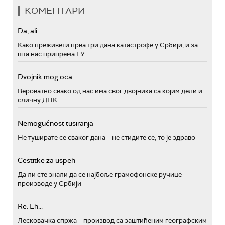
КОМЕНТАРИ
Da, ali...
Како преживети прва три дана катастрофе у Србији, и за
шта нас припрема ЕУ
Dvojnik mog oca
Вероватно свако од нас има свог двојника са којим дели и
сличну ДНК
Nemogućnost tusiranja
Не туширате се сваког дана – не стидите се, то је здраво
Cestitke za uspeh
Да ли сте знали да се најбоље грамофонске ручице
производе у Србији
Re: Eh...
Лесковачка спржа – производ са заштићеним географским