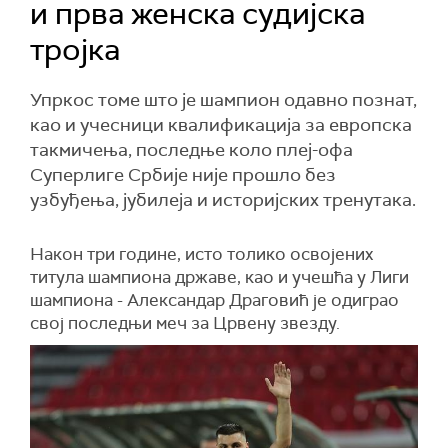
и прва женска судијска
тројка
Упркос томе што је шампион одавно познат,
као и учесници квалификација за европска
такмичења, последње коло плеј-офа
Суперлиге Србије није прошло без
узбуђења, јубилеја и историјских тренутака.
Након три године, исто толико освојених
титула шампиона државе, као и учешћа у Лиги
шампиона - Александар Драговић је одиграо
свој последњи меч за Црвену звезду.