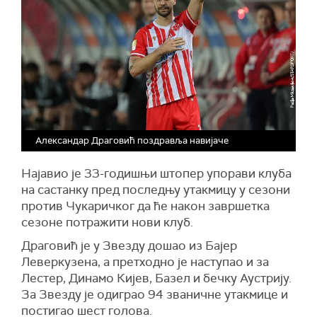
Александар Драговић поздравља навијаче
Најавио је 33-годишњи штопер упорави клуба
на састанку пред последњу утакмицу у сезони
против Чукаричког да ће након завршетка
сезоне потражити нови клуб.
Драговић је у Звезду дошао из Бајер
Леверкузена, а претходно је наступао и за
Лестер, Динамо Кијев, Базел и бечку Аустрију.
За Звезду је одиграо 94 званичне утакмице и
постигао шест голова.