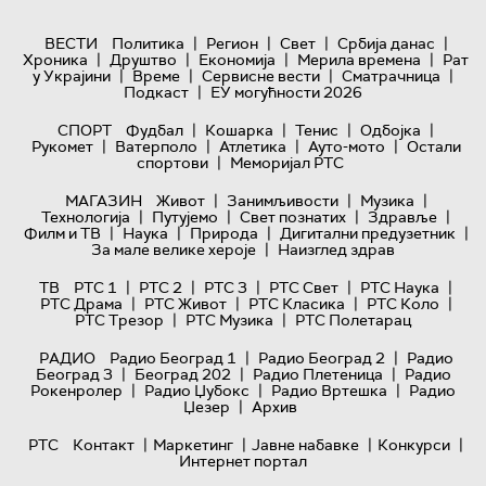
|
|
|
|
ВЕСТИ
Политика
Регион
Свет
Србија данас
|
|
|
|
Хроника
Друштво
Економија
Мерила времена
Рат
|
|
|
|
у Украјини
Време
Сервисне вести
Сматрачница
|
Подкаст
ЕУ могућности 2026
|
|
|
|
СПОРТ
Фудбал
Кошарка
Тенис
Одбојка
|
|
|
|
Рукомет
Ватерполо
Атлетика
Ауто-мото
Остали
|
спортови
Меморијал РТС
|
|
|
МАГАЗИН
Живот
Занимљивости
Музика
|
|
|
|
Технологијa
Путујемо
Свет познатих
Здравље
|
|
|
|
Филм и ТВ
Наука
Природа
Дигитални предузетник
|
За мале велике хероје
Наизглед здрав
|
|
|
|
|
ТВ
РТС 1
РТС 2
РТС 3
РТС Свет
РТС Наука
|
|
|
|
РТС Драма
РТС Живот
РТС Класика
РТС Коло
|
|
РТС Трезор
РТС Музика
РТС Полетарац
|
|
РАДИО
Радио Београд 1
Радио Београд 2
Радио
|
|
|
Београд 3
Београд 202
Радио Плетеница
Радио
|
|
|
Рокенролер
Радио Џубокс
Радио Вртешка
Радио
|
Џезер
Архив
|
|
|
|
РТС
Контакт
Маркетинг
Јавне набавке
Конкурси
Интернет портал