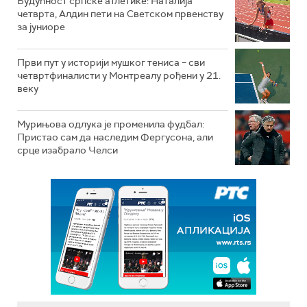
Будућност српске атлетике: Наталија
четврта, Алдин пети на Светском првенству
за јуниоре
Први пут у историји мушког тениса – сви
четвртфиналисти у Монтреалу рођени у 21.
веку
Мурињова одлука је променила фудбал:
Пристао сам да наследим Фергусона, али
срце изабрало Челси