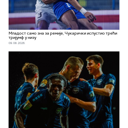
Младост само зна за ремије, Чукарички испустио трећи
тријумф у низу
09. 08. 2026.