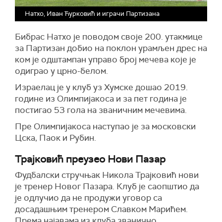
Натхо, Иван Ћурковић и играчи Партизана
Бибрас Натхо је поводом своје 200. утакмице
за Партизан добио на поклон урамљен дрес на
ком је одштампан управо број мечева које је
одиграо у црно-белом.
Израелац је у клуб уз Хумске дошао 2019.
године из Олимпијакоса и за пет година је
постигао 53 гола на званичним мечевима.
Пре Олимпијакоса наступао је за московски
Цска, Паок и Рубин.
Трајковић преузео Нови Пазар
Фудбалски стручњак Никола Трајковић нови
је тренер Новог Пазара. Клуб је саопштио да
је одлучио да не продужи уговор са
досадашњим тренером Славком Марићем.
Према најавама из клуба званично