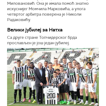
Миловановић. Она је имала помоћ знатно
искуснијег Момчила Марковића, а улога
четвртог арбитра поверена је Николи
Радаковићу.
Велики јубилеј за Натха
Са друге стране Топчидерског брда
прослављен је још један јубилеј.