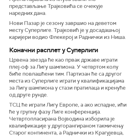
представљање Трајковића се очекује
наредних дана.
Нови Пазар је сезону завршио на деветом
месту Суперлиге. Трајковић је у досадашњој
каријери водио Флекерој и Раднички из Ниша.
Коначни расплет у Суперлиги
Црвена звезда ће као првак државе играти
плеј-оф за Лигу шампиона. У четвртом колу
биће повлашћени тим. Партизан ће са другог
места из Суперлиге играти у квалификацијама
за Лигу шампиона у стази пратилаца и кренуће
од друге рунде.
ТСЦ ће играти Лигу Европе, а ако испадне, ићи
ће у групну фазу Лиге конференција.
Четвртопласирана Војводина изборила је
квалификације у другорангираном такмичењу
Старог континента, а Раднички из Крагујевца,