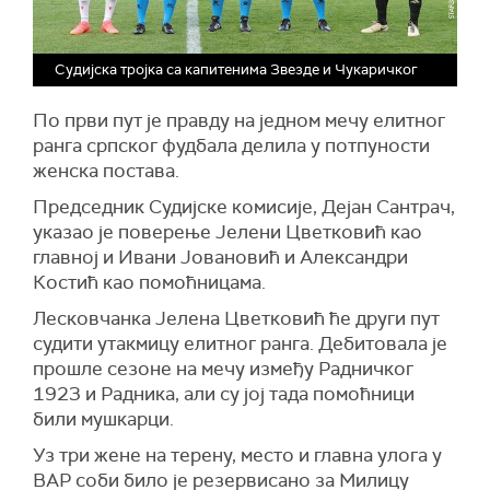
Судијска тројка са капитенима Звезде и Чукаричког
По први пут је правду на једном мечу елитног
ранга српског фудбала делила у потпуности
женска постава.
Председник Судијске комисије, Дејан Сантрач,
указао је поверење Јелени Цветковић као
главној и Ивани Јовановић и Александри
Костић као помоћницама.
Лесковчанка Јелена Цветковић ће други пут
судити утакмицу елитног ранга. Дебитовала је
прошле сезоне на мечу између Радничког
1923 и Радника, али су јој тада помоћници
били мушкарци.
Уз три жене на терену, место и главна улога у
ВАР соби било је резервисано за Милицу