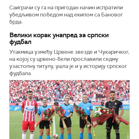
Саиграчи су га на пригодан начин испратили
убедљивом победом над екипом са Бановог
брда.
Велики корак унапред за српски
фудбал
Утакмица узмеђу Црвене звезде и Чукаричког,
на којој су црвено-бели прославили седму
узастопну титулу, ушла је и у историју српског
фудбала.