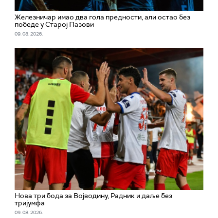
Железничар имао два гола предности, али остао без
победе у Старој Пазови
09. 08. 2026.
Нова три бода за Војводину, Радник и даље без
тријумфа
09. 08. 2026.