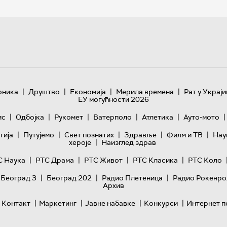
|
|
|
|
оника
Друштво
Економија
Мерила времена
Рат у Украји
ЕУ могућности 2026
|
|
|
|
|
|
ис
Одбојка
Рукомет
Ватерполо
Атлетика
Ауто-мото
|
|
|
|
|
гијa
Путујемо
Свет познатих
Здравље
Филм и ТВ
Нау
|
хероје
Наизглед здрав
|
|
|
|
С Наука
РТС Драма
РТС Живот
РТС Класика
РТС Коло
|
|
|
 Београд 3
Београд 202
Радио Плетеница
Радио Рокенро
Архив
|
|
|
|
Контакт
Маркетинг
Јавне набавке
Конкурси
Интернет п