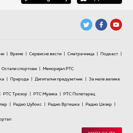
|
|
|
|
|
ни
Време
Сервисне вести
Сматрачница
Подкаст
|
Остали спортови
Меморијал РТС
|
|
|
ка
Природа
Дигитални предузетник
За мале велике
|
|
|
РТС Трезор
РТС Музика
РТС Полетарац
|
|
|
|
лер
Радио Џубокс
Радио Вртешка
Радио Џезер
ортал