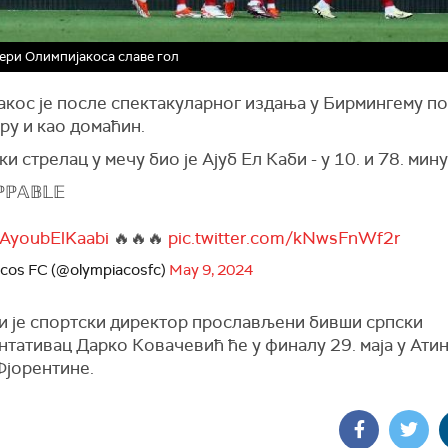
ри Олимпијакоса славе гол
акос је после спектакуларног издања у Бирмингему п
ру и као домаћин.
и стрелац у мечу био је Ајуб Ел Каби - у 10. и 78. мину
ℙℙ𝔸𝔹𝕃𝔼
AyoubElKaabi
🔥🔥🔥
pic.twitter.com/kNwsFnWf2r
cos FC (@olympiacosfc)
May 9, 2024
ји је спортски директор прослављени бивши српски
тативац Дарко Ковачевић ће у финалу 29. маја у Атин
Фjорентине.