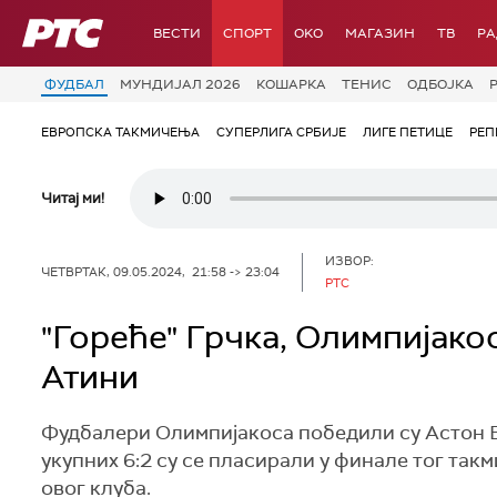
РТС
ВЕСТИ
СПОРТ
OKO
МАГАЗИН
ТВ
Р
ФУДБАЛ
МУНДИЈАЛ 2026
КОШАРКА
ТЕНИС
ОДБОЈКА
ЕВРОПСКА ТАКМИЧЕЊА
СУПЕРЛИГА СРБИЈЕ
ЛИГЕ ПЕТИЦЕ
РЕП
Читај ми!
ИЗВОР:
ЧЕТВРТАК, 09.05.2024, 21:58 -> 23:04
РТС
"Гореће" Грчка, Олимпијако
Атини
Фудбалери Олимпијакоса победили су Астон В
укупних 6:2 су се пласирали у финале тог так
овог клуба.