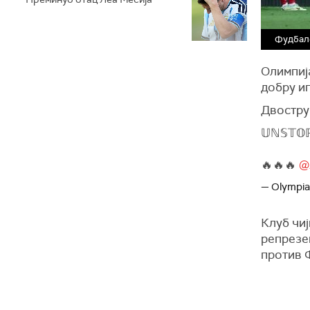
Фудбале
Олимпиј
добру иг
Двострук
𝕌ℕ𝕊𝕋𝕆
🔥🔥🔥
@
— Olympia
Клуб чи
репрезен
против 