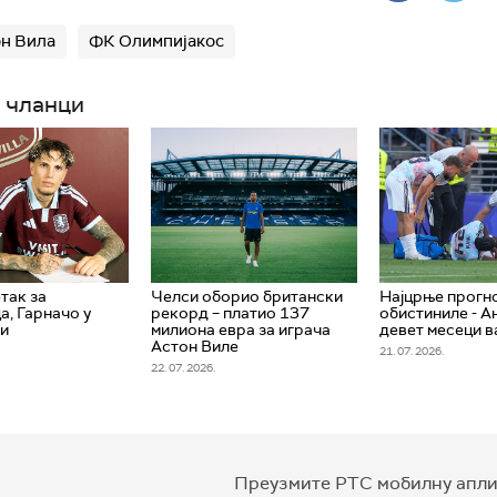
н Вила
ФК Олимпијакос
 чланци
так за
Челси оборио британски
Најцрње прогно
а, Гарначо у
рекорд – платио 137
обистиниле - А
ли
милиона евра за играча
девет месеци в
Астон Виле
21. 07. 2026.
22. 07. 2026.
Преузмите РТС мобилну апли