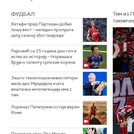
ФУДБАЛ
Тим из 
такмичењ
Хетафе пред Партизан добио
лошу вест – нападач пропушта
целу сезону због повреде
Рајковић са 15 година дао гол и
исписао историју – Норвешка
бруји о таленту српских корена
Зашто технолошки инвеститори
желе део Мундијала и шта
вештачка интелигенција има с
тим
Лоренцо Пелегрини остаје веран
Роми
Преминуо отац Леа Месија