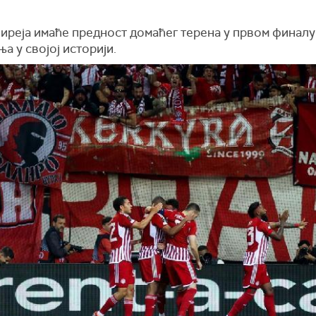
Пиреја имаће предност домаћег терена у првом финалу
а у својој историји.