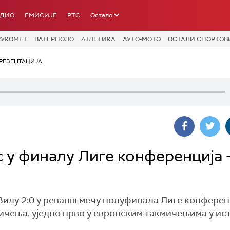
АДИО
ЕМИСИЈЕ
РТС
Остало
РУКОМЕТ
ВАТЕРПОЛО
АТЛЕТИКА
АУТО-МОТО
ОСТАЛИ СПОРТОВ
РЕЗЕНТАЦИЈА
с у финалу Лиге конференција -
илу 2:0 у реванш мечу полуфинала Лиге конференц
мичења, уједно прво у европским такмичењима у ис