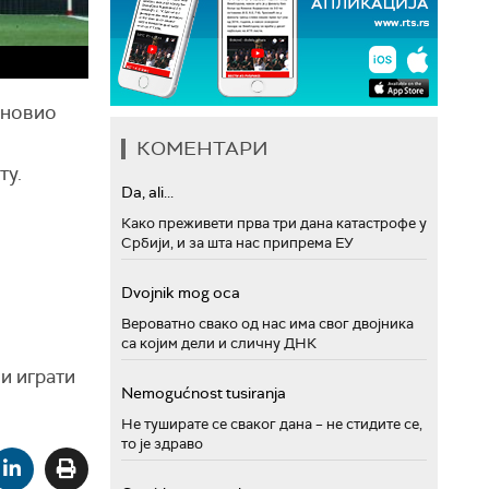
оновио
КОМЕНТАРИ
ту.
Da, ali...
Како преживети прва три дана катастрофе у
Србији, и за шта нас припрема ЕУ
Dvojnik mog oca
Вероватно свако од нас има свог двојника
са којим дели и сличну ДНК
и играти
Nemogućnost tusiranja
Не туширате се сваког дана – не стидите се,
то је здраво