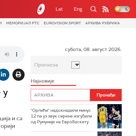
Lat
Eng
И
МЕМОРИЈАЛ РТС
EUROVISION SPORT
АРХИВА РУБРИКА
субота, 08. август 2026.
Прогноза
Најновије
 у
"Орлићи" надокнадили минус
12 па уз звук сирене изгубили
ија и са
од Румуније на Евробаскету
торији