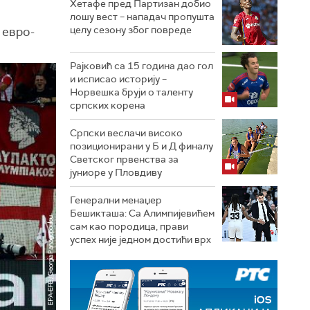
Хетафе пред Партизан добио
лошу вест – нападач пропушта
целу сезону због повреде
 евро-
Рајковић са 15 година дао гол
и исписао историју –
Норвешка бруји о таленту
српских корена
Српски веслачи високо
позиционирани у Б и Д финалу
Светског првенства за
јуниоре у Пловдиву
Генерални менаџер
Бешикташа: Са Алимпијевићем
сам као породица, прави
успех није једном достићи врх