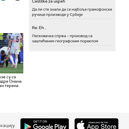
Cestitke za uspeh
Да ли сте знали да се најбоље грамофонске
ручице производе у Србији
Re: Eh...
Лесковачка спржа – производ са
заштићеним географским пореклом
зе су се
ндре Онана
ан терена
кацију