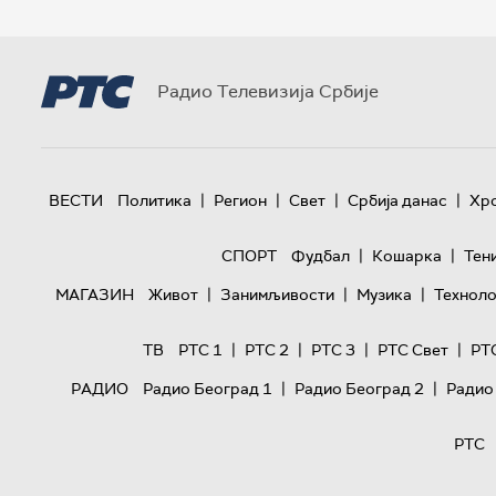
Радио Телевизија Србије
|
|
|
|
ВЕСТИ
Политика
Регион
Свет
Србија данас
Хр
|
|
СПОРТ
Фудбал
Кошарка
Тен
|
|
|
МАГАЗИН
Живот
Занимљивости
Музика
Техноло
|
|
|
|
ТВ
РТС 1
РТС 2
РТС 3
РТС Свет
РТ
|
|
РАДИО
Радио Београд 1
Радио Београд 2
Радио
РТС