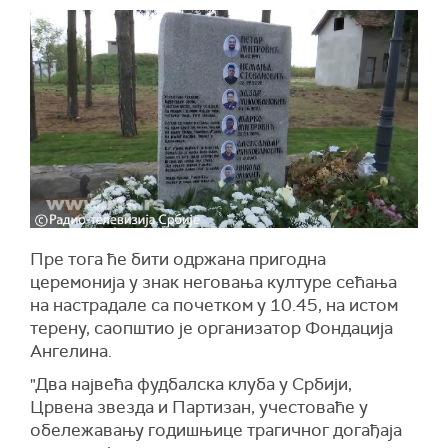
Пре тога ће бити одржана пригодна
церемонија у знак неговања културе сећања
на настрадале са почетком у 10.45, на истом
терену, саопштио је организатор Фондација
Ангелина.
"Два највећа фудбалска клуба у Србији,
Црвена звезда и Партизан, учестоваће у
обележавању годишњице трагичног догађаја