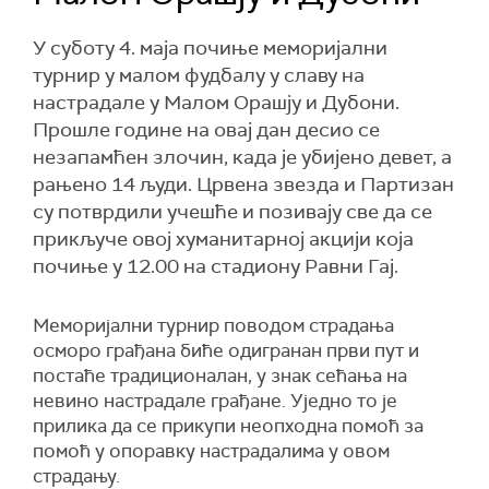
У суботу 4. маја почиње меморијални
турнир у малом фудбалу у славу на
настрадале у Малом Орашју и Дубони.
Прошле године на овај дан десио се
незапамћен злочин, када је убијено девет, а
рањено 14 људи. Црвена звезда и Партизан
су потврдили учешће и позивају све да се
прикључе овој хуманитарној акцији која
почиње у 12.00 на стадиону Равни Гај.
Меморијални турнир поводом страдања
осморо грађана биће одигранан први пут и
постаће традиционалан, у знак сећања на
невино настрадале грађане. Уједно то је
прилика да се прикупи неопходна помоћ за
помоћ у опоравку настрадалима у овом
страдању.