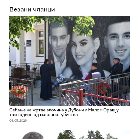
Везани чланци
Сећање на жртве злочина у Дубони и Малом Орашју –
три године од масовног убиства
04. 05. 2026.