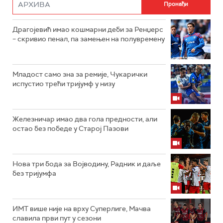
Драгојевић имао кошмарни деби за Ренџерс
– скривио пенал, па замењен на полувремену
Младост само зна за ремије, Чукарички
испустио трећи тријумф у низу
Железничар имао два гола предности, али
остао без победе у Старој Пазови
Нова три бода за Војводину, Радник и даље
без тријумфа
ИМТ више није на врху Суперлиге, Мачва
славила први пут у сезони