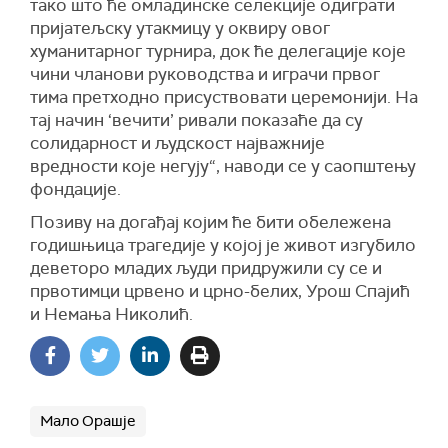
тако што ће омладинске селекције одиграти
пријатељску утакмицу у оквиру овог
хуманитарног турнира, док ће делегације које
чини чланови руководства и играчи првог
тима претходно присуствовати церемонији. На
тај начин ‘вечити’ ривали показаће да су
солидарност и људскост најважније
вредности које негују“, наводи се у саопштењу
фондације.
Позиву на догађај којим ће бити обележена
годишњица трагедије у којој је живот изгубило
деветоро младих људи придружили су се и
првотимци црвено и црно-белих, Урош Спајић
и Немања Николић.
Мало Орашје