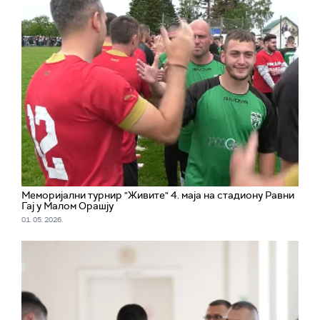
Меморијални турнир "Живите" 4. маја на стадиону Равни
Гај у Малом Орашју
01. 05. 2026.