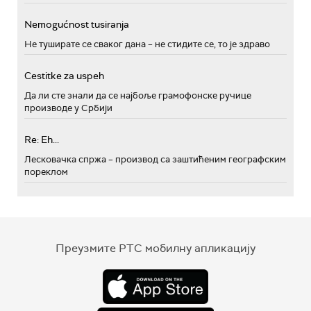
Nemogućnost tusiranja
Не туширате се сваког дана – не стидите се, то је здраво
Cestitke za uspeh
Да ли сте знали да се најбоље грамофонске ручице
производе у Србији
Re: Eh...
Лесковачка спржа – производ са заштићеним географским
пореклом
Преузмите РТС мобилну апликацију