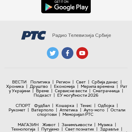
Радио Телевизија Србије
|
|
|
|
ВЕСТИ
Политика
Регион
Свет
Србија данас
|
|
|
|
Хроника
Друштво
Економија
Мерила времена
Рат
|
|
|
|
у Украјини
Време
Сервисне вести
Сматрачница
|
Подкаст
ЕУ могућности 2026
|
|
|
|
СПОРТ
Фудбал
Кошарка
Тенис
Одбојка
|
|
|
|
Рукомет
Ватерполо
Атлетика
Ауто-мото
Остали
|
спортови
Меморијал РТС
|
|
|
МАГАЗИН
Живот
Занимљивости
Музика
|
|
|
|
Технологијa
Путујемо
Свет познатих
Здравље