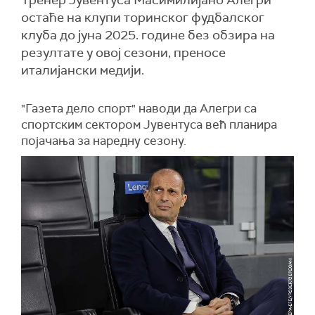
Тренер Јувентуса Масимилијано Алегри
остаће на клупи торинског фудбалског
клуба до јуна 2025. године без обзира на
резултате у овој сезони, преносе
италијански медији.
"Газета дело спорт" наводи да Алегри са
спортским сектором Јувентуса већ планира
појачања за наредну сезону.