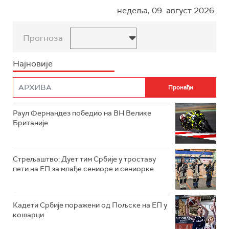
недеља, 09. август 2026.
Прогноза
Најновије
Раул Фернандез победио на ВН Велике
Британије
Стрељаштво: Дует тим Србије у троставу
пети на ЕП за млађе сениоре и сениорке
Кадети Србије поражени од Пољске на ЕП у
кошарци