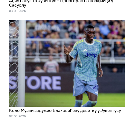
Аџић напушта Јувентус – Црногорац на позајмици у
Сасуолу
03. 08. 2026.
Коло Муани задужио Влаховићеву деветку у Јувентусу
02. 08. 2026.