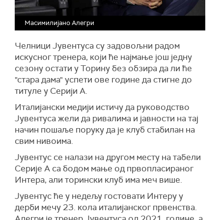
Масимилијано Алегри
Челници Јувентуса су задовољни радом
искусног тренера, који ће најмање још једну
сезону остати у Торину без обзира да ли ће
"стара дама" успети ове године да стигне до
титуле у Серији А.
Италијански медији истичу да руководство
Јувентуса жели да ривалима и јавности на тај
начин пошаље поруку да је клуб стабилан на
свим нивоима.
Јувентус се налази на другом месту на табели
Серије А са бодом мање од првопласираног
Интера, али торински клуб има меч више.
Јувентус ће у недељу гостовати Интеру у
дерби мечу 23. кола италијанског првенства.
Алегри је тренер Јувентуса од 2021. године, а