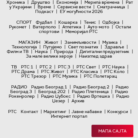
|
|
|
|
Хроника
Друштво
Економија
Мерила времена
Рат
|
|
|
|
у Украјини
Време
Сервисне вести
Сматрачница
|
Подкаст
ЕУ могућности 2026
|
|
|
|
СПОРТ
Фудбал
Кошарка
Тенис
Одбојка
|
|
|
|
Рукомет
Ватерполо
Атлетика
Ауто-мото
Остали
|
спортови
Меморијал РТС
|
|
|
МАГАЗИН
Живот
Занимљивости
Музика
|
|
|
|
Технологијa
Путујемо
Свет познатих
Здравље
|
|
|
|
Филм и ТВ
Наука
Природа
Дигитални предузетник
|
За мале велике хероје
Наизглед здрав
|
|
|
|
|
ТВ
РТС 1
РТС 2
РТС 3
РТС Свет
РТС Наука
|
|
|
|
РТС Драма
РТС Живот
РТС Класика
РТС Коло
|
|
РТС Трезор
РТС Музика
РТС Полетарац
|
|
РАДИО
Радио Београд 1
Радио Београд 2
Радио
|
|
|
Београд 3
Београд 202
Радио Плетеница
Радио
|
|
|
Рокенролер
Радио Џубокс
Радио Вртешка
Радио
|
Џезер
Архив
|
|
|
|
РТС
Контакт
Маркетинг
Јавне набавке
Конкурси
Интернет портал
МАПА САЈТА