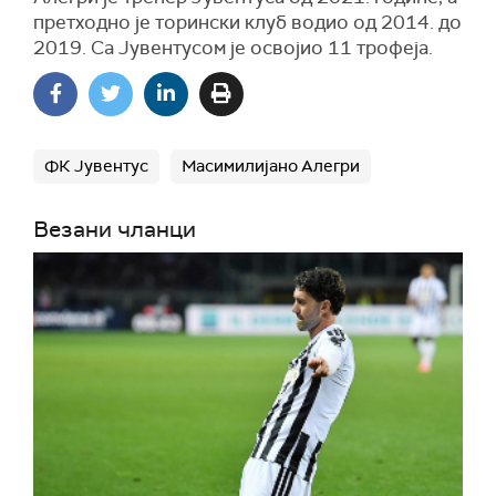
претходно је торински клуб водио од 2014. до
2019. Са Јувентусом је освојио 11 трофеја.
ФК Јувентус
Масимилијано Алегри
Везани чланци