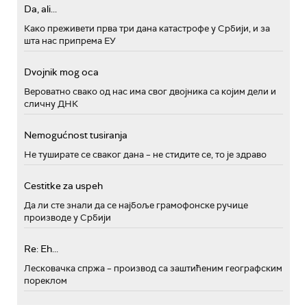
Da, ali...
Како преживети прва три дана катастрофе у Србији, и за
шта нас припрема ЕУ
Dvojnik mog oca
Вероватно свако од нас има свог двојника са којим дели и
сличну ДНК
Nemogućnost tusiranja
Не туширате се сваког дана – не стидите се, то је здраво
Cestitke za uspeh
Да ли сте знали да се најбоље грамофонске ручице
производе у Србији
Re: Eh...
Лесковачка спржа – производ са заштићеним географским
пореклом