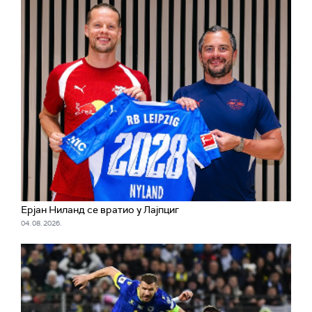
Ерјан Ниланд се вратио у Лајпциг
04. 08. 2026.