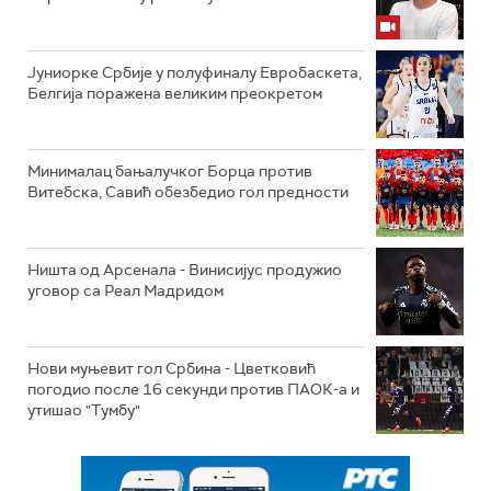
Јуниорке Србије у полуфиналу Евробаскета,
Белгија поражена великим преокретом
Минималац бањалучког Борца против
Витебска, Савић обезбедио гол предности
Ништа од Арсенала - Винисијус продужио
уговор са Реал Мадридом
Нови муњевит гол Србина - Цветковић
погодио после 16 секунди против ПАОК-а и
утишао "Тумбу"