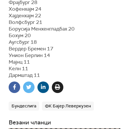
Фрајбург 28
Хофенхајм 24
Хајденхајм 22
Волфсбург 21
Борусија Менхенгладбах 20
Бохум 20
Аугсбург 18
Вердер Бремен 17
Унион Берлин 14
Мајнц 11
Келн 11
Дармштад 11
Бундеслига
ФК Бајер Леверкузен
Везани чланци