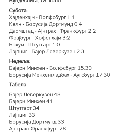
Бундеслига, 18. коло
Субота:
Хајденхајм - Волфсбург 1:1
Келн - Борусија Дортмунд 0:4
Дармштад - Ајнтрахт Франкфурт 2:2
Фрајбург - Хофенхајм 3:2
Бохум - Штутгарт 1:0
Лајпциг - Бајер Леверкузен 2:3
Недеља:
Бајерн Минхен - Волфсбург 15.30
Борусија Менхенгладбах - Аугсбург 17.30
Табела
Бајер Леверкузен 48
Бајерн Минхен 41
Штутгарт 34
Лајпциг 33
Борусија Дортмунд 33
Ајнтрахт Франкфурт 28