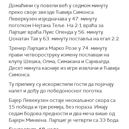
Домаћини су повели већ у седмом минуту
преко своје звезде Ћавија Симонса.
Леверкузен изједначава у 47. минуту
поготком Нејтана Теље. На 2:1 враћа за
Лајпциг враћа Луис Опенда у 56. минуту.
Џонатан Тах у 63. минуту поставља на егал 2:2.
Тренер Лајпцига Марко Розе у 74. минуту
прави четвороструку измену пославши на
клупу Шешка, Олма, Симакана и Сајнвалда.
Десет минута касније из игре извлачи и Ћавија
Симонса.
Ту прилику су искористили гости да појачају
налет и дођу до победоносног поготка.
Бајер Левекузен остаје неокаљаног скора са
15 победа и три ремија, без пораза. Имају
седам бодова предности и два меча више од
Бајерн Минхена. Лајпциг је четврти са 33 бода.