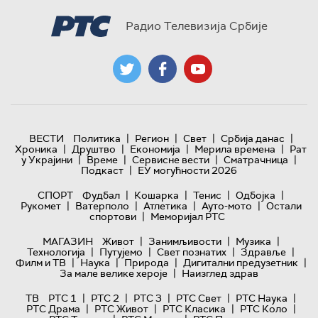
Радио Телевизија Србије
|
|
|
|
ВЕСТИ
Политика
Регион
Свет
Србија данас
|
|
|
|
Хроника
Друштво
Економија
Мерила времена
Рат
|
|
|
|
у Украјини
Време
Сервисне вести
Сматрачница
|
Подкаст
ЕУ могућности 2026
|
|
|
|
СПОРТ
Фудбал
Кошарка
Тенис
Одбојка
|
|
|
|
Рукомет
Ватерполо
Атлетика
Ауто-мото
Остали
|
спортови
Меморијал РТС
|
|
|
МАГАЗИН
Живот
Занимљивости
Музика
|
|
|
|
Технологијa
Путујемо
Свет познатих
Здравље
|
|
|
|
Филм и ТВ
Наука
Природа
Дигитални предузетник
|
За мале велике хероје
Наизглед здрав
|
|
|
|
|
ТВ
РТС 1
РТС 2
РТС 3
РТС Свет
РТС Наука
|
|
|
|
РТС Драма
РТС Живот
РТС Класика
РТС Коло