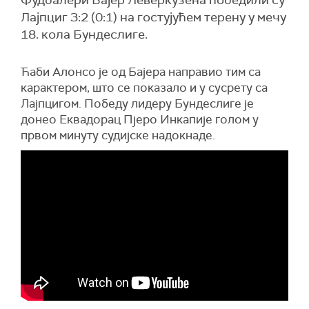
Фудбалери Бајер Леверкузена победили су
Лајпциг 3:2 (0:1) на гостујућем терену у мечу
18. кола Бундеслиге.
Ћаби Алонсо је од Бајера направио тим са
карактером, што се показало и у сусрету са
Лајпцигом. Победу лидеру Бундеслиге је
донео Еквадорац Пјеро Инкапије голом у
првом минуту судијске надокнаде.