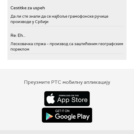
Cestitke za uspeh
Да ли сте знали да се најбоље грамофонске ручице
производе у Србији
Re: Eh...
Лесковачка спржа – производ са заштићеним географским
пореклом
Преузмите РТС мобилну апликацију