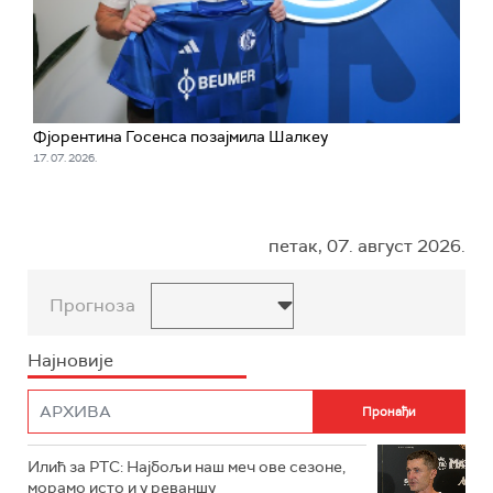
Фјорентина Госенса позајмила Шалкеу
17. 07. 2026.
петак, 07. август 2026.
Прогноза
Најновије
Илић за РТС: Најбољи наш меч ове сезоне,
морамо исто и у реваншу