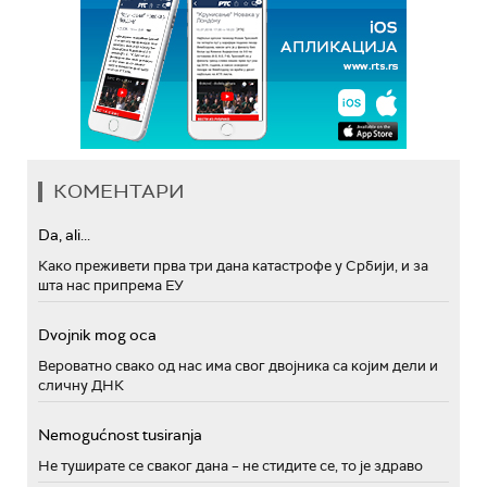
КОМЕНТАРИ
Da, ali...
Како преживети прва три дана катастрофе у Србији, и за
шта нас припрема ЕУ
Dvojnik mog oca
Вероватно свако од нас има свог двојника са којим дели и
сличну ДНК
Nemogućnost tusiranja
Не туширате се сваког дана – не стидите се, то је здраво