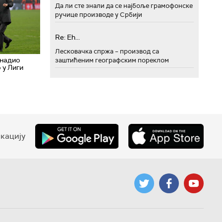
Да ли сте знали да се најбоље грамофонске
ручице производе у Србији
Re: Eh...
Лесковачка спржа – производ са
енадио
заштићеним географским пореклом
 у Лиги
кацију