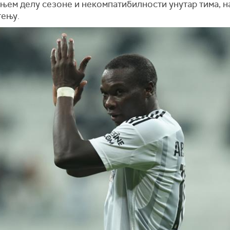
њем делу сезоне и некомпатибилности унутар тима,
н
тењу
.