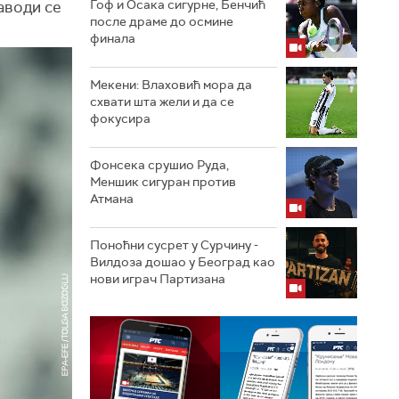
Гоф и Осака сигурне, Бенчић
аводи се
после драме до осмине
финала
Мекени: Влаховић мора да
схвати шта жели и да се
фокусира
Фонсека срушио Руда,
Меншик сигуран против
Атмана
Поноћни сусрет у Сурчину -
Вилдоза дошао у Београд као
нови играч Партизана