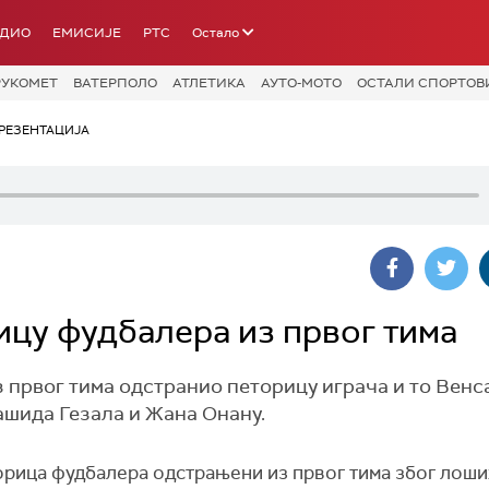
АДИО
ЕМИСИЈЕ
РТС
Остало
РУКОМЕТ
ВАТЕРПОЛО
АТЛЕТИКА
АУТО-МОТО
ОСТАЛИ СПОРТОВ
РЕЗЕНТАЦИЈА
цу фудбалера из првог тима
з првог тима одстранио петорицу играча и то Венс
Рашида Гезала и Жана Онану.
орица фудбалера одстрањени из првог тима због лоших