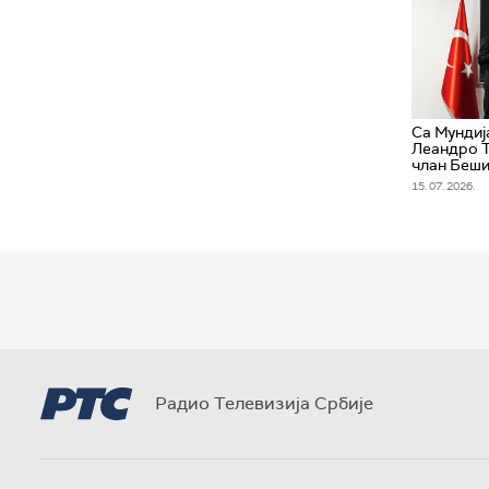
Са Мундиј
Леандро 
члан Беш
15. 07. 2026.
Радио Телевизија Србије