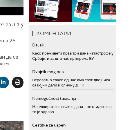
хчеа 3:1 у
КОМЕНТАРИ
и са 26
Da, ali...
Како преживети прва три дана катастрофе у
ан да се
Србији, и за шта нас припрема ЕУ
ском
Dvojnik mog oca
Вероватно свако од нас има свог двојника
са којим дели и сличну ДНК
Nemogućnost tusiranja
Не туширате се сваког дана – не стидите се,
то је здраво
Cestitke za uspeh