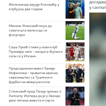
досадаш
Железничар верује Коковићу, у
у саопш
клубу још две године
Мекени: Влаховић мора да
схвати шта жели и да се
фокусира
Саша Лукић стиже у нови клуб
Премијер лиге – напушта Фулам и
сели се у Ипсвич
Председнички живот Ђанија
Инфантина – приватни авиони,
савезништво са Трампом и
фудбал на ивици раскола
Станковић пред Пазар причао о
Хапоелу: Изгледа да је у Звезди
увек питање живота и смрти