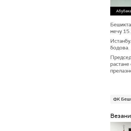
Абубака
Бешикташ
мечу 15.
Истанбу
бодова.
Председн
растане 
прелазн
ФК Беш
Везани