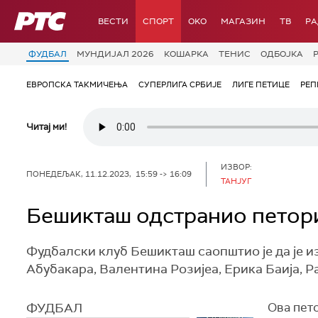
РТС
ВЕСТИ
СПОРТ
OKO
МАГАЗИН
ТВ
Р
ФУДБАЛ
МУНДИЈАЛ 2026
КОШАРКА
ТЕНИС
ОДБОЈКА
ЕВРОПСКА ТАКМИЧЕЊА
СУПЕРЛИГА СРБИЈЕ
ЛИГЕ ПЕТИЦЕ
РЕП
Читај ми!
ИЗВОР:
ПОНЕДЕЉАК, 11.12.2023, 15:59 -> 16:09
ТАНЈУГ
Бешикташ одстранио петори
Фудбалски клуб Бешикташ саопштио је да је и
Абубакара, Валентина Розијеа, Ерика Баија, 
ФУДБАЛ
О
ва пет