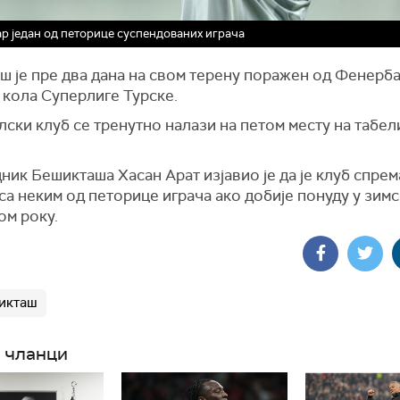
р један од петорице суспендованих играча
 је пре два дана на свом терену поражен од Фенерба
 кола Суперлиге Турске.
лски
клуб се тренутно налази на петом месту на табел
ик Бешикташа Хасан Арат изјавио је да је клуб спрем
са неким од петорице играча ако добије понуду у зим
ом року.
икташ
 чланци