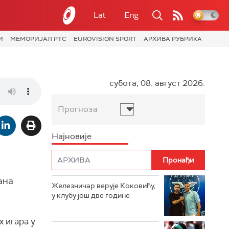
Lat
Eng
И
МЕМОРИЈАЛ РТС
EUROVISION SPORT
АРХИВА РУБРИКА
субота, 08. август 2026.
Прогноза
Најновије
ана
Железничар верује Коковићу,
у клубу још две године
 игара у