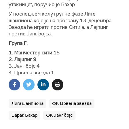
утакмице", поручио је Бахар.
У последњем колу групне фазе Лиге
шампиона које је на програму 13. децембра,
Звезда ће играти против Ситија, а Лајпциг
против Јанг бојса.
Група Г:
1. Манчестер сити 15
2. Лајцпиг 9
3. Јанг бојс 4
4. Црвена звезда 1
Лига шампиона
ФК Црвена звезда
Барак Бахар
ФК Јанг бојс