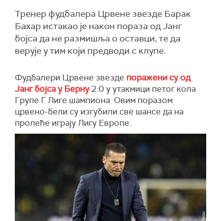
Тренер фудбалера Црвене звезде Барак
Бахар истакао је након пораза од Јанг
бојса да не размишља о оставци, те да
верује у тим који предводи с клупе.
Фудбалери Црвене звезде
поражени су од
Јанг бојса у Берну
2:0 у утакмици петог кола
Групе Г Лиге шампиона. Овим поразом
црвено-бели су изгубили све шансе да на
пролеће играју Лигу Европе.