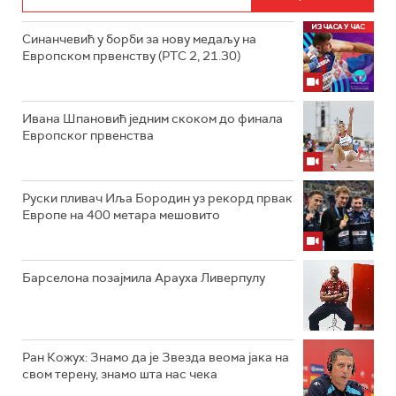
Синанчевић у борби за нову медаљу на
Европском првенству (РТС 2, 21.30)
Ивана Шпановић једним скоком до финала
Европског првенства
Руски пливач Иља Бородин уз рекорд првак
Европе на 400 метара мешовито
Барселона позајмила Арауха Ливерпулу
Ран Кожух: Знамо да је Звезда веома јака на
свом терену, знамо шта нас чека