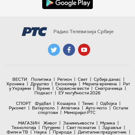
Радио Телевизија Србије
|
|
|
|
ВЕСТИ
Политика
Регион
Свет
Србија данас
|
|
|
|
Хроника
Друштво
Економија
Мерила времена
Рат
|
|
|
|
у Украјини
Време
Сервисне вести
Сматрачница
|
Подкаст
ЕУ могућности 2026
|
|
|
|
СПОРТ
Фудбал
Кошарка
Тенис
Одбојка
|
|
|
|
Рукомет
Ватерполо
Атлетика
Ауто-мото
Остали
|
спортови
Меморијал РТС
|
|
|
МАГАЗИН
Живот
Занимљивости
Музика
|
|
|
|
Технологијa
Путујемо
Свет познатих
Здравље
|
|
|
|
Филм и ТВ
Наука
Природа
Дигитални предузетник