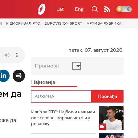
Lat
Eng
И
МЕМОРИЈАЛ РТС
EUROVISION SPORT
АРХИВА РУБРИКА
петак, 07. август 2026.
Прогноза
Најновије
ем да
Илић за РТС: Најбољи наш меч
ове сезоне, морамо исто и у
оже да
реваншу