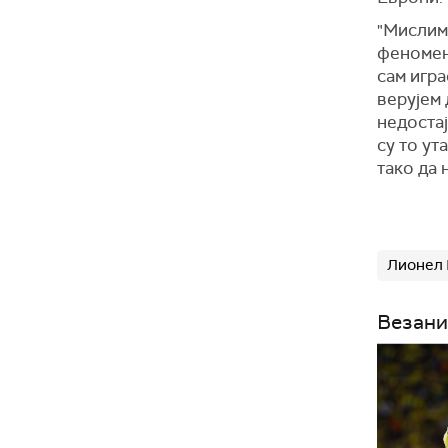
"Мислим 
феномена
сам игра
верујем 
недостај
су то ут
тако да 
Лионел
Везани