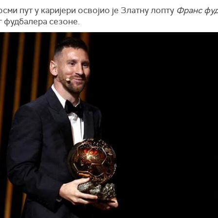
осми пут у каријери освојио је
Златну лопту
Франс фуд
г фудбалера сезоне.