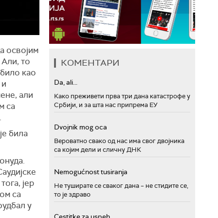
да освојим
 Али, то
КОМЕНТАРИ
 било као
Da, ali...
 и
ене, али
Како преживети прва три дана катастрофе у
Србији, и за шта нас припрема ЕУ
м са
.
Dvojnik mog oca
је била
Вероватно свако од нас има свог двојника
са којим дели и сличну ДНК
онуда.
Саудијске
Nemogućnost tusiranja
тога, јер
Не туширате се сваког дана – не стидите се,
ом са
то је здраво
фудбал у
Cestitke za uspeh