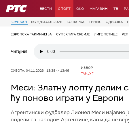
РТС
ВЕСТИ
СПОРТ
OKO
МАГАЗИН
ТВ
Р
ФУДБАЛ
МУНДИЈАЛ 2026
КОШАРКА
ТЕНИС
ОДБОЈКА
ЕВРОПСКА ТАКМИЧЕЊА
СУПЕРЛИГА СРБИЈЕ
ЛИГЕ ПЕТИЦЕ
РЕП
Читај ми!
ИЗВОР:
СУБОТА, 04.11.2023, 13:38 -> 13:46
ТАНЈУГ
Меси: Златну лопту делим с
ћу поново играти у Европи
Агрентински фудбалер Лионел Меси изјавио је
подели са народом Аргентине, као и да не веру