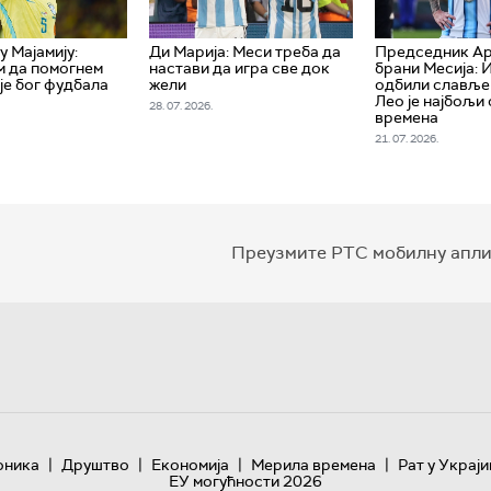
 Мајамију:
Ди Марија: Меси треба да
Председник Ар
 да помогнем
настави да игра све док
брани Месија: 
 је бог фудбала
жели
одбили славље 
Лео је најбољи
28. 07. 2026.
времена
21. 07. 2026.
Преузмите РТС мобилну апли
|
|
|
|
оника
Друштво
Економија
Мерила времена
Рат у Украји
ЕУ могућности 2026