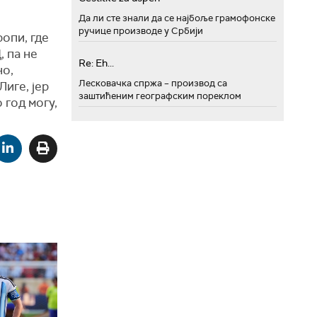
Да ли сте знали да се најбоље грамофонске
ручице производе у Србији
опи, где
, па не
Re: Eh...
но,
Лесковачка спржа – производ са
иге, јер
заштићеним географским пореклом
 год могу,