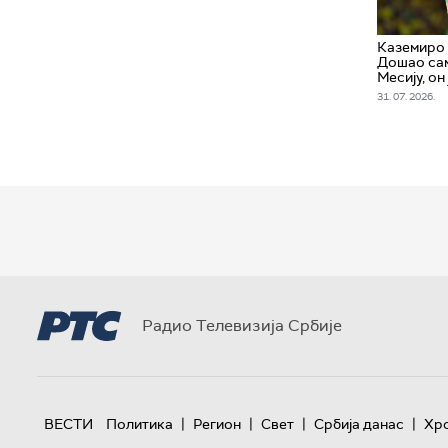
Каземиро у
Дошао сам
Месију, он
31. 07. 2026.
Радио Телевизија Србије
|
|
|
|
ВЕСТИ
Политика
Регион
Свет
Србија данас
Хр