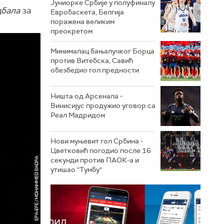
Јуниорке Србије у полуфиналу
бала
за
Евробаскета, Белгија
поражена великим
преокретом
Минималац бањалучког Борца
против Витебска, Савић
обезбедио гол предности
Ништа од Арсенала -
Винисијус продужио уговор са
Реал Мадридом
Нови муњевит гол Србина -
Цветковић погодио после 16
секунди против ПАОК-а и
утишао "Тумбу"