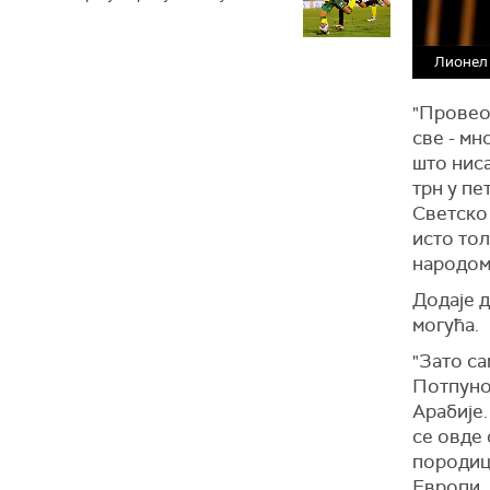
Лионел 
"Провео 
све - мн
што ниса
трн у пе
Светско 
исто тол
народом 
Додаје д
могућа.
"Зато са
Потпуно 
Арабије.
се овде
породицо
Европи.