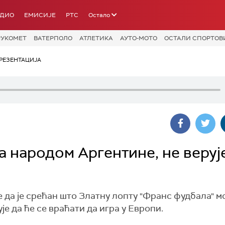
АДИО
ЕМИСИЈЕ
РТС
Остало
РУКОМЕТ
ВАТЕРПОЛО
АТЛЕТИКА
АУТО-МОТО
ОСТАЛИ СПОРТОВ
РЕЗЕНТАЦИЈА
а народом Аргентине, не веруј
 да је срећан што Златну лопту "Франс фудбала" м
је да ће се враћати да игра у Европи.