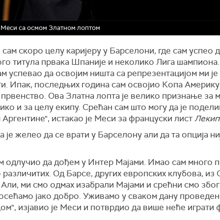
Меси са осмом Златном лоптом
сам скоро целу каријеру у Барселони, где сам успео 
ого титула првака Шпаније и неколико Лига шампиона.
м успевао да освојим ништа са репрезентацијом ми је
ти. Ипак, последњих година сам освојио Копа Америку
првенство. Ова Златна лопта је велико признање за м
ико и за целу екипу. Срећан сам што могу да је подели
Аргентине", истакао је Меси за француски лист
Л
е
кип
а је желео да се врати у Барселону али да та опција ни
м одлучио да дођем у Интер Мајами. Имао сам много п
различитих. Од Барсе, других европских клубова, из 
 Али, ми смо одмах изабрали Мајами и срећни смо због 
 осећамо јако добро. Уживамо у сваком дану проведен
м", изјавио је Меси и потврдио да више неће играти 