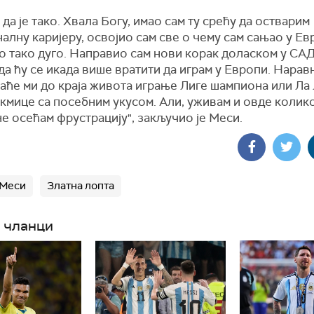
да је тако. Хвала Богу, имао сам ту срећу да остварим
лну каријеру, освојио сам све о чему сам сањао у Евр
о тако дуго. Направио сам нови корак доласком у САД
да ћу се икада више вратити да играм у Европи. Нарав
аће ми до краја живота играње Лиге шампиона или Ла Л
акмице са посебним укусом. Али, уживам и овде колико
не осећам фрустрацију", закључио је Меси.
 Меси
Златна лопта
 чланци