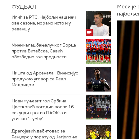
ФУДБАЛ
Меси је 
најбоље
Илић за РТС: Најбољи наш меч
ове сезоне, морамо исто и у
реваншу
Минималац бањалучког Борца
против Витебска, Савић
обезбедио гол предности
Ништа од Арсенала - Винисијус
продужио уговор са Реал
Мадридом
Нови муњевит гол Србина -
Цветковић погодио после 16
секунди против ПАОК-а и
утишао "Тумбу"
Драгојевић дебитовао за
Ренџерс у поразу од Јагјелоње