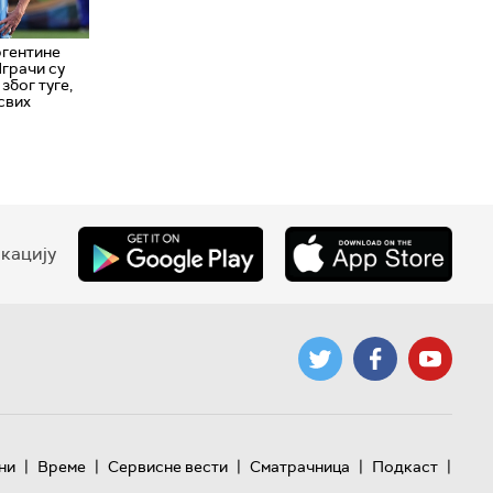
гентине
Играчи су
због туге,
 свих
кацију
|
|
|
|
|
ни
Време
Сервисне вести
Сматрачница
Подкаст