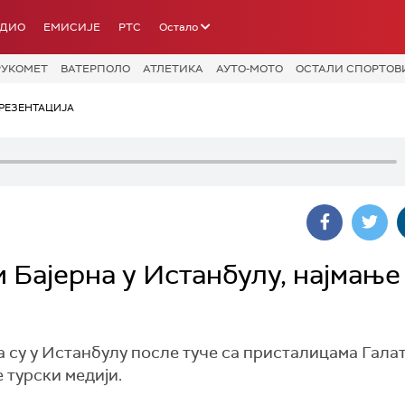
АДИО
ЕМИСИЈЕ
РТС
Остало
РУКОМЕТ
ВАТЕРПОЛО
АТЛЕТИКА
АУТО-МОТО
ОСТАЛИ СПОРТОВ
РЕЗЕНТАЦИЈА
и Бајерна у Истанбулу, најмање
 су у Истанбулу после туче са присталицама Гала
 турски медији.