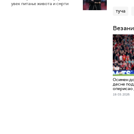
увек питање живота и смрти
туча
Везани
Осимен д
десне под
оперисао 
19. 03. 2026.