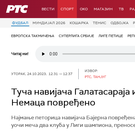
РТС
ВЕСТИ
СПОРТ
OKO
МАГАЗИН
ТВ
Р
ФУДБАЛ
МУНДИЈАЛ 2026
КОШАРКА
ТЕНИС
ОДБОЈКА
ЕВРОПСКА ТАКМИЧЕЊА
СУПЕРЛИГА СРБИЈЕ
ЛИГЕ ПЕТИЦЕ
РЕП
Читај ми!
ИЗВОР:
УТОРАК, 24.10.2023, 12:31 -> 12:37
РТС, ТАНЈУГ
Туча навијача Галатасараја 
Немаца повређено
Најмање петорица навијача Бајерна повређена
уочи меча два клуба у Лиги шампиона, преносе