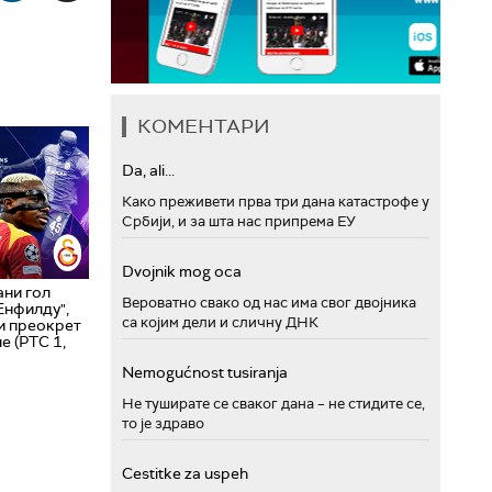
КОМЕНТАРИ
Da, ali...
Како преживети прва три дана катастрофе у
Србији, и за шта нас припрема ЕУ
Dvojnik mog oca
ани гол
Вероватно свако од нас има свог двојника
Енфилду",
са којим дели и сличну ДНК
и преокрет
е (РТС 1,
Nemogućnost tusiranja
Не туширате се сваког дана – не стидите се,
то је здраво
Cestitke za uspeh