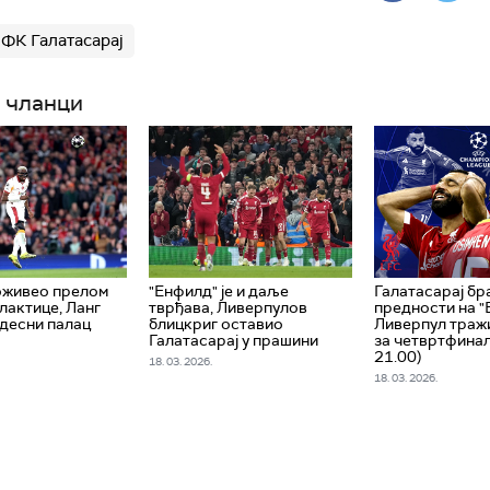
ФК Галатасарај
 чланци
оживео прелом
"Енфилд" је и даље
Галатасарај бр
лактице, Ланг
тврђава, Ливерпулов
предности на "
десни палац
блицкриг оставио
Ливерпул траж
Галатасарај у прашини
за четвртфинал
21.00)
18. 03. 2026.
18. 03. 2026.