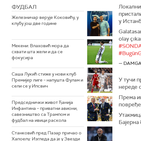
ФУДБАЛ
Локални 
пристали
Железничар верује Коковићу, у
у Истанб
клубу још две године
Galatasa
olay çıka
#SONDA
Мекени: Влаховић мора да
схвати шта жели и да се
#Bugün
фокусира
— DAMGA
Саша Лукић стиже у нови клуб
У тучи п
Премијер лиге – напушта Фулам и
сели се у Ипсвич
нереде с
Према и
Председнички живот Ђанија
повређен
Инфантина – приватни авиони,
савезништво са Трампом и
Утакмица
фудбал на ивици раскола
Бајерна 
Станковић пред Пазар причао о
Хапоелу: Изгледа да је у Звезди