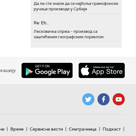
Да ли сте знали да се најбоље грамофонске
ручице производе у Србији
Re: Eh...
Лесковачка спржа – производ са
заштићеним географским пореклом
кацију
|
|
|
|
|
ни
Време
Сервисне вести
Сматрачница
Подкаст