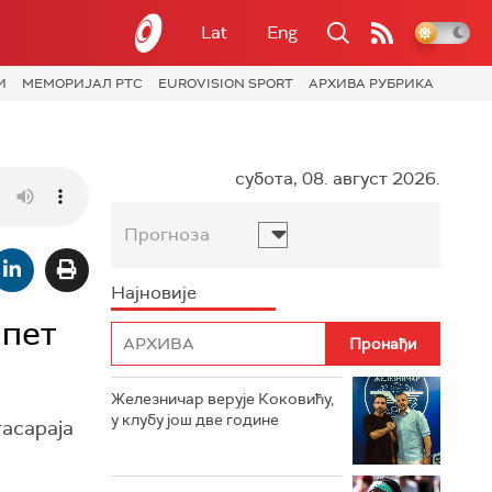
Lat
Eng
И
МЕМОРИЈАЛ РТС
EUROVISION SPORT
АРХИВА РУБРИКА
субота, 08. август 2026.
Прогноза
Најновије
 пет
Железничар верује Коковићу,
у клубу још две године
тасараја