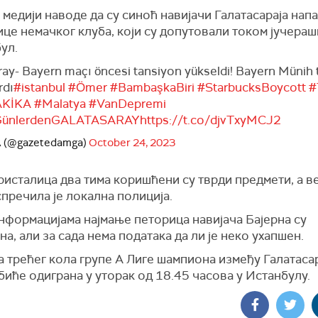
медији наводе да су синоћ навијачи Галатасараја нап
це немачког клуба, који су допутовали током јучера
ул.
ray- Bayern maçı öncesi tansiyon yükseldi! Bayern Münih t
rdı
#istanbul
#Ömer
#BambaşkaBiri
#StarbucksBoycott
#
KİKA
#Malatya
#VanDepremi
GünlerdenGALATASARAY
https://t.co/djvTxyMCJ2
 (@gazetedamga)
October 24, 2023
ристалица два тима коришћени су тврди предмети, а в
пречила је локална полиција.
нформацијама најмање петорица навијача Бајерна су
а, али за сада нема података да ли је неко ухапшен.
 трећег кола групе А Лиге шампиона између Галатасар
биће одиграна у уторак од 18.45 часова у Истанбулу.