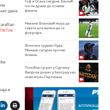
Гоф и Осака сигурне, Бенчић
али
после драме до осмине
шњег дана
финала
Мекени: Влаховић мора да
araftarı
схвати шта жели и да се
TikTok
фокусира
Фонсека срушио Руда,
Меншик сигуран против
Атмана
еће
Поноћни сусрет у Сурчину -
Вилдоза дошао у Београд као
нови играч Партизана
аја и