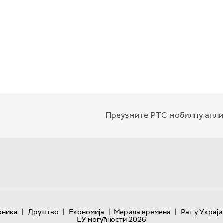
Преузмите РТС мобилну апли
|
|
|
|
оника
Друштво
Економија
Мерила времена
Рат у Украји
ЕУ могућности 2026