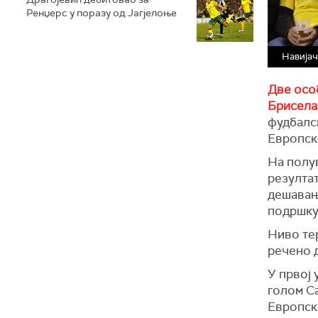
Ренџерс у поразу од Јагјелоње
Навијач
Две особ
Брисела
фудбалс
Европск
На полу
резултат
дешавањи
подршку 
Ниво тер
речено д
У првој 
голом Са
Европск