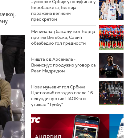
Јуниорке Србије у полуфиналу
Евробаскета, Белгија
поражена великим
ачкој,
преокретом
ену,
Минималац бањалучког Борца
против Витебска, Савић
обезбедио гол предности
Ништа од Арсенала -
Винисијус продужио уговор са
Реал Мадридом
Нови муњевит гол Србина -
Цветковић погодио после 16
секунди против ПАОК-а и
утишао "Тумбу"