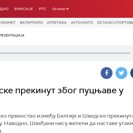
АДИО
ЕМИСИЈЕ
РТС
Остало
РУКОМЕТ
ВАТЕРПОЛО
АТЛЕТИКА
АУТО-МОТО
ОСТАЛИ СПОРТОВ
РЕЗЕНТАЦИЈА
ске прекинут због пуцњаве у
о првенство између Белгије и Шведске прекинута
у. Наводно, Швеђани нису желели да наставе утакм
.