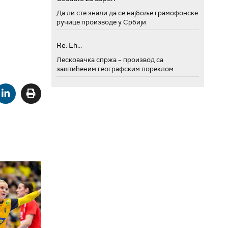
Да ли сте знали да се најбоље грамофонске
ручице производе у Србији
Re: Eh...
Лесковачка спржа – производ са
заштићеним географским пореклом