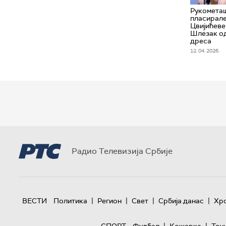
Рукометаш
пласирале
Цвијићеве
Шлезак о
дреса
12. 04. 2026.
Радио Телевизија Србије
|
|
|
|
ВЕСТИ
Политика
Регион
Свет
Србија данас
Хр