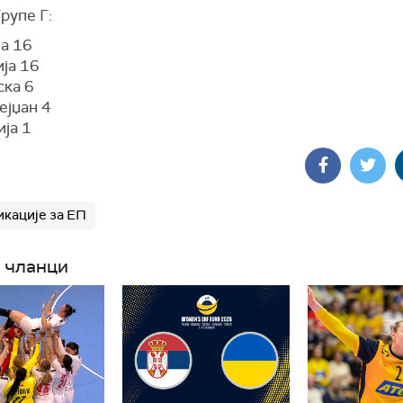
рупе Г:
ја 16
ија 16
ска 6
ејџан 4
ија 1
кације за ЕП
 чланци