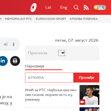
Lat
Eng
И
МЕМОРИЈАЛ РТС
EUROVISION SPORT
АРХИВА РУБРИКА
петак, 07. август 2026.
Прогноза
Најновије
Илић за РТС: Најбољи наш меч
ове сезоне, морамо исто и у
 је на
реваншу
ицу, у