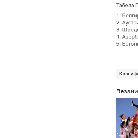
Табела Г
1. Белги
2. Аустр
3. Швед
4. Азерб
5. Естон
Квалифи
Везани