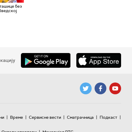
ташице без
Шведској
кацију
|
|
|
|
|
ни
Време
Сервисне вести
Сматрачница
Подкаст