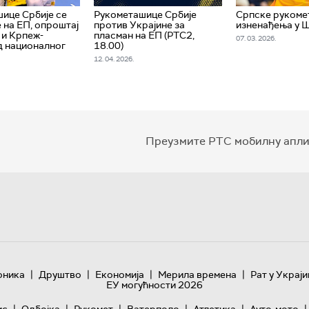
ице Србије се
Рукометашице Србије
Српске рукоме
 на ЕП, опроштај
против Украјине за
изненађења у 
 и Крпеж-
пласман на ЕП (РТС2,
07. 03. 2026.
д националног
18.00)
12. 04. 2026.
Преузмите РТС мобилну апли
|
|
|
|
оника
Друштво
Економија
Мерила времена
Рат у Украји
ЕУ могућности 2026