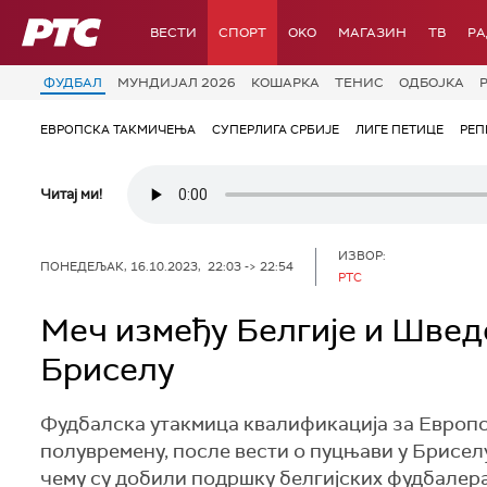
РТС
ВЕСТИ
СПОРТ
OKO
МАГАЗИН
ТВ
Р
ФУДБАЛ
МУНДИЈАЛ 2026
КОШАРКА
ТЕНИС
ОДБОЈКА
ЕВРОПСКА ТАКМИЧЕЊА
СУПЕРЛИГА СРБИЈЕ
ЛИГЕ ПЕТИЦЕ
РЕП
Читај ми!
ИЗВОР:
ПОНЕДЕЉАК, 16.10.2023, 22:03 -> 22:54
РТС
Меч између Белгије и Швед
Бриселу
Фудбалска утакмица квалификација за Европск
полувремену, после вести о пуцњави у Брисел
чему су добили подршку белгијских фудбалера