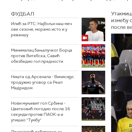
ФУДБАЛ
Утакмиц
између с
Илић за РТС: Најбољи наш меч
после ве
ове сезоне, морамо исто и у
реваншу
Минималац бањалучког Борца
против Витебска, Савић
обезбедио гол предности
Ништа од Арсенала - Винисијус
продужио уговор са Реал
Мадридом
Нови муњевит гол Србина -
Цветковић погодио после 16
секунди против ПАОК-а и
утишао "Тумбу"
Драгојевић дебитовао за