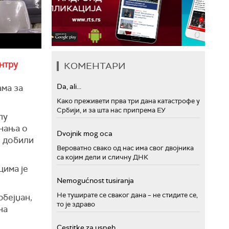
ентру
КОМЕНТАРИ
Da, ali...
ама за
Како преживети прва три дана катастрофе у
Србији, и за шта нас припрема ЕУ
лу
знања о
Dvojnik mog oca
е добили
Вероватно свако од нас има свог двојника
са којим дели и сличну ДНК
цима је
Nemogućnost tusiranja
Не туширате се сваког дана – не стидите се,
рбејџан,
то је здраво
на
Cestitke za uspeh