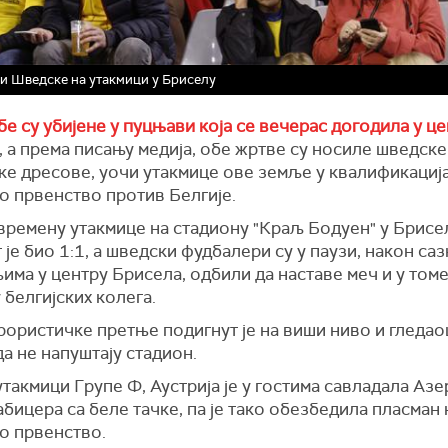
и Шведске на утакмици у Бриселу
е су убијене у пуцњави која се вечерас догодила у ц
, а према писању медија, обе жртве су носиле шведске
ке дресове, уочи утакмице ове земље у квалификациј
о првенство против Белгије.
времену утакмице на стадиону "Краљ Бодуен" у Брисе
 је био 1:1, а шведски фудбалери су у паузи, након са
ма у центру Брисела, одбили да наставе меч и у том
белгијских колега.
ористичке претње подигнут је на виши ниво и гледао
а не напуштају стадион.
утакмици Групе Ф, Аустрија је у гостима савладала Азе
бицера са беле тачке, па је тако обезбедила пласман 
о првенство.