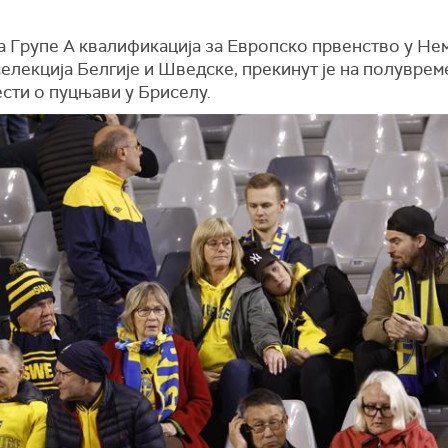
а Групе А квалификација за Европско првенство у Нем
елекција Белгије и Шведске, прекинут је на полуврем
сти о пуцњави у Бриселу.