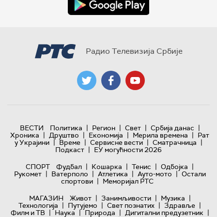
Радио Телевизија Србије
|
|
|
|
ВЕСТИ
Политика
Регион
Свет
Србија данас
|
|
|
|
Хроника
Друштво
Економија
Мерила времена
Рат
|
|
|
|
у Украјини
Време
Сервисне вести
Сматрачница
|
Подкаст
ЕУ могућности 2026
|
|
|
|
СПОРТ
Фудбал
Кошарка
Тенис
Одбојка
|
|
|
|
Рукомет
Ватерполо
Атлетика
Ауто-мото
Остали
|
спортови
Меморијал РТС
|
|
|
МАГАЗИН
Живот
Занимљивости
Музика
|
|
|
|
Технологијa
Путујемо
Свет познатих
Здравље
|
|
|
|
Филм и ТВ
Наука
Природа
Дигитални предузетник