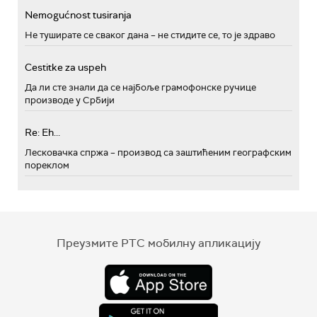
Nemogućnost tusiranja
Не туширате се сваког дана – не стидите се, то је здраво
Cestitke za uspeh
Да ли сте знали да се најбоље грамофонске ручице
производе у Србији
Re: Eh...
Лесковачка спржа – производ са заштићеним географским
пореклом
Преузмите РТС мобилну апликацију