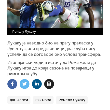
Ромелу Лукаку
Лукаку је наводно био на прагу преласка у
Јувентус, али представници два клуба нису
успели да се договоре око услова трансфера.
Италијански медији истичу да Рома жели да
Лукаку игра до краја сезоне на позајмици у
римском клубу.
ФК Челси
ФК Рома
Ромелу Лукаку