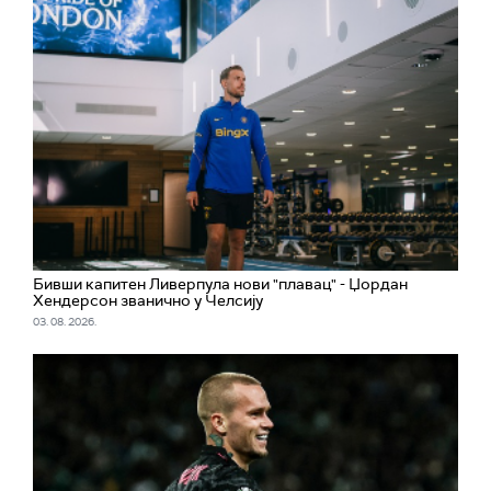
Бивши капитен Ливерпула нови "плавац" - Џордан
Хендерсон званично у Челсију
03. 08. 2026.