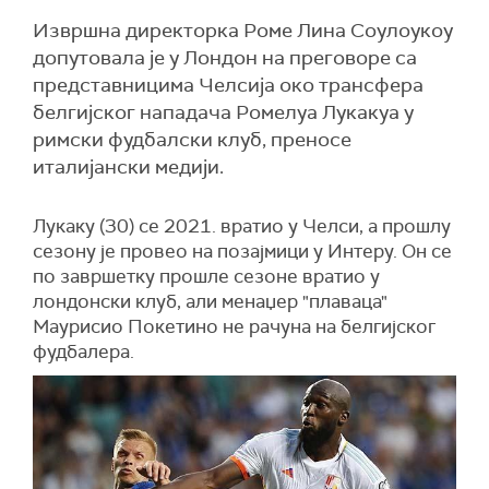
Извршна директорка Роме Лина Соулоукоу
допутовала је у Лондон на преговоре са
представницима Челсија око трансфера
белгијског нападача Ромелуа Лукакуа у
римски фудбалски клуб, преносе
италијански медији.
Лукаку (30) се 2021. вратио у Челси, а прошлу
сезону је провео на позајмици у Интеру. Он се
по завршетку прошле сезоне вратио у
лондонски клуб, али менаџер "плаваца"
Маурисио Покетино не рачуна на белгијског
фудбалера.