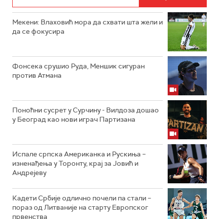
Мекени: Влаховић мора да схвати шта жели и
да се фокусира
Фонсека срушио Руда, Меншик сигуран
против Атмана
Поноћни сусрет у Сурчину - Вилдоза дошао
у Београд као нови играч Партизана
Испале српска Американка и Рускиња –
изненађења у Торонту, крај за Јовић и
Андрејеву
Кадети Србије одлично почели па стали –
пораз од Литваније на старту Европског
првенства