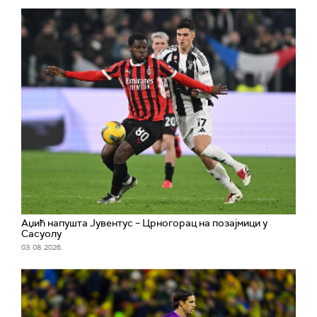
Аџић напушта Јувентус – Црногорац на позајмици у
Сасуолу
03. 08. 2026.