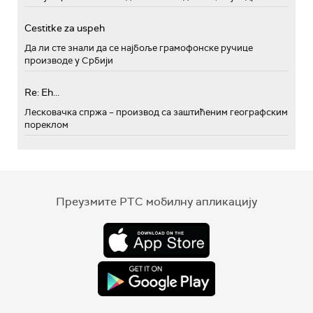
Cestitke za uspeh
Да ли сте знали да се најбоље грамофонске ручице
производе у Србији
Re: Eh...
Лесковачка спржа – производ са заштићеним географским
пореклом
Преузмите РТС мобилну апликацију