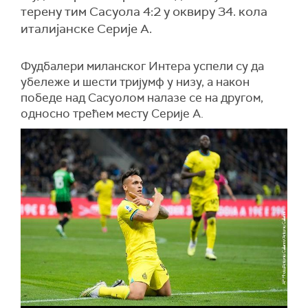
терену тим Сасуола 4:2 у оквиру 34. кола
италијанске Серије А.
Фудбалери миланског Интера успели су да
убележе и шести тријумф у низу, а након
победе над Сасуолом налазе се на другом,
односно трећем месту Серије А.