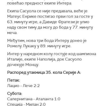
повећао предност екипе Интера.
Екипа Сасуола се није предавала, веће је
Матеус Енрике постигао први гол за госте у
63. минуту игре, а Давиде Фратези је улио
наду свом тиму да могу до бода у 77. минуту
меча.
Међутим, нова три бода Интеру донео је
Ромелу Лукаку у 89. минуту игре.
Интер у наредном колу гостује код шампиона
Италије, екипе Наполија, док Сасуоло
дочекује Монцу.
Распоред утакмица 35. кола Серије А:
Петак:
Лацио - Лече 2:2
Субота:
Салернитана - Аталанта 1:0
Специја - Милан 2:0