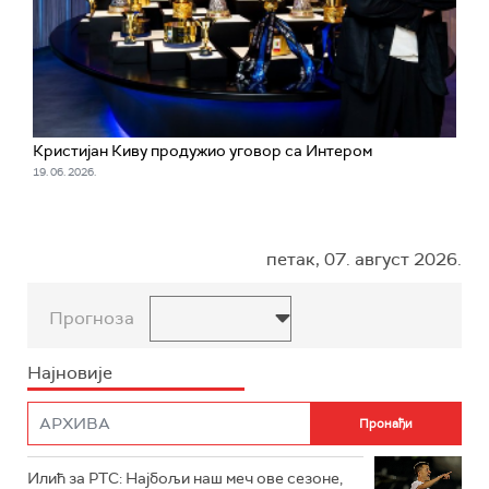
Кристијан Киву продужио уговор са Интером
19. 06. 2026.
петак, 07. август 2026.
Прогноза
Најновије
Илић за РТС: Најбољи наш меч ове сезоне,