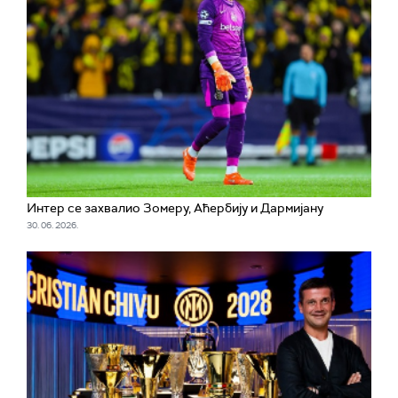
Интер се захвалио Зомеру, Аћербију и Дармијану
30. 06. 2026.