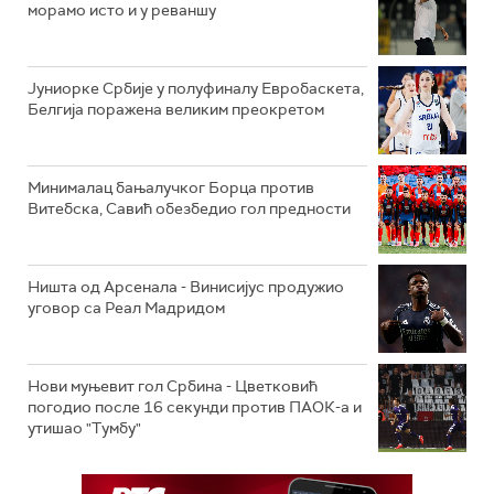
морамо исто и у реваншу
Јуниорке Србије у полуфиналу Евробаскета,
Белгија поражена великим преокретом
Минималац бањалучког Борца против
Витебска, Савић обезбедио гол предности
Ништа од Арсенала - Винисијус продужио
уговор са Реал Мадридом
Нови муњевит гол Србина - Цветковић
погодио после 16 секунди против ПАОК-а и
утишао "Тумбу"