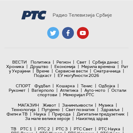
Радио Телевизија Србије
|
|
|
|
ВЕСТИ
Политика
Регион
Свет
Србија данас
|
|
|
|
Хроника
Друштво
Економија
Мерила времена
Рат
|
|
|
|
у Украјини
Време
Сервисне вести
Сматрачница
|
Подкаст
ЕУ могућности 2026
|
|
|
|
СПОРТ
Фудбал
Кошарка
Тенис
Одбојка
|
|
|
|
Рукомет
Ватерполо
Атлетика
Ауто-мото
Остали
|
спортови
Меморијал РТС
|
|
|
МАГАЗИН
Живот
Занимљивости
Музика
|
|
|
|
Технологијa
Путујемо
Свет познатих
Здравље
|
|
|
|
Филм и ТВ
Наука
Природа
Дигитални предузетник
|
За мале велике хероје
Наизглед здрав
|
|
|
|
|
ТВ
РТС 1
РТС 2
РТС 3
РТС Свет
РТС Наука