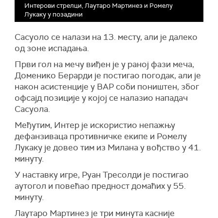
Интерови стрелци, Лаутаро Мартинез и Ромелу
Лукаку у позадини
Сасуоло се налази на 13. месту, али је далеко
од зоне испадања.
Први гол на мечу виђен је у раној фази меча,
Доменико Берарди је постигао погодак, али је
након асистенције у ВАР соби поништен, због
офсајд позиције у којој се налазио нападач
Сасуола.
Међутим, Интер је искористио непажњу
дефанзиваца противничке екипе и Ромелу
Лукаку је довео тим из Милана у вођство у 41.
минуту.
У наставку игре, Руан Тресолди је постигао
аутогол и повећао предност домаћих у 55.
минуту.
Лаутаро Мартинез је три минута касније