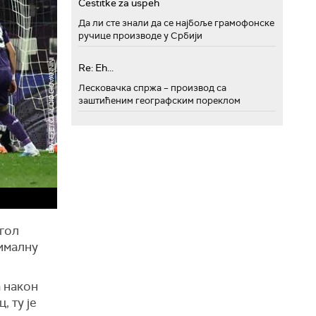
Cestitke za uspeh
Да ли сте знали да се најбоље грамофонске
ручице производе у Србији
Re: Eh...
Лесковачка спржа – производ са
заштићеним географским пореклом
 гол
нималну
а након
, ту је