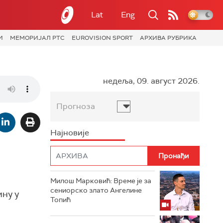
Lat
Eng
И
МЕМОРИЈАЛ РТС
EUROVISION SPORT
АРХИВА РУБРИКА
недеља, 09. август 2026.
Прогноза
Најновије
м
Милош Марковић: Време је за
сениорско злато Ангелине
ину у
Топић