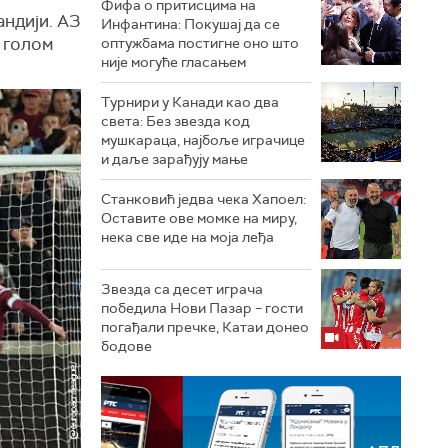
Фифа о притисцима на
андији. АЗ
Инфантина: Покушај да се
а голом
оптужбама постигне оно што
није могуће гласањем
Турнири у Канади као два
света: Без звезда код
мушкараца, најбоље играчице
и даље зарађују мање
Станковић једва чека Хапоел:
Оставите ове момке на миру,
нека све иде на моја леђа
Звезда са десет играча
победила Нови Пазар – гости
погађали пречке, Катаи донео
бодове