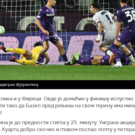
адиграо Фјорентину
лика и у Фиреци. Овде је домаћин у финишу испустио
ти тако да Базел пред реванш на свом терену има ми
т.
на је до предности стигла у 25. минуту. Уиграна акциј
 Куарта добро скочио и главом послао лопту у петерац