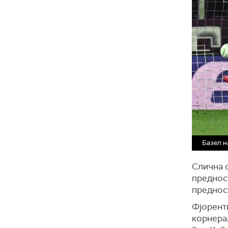
Базел н
Слична с
преднос
преднос
Фјоренти
корнера,