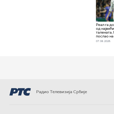
Реал га до
од највећ
талената,
послао на
07. 08. 2026.
Радио Телевизија Србије