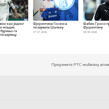
вео као једног
Фјорентина Госенса
Фабио Гросо п
их младих
позајмила Шалкеу
Фјорентину
 Мурињо га
17. 07. 2026.
08. 06. 2026.
 позајмицу
Преузмите РТС мобилну апли