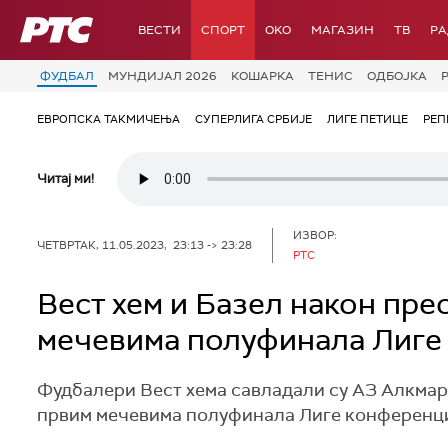
РТС
ВЕСТИ
СПОРТ
OKO
МАГАЗИН
ТВ
Р
ФУДБАЛ
МУНДИЈАЛ 2026
КОШАРКА
ТЕНИС
ОДБОЈКА
ЕВРОПСКА ТАКМИЧЕЊА
СУПЕРЛИГА СРБИЈЕ
ЛИГЕ ПЕТИЦЕ
РЕП
Читај ми!
ИЗВОР:
ЧЕТВРТАК, 11.05.2023, 23:13 -> 23:28
РТС
Вест хем и Базел након пре
мечевима полуфинала Лиге
Фудбалери Вест хема савладали су АЗ Алкмар 
првим мечевима полуфинала Лиге конференција