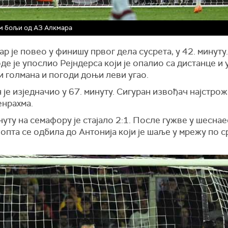
м бољи од АЗ Алкмара
р је повео у финишу првог дела сусрета, у 42. минуту
е је упослио Рејндерса који је опалио са дистанце и 
 голмана и погоди доњи леви угао.
је изједначио у 67. минуту. Сигуран извођач најстрож
енрахма.
нуту на семафору је стајало 2:1. После гужве у шесна
лопта се одбила до Антонија који је шаље у мрежу по 