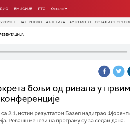
АДИО
ЕМИСИЈЕ
РТС
Остало
РУКОМЕТ
ВАТЕРПОЛО
АТЛЕТИКА
АУТО-МОТО
ОСТАЛИ СПОРТОВ
РЕЗЕНТАЦИЈА
окрета бољи од ривала у први
 конференције
са 2:1, истим резултатом Базел надиграо Фјорент
. Реванш мечеви на програму су за седам дана.