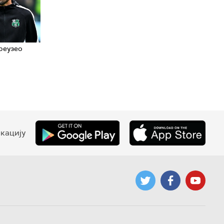
реузео
кацију