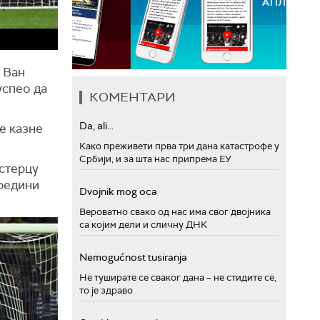
. Ван
успео да
КОМЕНТАРИ
Da, ali...
е казне
Како преживети прва три дана катастрофе у
Србији, и за шта нас припрема ЕУ
естерцу
средини
Dvojnik mog oca
Вероватно свако од нас има свог двојника
са којим дели и сличну ДНК
Nemogućnost tusiranja
Не туширате се сваког дана – не стидите се,
то је здраво