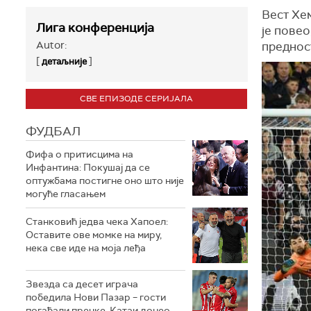
Вест Хе
Лига конференција
је повео
Autor:
предност
[
]
детаљније
СВЕ ЕПИЗОДЕ СЕРИЈАЛА
ФУДБАЛ
Фифа о притисцима на
Инфантина: Покушај да се
оптужбама постигне оно што није
могуће гласањем
Станковић једва чека Хапоел:
Оставите ове момке на миру,
нека све иде на моја леђа
Звезда са десет играча
победила Нови Пазар – гости
погађали пречке, Катаи донео