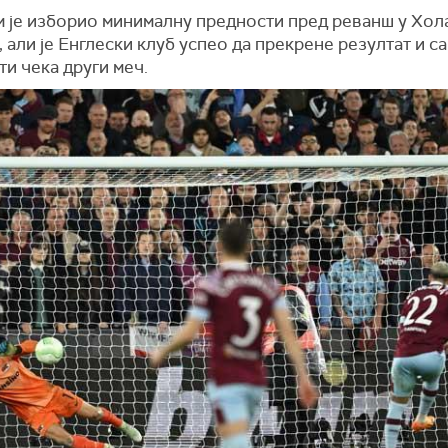
м је изборио минималну предности пред реванш у Хол
, али је Енглески клуб успео да прекрене резултат и с
и чека други меч.