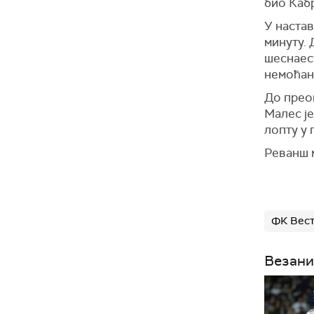
био Кабр
У настав
минуту. 
шеснаес
немоћан
До преок
Малес је
лопту у 
Реванш м
ФК Вест
Везани