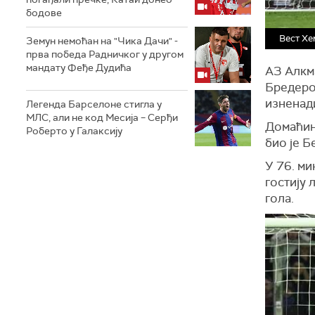
бодове
Вест Хе
Земун немоћан на "Чика Дачи" -
прва победа Радничког у другом
мандату Феђе Дудића
АЗ Алкма
Бредерод
изненади
Легенда Барселоне стигла у
МЛС, али не код Месија – Серђи
Домаћин 
Роберто у Галаксију
био је Б
У 76. ми
гостију 
гола.