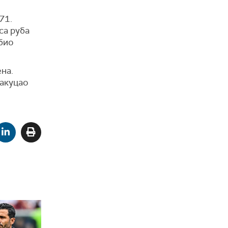
71.
са руба
 био
на.
закуцао