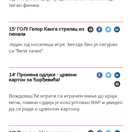
лаган финиш.
15' ГОЛ! Гелор Канга стрелац из
пенала
Један од носилаца игре Звезде био је сигуран
са "беле тачке".
14' Промена одлуке - црвени
картон за Ђорђевића!
Вождовац ће играти са играчем мање до краја
меча, главни судија је консултовао ВАР и увидео
да се ради о црвеном картону.