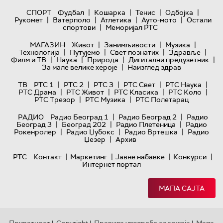
|
|
|
|
СПОРТ
Фудбал
Кошарка
Тенис
Одбојка
|
|
|
|
Рукомет
Ватерполо
Атлетика
Ауто-мото
Остали
|
спортови
Меморијал РТС
|
|
|
МАГАЗИН
Живот
Занимљивости
Музика
|
|
|
|
Технологијa
Путујемо
Свет познатих
Здравље
|
|
|
|
Филм и ТВ
Наука
Природа
Дигитални предузетник
|
За мале велике хероје
Наизглед здрав
|
|
|
|
|
ТВ
РТС 1
РТС 2
РТС 3
РТС Свет
РТС Наука
|
|
|
|
РТС Драма
РТС Живот
РТС Класика
РТС Коло
|
|
РТС Трезор
РТС Музика
РТС Полетарац
|
|
РАДИО
Радио Београд 1
Радио Београд 2
Радио
|
|
|
Београд 3
Београд 202
Радио Плетеница
Радио
|
|
|
Рокенролер
Радио Џубокс
Радио Вртешка
Радио
|
Џезер
Архив
|
|
|
|
РТС
Контакт
Маркетинг
Јавне набавке
Конкурси
Интернет портал
МАПА САЈТА