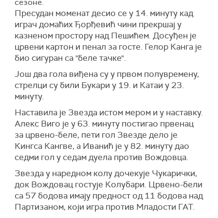
сезоне.
Пресудан моменат десио се у 14. минуту кад
играч домаћих Ђорђевић чини прекршај у
казненом простору над Пешићем. Досуђен је
црвени картон и пенал за госте. Гелор Канга је
био сигуран са "беле тачке".
Још два гола виђена су у првом полувремену,
стрелци су били Букари у 19. и Катаи у 23.
минуту.
Наставила је Звезда истом мером и у наставку.
Алекс Виго је у 63. минуту постигао првенац
за црвено-беле, пети гол Звезде дело је
Кингса Кангве, а Иванић је у 82. минуту дао
седми гол у седам дуела против Вождовца.
Звезда у наредном колу дочекује Чукарички,
док Вождовац гостује Колубари. Црвено-бели
са 57 бодова имају предност од 11 бодова над
Партизаном, који игра против Младости ГАТ.