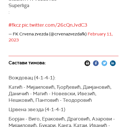
Superliga
:
#fkcz
pic.twitter.com/26cQnJvdC3
— FK Crvena zvezda (@crvenazvezdafk)
February 11,
2023
Састави тимова:
Вождовац (4-1-4-1):
Катић - Мијаиловић, Ђорђевић, Дамјановић,
Даничић - Матић - Новевски, Ивезић,
Нешковић, Пантовић - Теодоровић
Црвена звезда (4-1-4-1)
Борјан - Виго, Ераковић, Драговић, Азарови -
Мијаиловић, Букари, Канга, Катаи, Иванић -