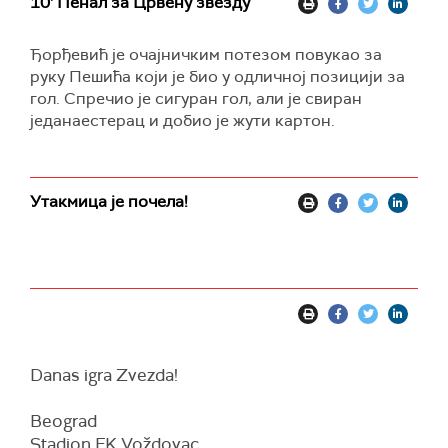
10' Пенал за Црвену звезду
Ђорђевић је очајничким потезом повукао за
руку Пешића који је био у одличној позицији за
гол. Спречио је сигуран гол, али је свиран
једанаестерац и добио је жути картон.
Утакмица је почела!
Danas igra Zvezda!
Beograd
Stadion FK Voždovac