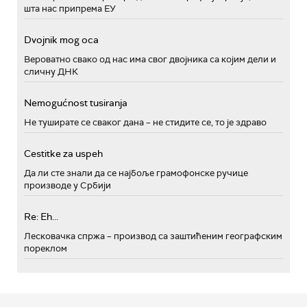
шта нас припрема ЕУ
Dvojnik mog oca
Вероватно свако од нас има свог двојника са којим дели и
сличну ДНК
Nemogućnost tusiranja
Не туширате се сваког дана – не стидите се, то је здраво
Cestitke za uspeh
Да ли сте знали да се најбоље грамофонске ручице
производе у Србији
Re: Eh...
Лесковачка спржа – производ са заштићеним географским
пореклом