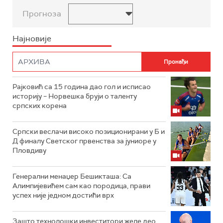
Прогноза
Најновије
Рајковић са 15 година дао гол и исписао
историју – Норвешка бруји о таленту
српских корена
Српски веслачи високо позиционирани у Б и
Д финалу Светског првенства за јуниоре у
Пловдиву
Генерални менаџер Бешикташа: Са
Алимпијевићем сам као породица, прави
успех није једном достићи врх
Зашто технолошки инвеститори желе део