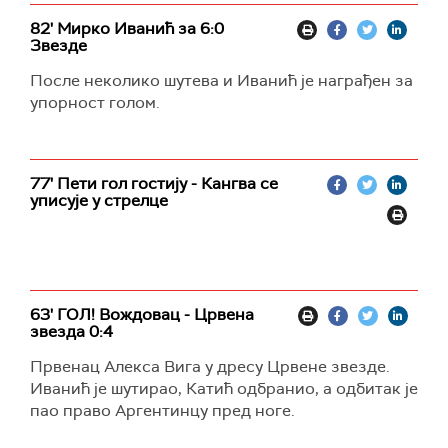
82' Мирко Иванић за 6:0
Звезде
После неколико шутева и Иванић је награђен за
упорност голом.
77' Пети гол гостију - Кангва се
уписује у стрелце
63' ГОЛ! Вождовац - Црвена
звезда 0:4
Првенац Алекса Вига у дресу Црвене звезде.
Иванић је шутирао, Катић одбранио, а одбитак је
пао право Аргентинцу пред ноге.