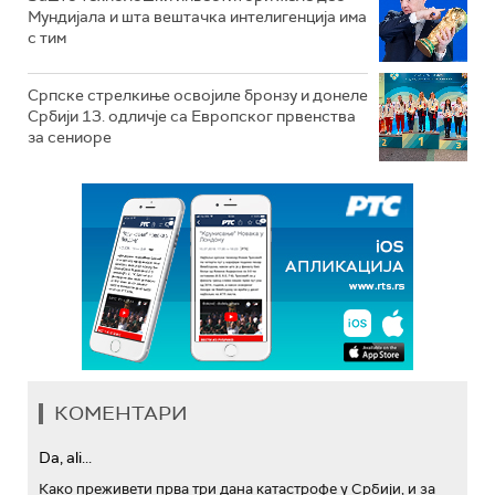
Мундијала и шта вештачка интелигенција има
с тим
Српске стрелкиње освојиле бронзу и донеле
Србији 13. одличје са Европског првенства
за сениоре
КОМЕНТАРИ
Da, ali...
Како преживети прва три дана катастрофе у Србији, и за