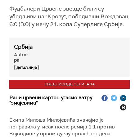
Фудбалери Црвене звезде били су
убедљиви на "Крову", победивши Вождовац
6:0 (3:0) у мечу 21. кола Суперлиге Србије.
Србија
Autor:
ра
[
]
детаљније
СВЕ ЕПИЗОДЕ СЕРИЈАЛА
Рани црвени картон угасио ватру
"змајевима"
Екипа Милоша Милојевића значајно је
поправила утисак после ремија 1:1 против
Војводине у првом дуелу пролећног дела