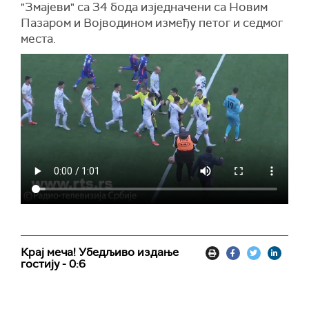
"Змајеви" са 34 бода изједначени са Новим
Пазаром и Војводином између петог и седмог
места.
Крај меча! Убедљиво издање
гостију - 0:6