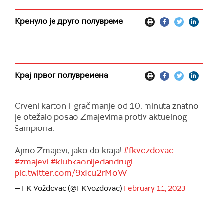
Кренуло је друго полувреме
Крај првог полувремена
Crveni karton i igrač manje od 10. minuta znatno
je otežalo posao Zmajevima protiv aktuelnog
šampiona.
Ajmo Zmajevi, jako do kraja!
#fkvozdovac
#zmajevi
#klubkaonijedandrugi
pic.twitter.com/9xIcu2rMoW
— FK Voždovac (@FKVozdovac)
February 11, 2023