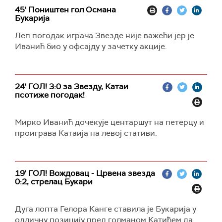
45' Поништен гол Османа
Букарија
Леп погодак играча Звезде није важећи јер је
Иванић био у офсајду у зачетку акције.
24' ГОЛ! 3:0 за Звезду, Катаи
псотиже погодак!
Мирко Иванић дочекује центаршут на петерцу и
проиграва Катаија на левој стативи.
19' ГОЛ! Вождовац - Црвена звезда
0:2, стрелац Букари
Дуга лопта Гелора Канге ставила је Букарија у
одличну позицију пред голманом Катићем да