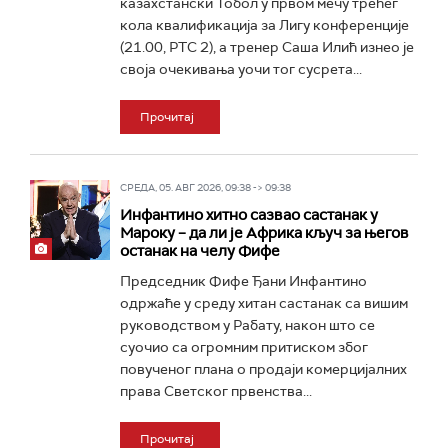
казахстански Тобол у првом мечу трећег
кола квалификација за Лигу конференције
(21.00, РТС 2), а тренер Саша Илић изнео је
своја очекивања уочи тог сусрета...
Прочитај
СРЕДА, 05. АВГ 2026, 09:38 -> 09:38
Инфантино хитно сазвао састанак у
Мароку – да ли је Африка кључ за његов
останак на челу Фифе
Председник Фифе Ђани Инфантино
одржаће у среду хитан састанак са вишим
руководством у Рабату, након што се
суочио са огромним притиском због
повученог плана о продаји комерцијалних
права Светског првенства...
Прочитај