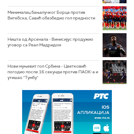
Минималац бањалучког Борца против
Витебска, Савић обезбедио гол предности
Ништа од Арсенала - Винисијус продужио
уговор са Реал Мадридом
Нови муњевит гол Србина - Цветковић
погодио после 16 секунди против ПАОК-а и
утишао "Тумбу"