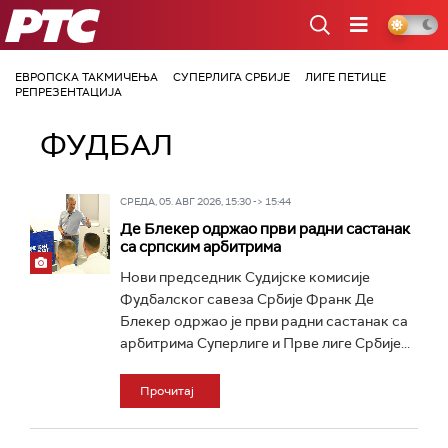
РТС
ЕВРОПСКА ТАКМИЧЕЊА
СУПЕРЛИГА СРБИЈЕ
ЛИГЕ ПЕТИЦЕ
РЕПРЕЗЕНТАЦИЈА
ФУДБАЛ
СРЕДА, 05. АВГ 2026, 15:30 -> 15:44
Де Блекер одржао први радни састанак
са српским арбитрима
Нови председник Судијске комисије
Фудбалског савеза Србије Франк Де
Блекер одржао је први радни састанак са
арбитрима Суперлиге и Прве лиге Србије...
Прочитај