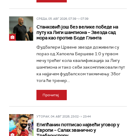
СРЕДА, 05. АВГ 2026, 07:39 -> 07:39
Станковић још без велике победе на
путу ка Лиги шампиона – Звезда сад
мора као против Боде Глимта
Фудбалери Црвене звезде доживели су
пораз од Хапоела Бершеве 1:0 у првом
мечу трећег кола квалификација за Лигу
шампиона и тако себи закомпликовали пут
ка најјачем фудбалском такмичењу. Због
тога ће тренер...
Прочитај
УТОРАК, 04. АВГ 2026, 23:02 -> 23:44
Египћанин потписао највећи уговор у
Европи – Салах званично у
Трабзонспору