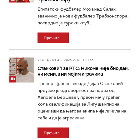
Египатски фудбалер Мохамед Салах
званично је нови фудбалер Трабзонспора,
потврдио је турски клуб...
Прочитај
УТОРАК, 04. АВГ 2026, 21:01 -> 21:56
Станковић за РТС: Никоме није био дан,
ни мени, а ни мојим играчима
Тренер Црвене звезде Дејан Станковић
преузео је одговорност за пораз од
Хапоела Бершеве у првом мечу трећег
кола квалификација за Лигу шампиона,
оценивши да његова екипа није личила на
себе и да је агресивна...
Прочитај