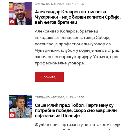
СРЕДА, 05. АВГ 2026, 13:37 -> 13:37
Александар Коларов потписао за
Чукарички – није бивши капитен Србије,
већ његов братанац
Александар Коларов, братанац
некадашњег репрезентативца Србије,
потписао је професионални уговор са
Чукаричким, клубом у којем је његов стриц
започео сениорску каријеру. Уз њега, прве
професионалне уговоре...
Прочитај
СРЕДА, 05. АВГ 2026, 11:33 -> 12:52
Саша Илић пред Тобол: Партизану су
потребне победе, скоро смо завршили
појачање из Шпаније
Фудбалери Партизана у четвртак дочекују