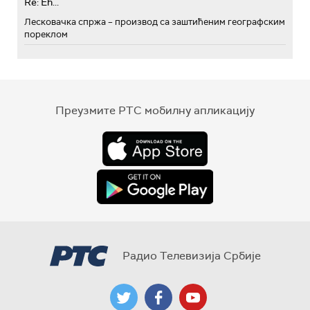
Re: Eh...
Лесковачка спржа – производ са заштићеним географским
пореклом
Преузмите РТС мобилну апликацију
Радио Телевизија Србије