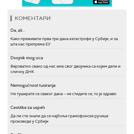
КОМЕНТАРИ
Da, ali...
Како преживети прва три дана катастрофе у Србији, и за
шта нас припрема ЕУ
Dvojnik mog oca
Вероватно свако од нас има свог двојника са којим дели и
сличну ДНК
Nemogućnost tusiranja
Не туширате се сваког дана – не стидите се, то је здраво
Cestitke za uspeh
Да ли сте знали да се најбоље грамофонске ручице
производе у Србији