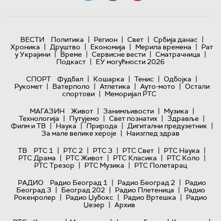
|
|
|
|
ВЕСТИ
Политика
Регион
Свет
Србија данас
|
|
|
|
Хроника
Друштво
Економија
Мерила времена
Рат
|
|
|
|
у Украјини
Време
Сервисне вести
Сматрачница
|
Подкаст
ЕУ могућности 2026
|
|
|
|
СПОРТ
Фудбал
Кошарка
Тенис
Одбојка
|
|
|
|
Рукомет
Ватерполо
Атлетика
Ауто-мото
Остали
|
спортови
Меморијал РТС
|
|
|
МАГАЗИН
Живот
Занимљивости
Музика
|
|
|
|
Технологијa
Путујемо
Свет познатих
Здравље
|
|
|
|
Филм и ТВ
Наука
Природа
Дигитални предузетник
|
За мале велике хероје
Наизглед здрав
|
|
|
|
|
ТВ
РТС 1
РТС 2
РТС 3
РТС Свет
РТС Наука
|
|
|
|
РТС Драма
РТС Живот
РТС Класика
РТС Коло
|
|
РТС Трезор
РТС Музика
РТС Полетарац
|
|
РАДИО
Радио Београд 1
Радио Београд 2
Радио
|
|
|
Београд 3
Београд 202
Радио Плетеница
Радио
|
|
|
Рокенролер
Радио Џубокс
Радио Вртешка
Радио
|
Џезер
Архив