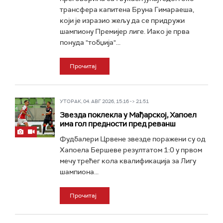
трансфера капитена Бруна Гимараеша,
који је изразио жељу да се придружи
шампиону Премијер лиге. Иако је прва
понуда "тобџија"...
Прочитај
УТОРАК, 04. АВГ 2026, 15:16 -> 21:51
Звезда поклекла у Мађарској, Хапоел
има гол предности пред реванш
Фудбалери Црвене звезде поражени су од
Хапоела Бершеве резултатом 1:0 у првом
мечу трећег кола квалификација за Лигу
шампиона...
Прочитај