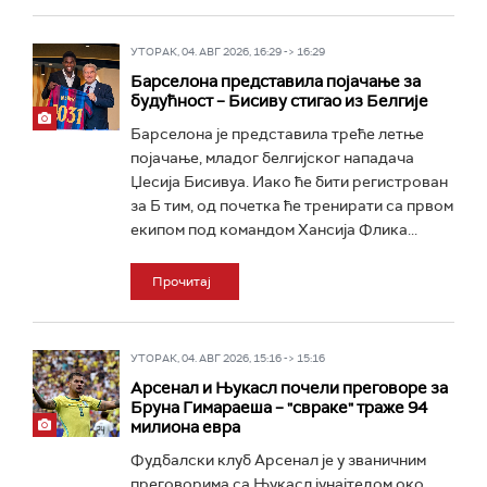
УТОРАК, 04. АВГ 2026, 16:29 -> 16:29
Барселона представила појачање за
будућност – Бисиву стигао из Белгије
Барселона је представила треће летње
појачање, младог белгијског нападача
Џесија Бисивуа. Иако ће бити регистрован
за Б тим, од почетка ће тренирати са првом
екипом под командом Хансија Флика...
Прочитај
УТОРАК, 04. АВГ 2026, 15:16 -> 15:16
Арсенал и Њукасл почели преговоре за
Бруна Гимараеша – "свраке" траже 94
милиона евра
Фудбалски клуб Арсенал је у званичним
преговорима са Њукасл јунајтедом око