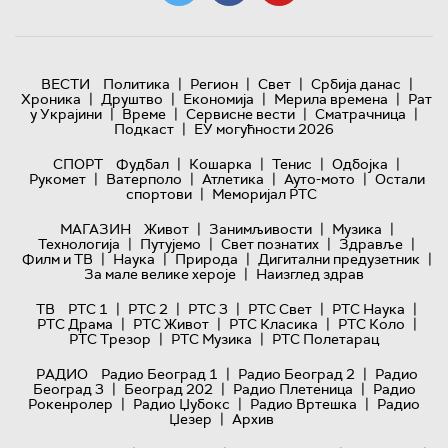
|
|
|
|
ВЕСТИ
Политика
Регион
Свет
Србија данас
|
|
|
|
Хроника
Друштво
Економија
Мерила времена
Рат
|
|
|
|
у Украјини
Време
Сервисне вести
Сматрачница
|
Подкаст
ЕУ могућности 2026
|
|
|
|
СПОРТ
Фудбал
Кошарка
Тенис
Одбојка
|
|
|
|
Рукомет
Ватерполо
Атлетика
Ауто-мото
Остали
|
спортови
Меморијал РТС
|
|
|
МАГАЗИН
Живот
Занимљивости
Музика
|
|
|
|
Технологијa
Путујемо
Свет познатих
Здравље
|
|
|
|
Филм и ТВ
Наука
Природа
Дигитални предузетник
|
За мале велике хероје
Наизглед здрав
|
|
|
|
|
ТВ
РТС 1
РТС 2
РТС 3
РТС Свет
РТС Наука
|
|
|
|
РТС Драма
РТС Живот
РТС Класика
РТС Коло
|
|
РТС Трезор
РТС Музика
РТС Полетарац
|
|
РАДИО
Радио Београд 1
Радио Београд 2
Радио
|
|
|
Београд 3
Београд 202
Радио Плетеница
Радио
|
|
|
Рокенролер
Радио Џубокс
Радио Вртешка
Радио
|
Џезер
Архив