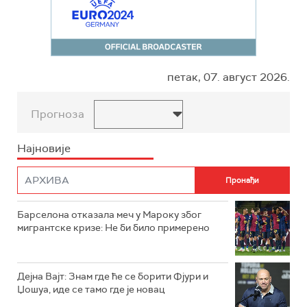
петак, 07. август 2026.
Прогноза
Најновије
Барселона отказала меч у Мароку због
мигрантске кризе: Не би било примерено
Дејна Вајт: Знам где ће се борити Фјури и
Џошуа, иде се тамо где је новац