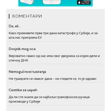
КОМЕНТАРИ
Da, ali...
Како преживети прва три дана катастрофе у Србији, и за
шта нас припрема ЕУ
Dvojnik mog oca
Вероватно свако од нас има свог двојника са којим дели и
сличну ДНК
Nemogućnost tusiranja
Не туширате се сваког дана – не стидите се, то је здраво
Cestitke za uspeh
Да ли сте знали да се најбоље грамофонске ручице
производе у Србији