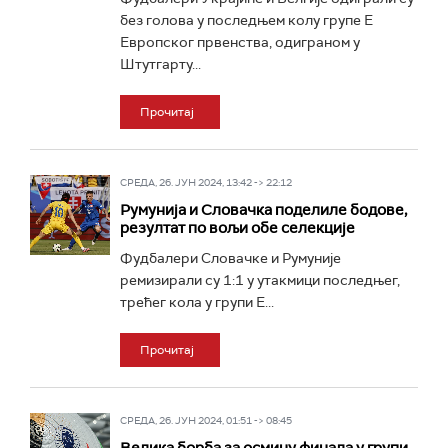
без голова у последњем колу групе Е
Европског првенства, одиграном у
Штутгарту...
Прочитај
СРЕДА, 26. ЈУН 2024, 13:42 -> 22:12
Румунија и Словачка поделиле бодове,
резултат по вољи обе селекције
Фудбалери Словачке и Румуније
ремизирали су 1:1 у утакмици последњег,
трећег кола у групи Е...
Прочитај
СРЕДА, 26. ЈУН 2024, 01:51 -> 08:45