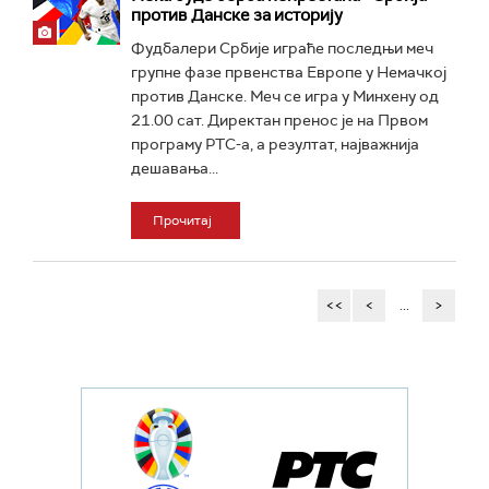
против Данске за историју
Фудбалери Србије играће последњи меч
групне фазе првенства Европе у Немачкој
против Данске. Меч се игра у Минхену од
21.00 сат. Директан пренос је на Првом
програму РТС-а, а резултат, најважнија
дешавања...
Прочитај
<<
<
...
>