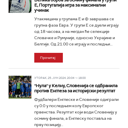
Велика борба за осмину финала у групи
Е, Португалија игра за максимални
учинак
Утакмицама у групама Е и Ф завршава се
групна фаза Евра. У групи Е се дуели играју
од 18 часова, а на мегдан ће селекције
Словачке и Румуније, односно Украјине и
Белгије. Од 21.00 се играју и последњи...
Прочитај
УТОРАК, 25. ЈУН 2024, 20:04 -> 18:00
"Нула" у Келну, Словенија се одбранила
против Енглеза за историјски резултат
Фудбалери Енглеске и Словеније одиграли
су 0:0 у последњем колу Европског
првенства. Резултат који води Словенију у
осмину финала, а Енглеску поставља на
прву позицију...