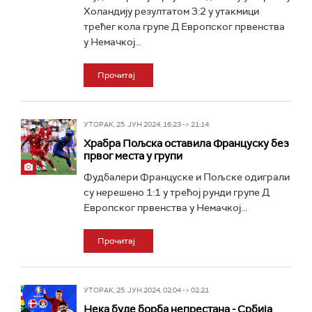
Холандију резултатом 3:2 у утакмици
трећег кола групе Д Европског првенства
у Немачкој...
Прочитај
УТОРАК, 25. ЈУН 2024, 16:23 -> 21:14
Храбра Пољска оставила Француску без
првог места у групи
Фудбалери Француске и Пољске одиграли
су нерешено 1:1 у трећој рунди групе Д
Европског првенства у Немачкој...
Прочитај
УТОРАК, 25. ЈУН 2024, 02:04 -> 02:21
Нека буде борба непрестана - Србија