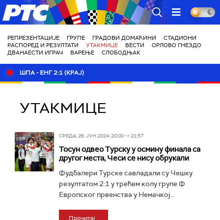
РТС
РЕПРЕЗЕНТАЦИЈЕ
ГРУПЕ
ГРАДОВИ ДОМАЋИНИ
СТАДИОНИ
РАСПОРЕД И РЕЗУЛТАТИ
УТАКМИЦЕ
ВЕСТИ
ОРЛОВО ГНЕЗДО
ДВАНАЕСТИ ИГРАЧ
ВАРЕЊЕ
СЛОБОДЊАК
ШПА - ЕНГ 2:1 (КРАЈ)
УТАКМИЦЕ
СРЕДА, 26. ЈУН 2024, 20:00 -> 21:57
Тосун одвео Турску у осмину финала са
другог места, Чеси се нису обрукали
Фудбалери Турске савладали су Чешку
резултатом 2:1 у трећем колу групе Ф
Европског првенства у Немачкој...
Прочитај