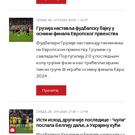
СРЕДА, 26. ЈУН 2024, 20:00 -> 21:57
Грузија наставља фудбалску бајку у
осмини финала Европског првенства
Фудбалери Грузије настављају такмичење
на Европском првенству. Грузини су
савладали Португалију 2:0 у последњем
колу групне фазе и као трећепласирани
тим из групе Ф играће осмину финала Евра
2024...
Прочитај
СРЕДА, 26. ЈУН 2024, 17:30 -> 17:49
Исти исход, другачије последице - "нула"
послала Белгију даље, а Украјину кући
Фудбалери Украјине и Белгије одиграли су