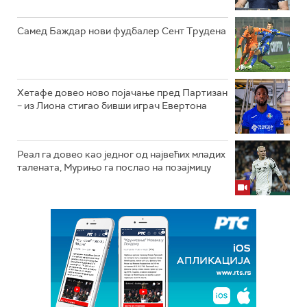
Самед Баждар нови фудбалер Сент Трудена
Хетафе довео ново појачање пред Партизан
– из Лиона стигао бивши играч Евертона
Реал га довео као једног од највећих младих
талената, Мурињо га послао на позајмицу