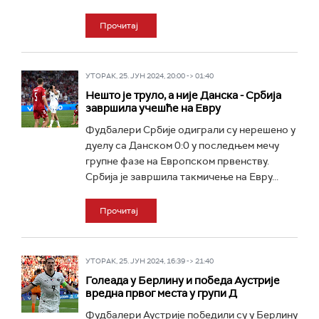
Прочитај
УТОРАК, 25. ЈУН 2024, 20:00 -> 01:40
Нешто је труло, а није Данска - Србија
завршила учешће на Евру
Фудбалери Србије одиграли су нерешено у
дуелу са Данском 0:0 у последњем мечу
групне фазе на Европском првенству.
Србија је завршила такмичење на Евру...
Прочитај
УТОРАК, 25. ЈУН 2024, 16:39 -> 21:40
Голеада у Берлину и победа Аустрије
вредна првог места у групи Д
Фудбалери Аустрије победили су у Берлину