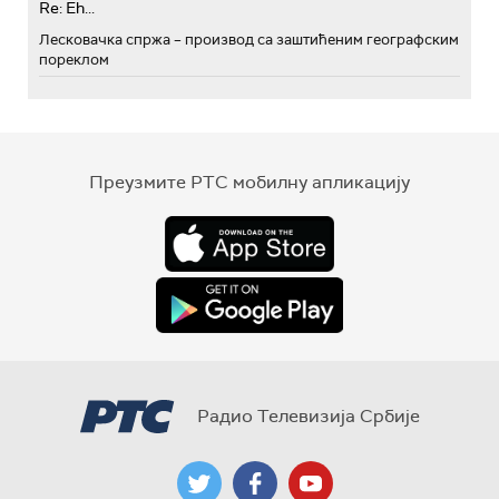
Re: Eh...
Лесковачка спржа – производ са заштићеним географским
пореклом
Преузмите РТС мобилну апликацију
Радио Телевизија Србије