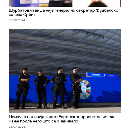
Шурбатовић више није генерални секретар Фудбалског
савеза Србије
03. 09. 2024.
Немачка полиција током Европског првенства имала
мање посла него што се очекивало
15. 07. 2024.