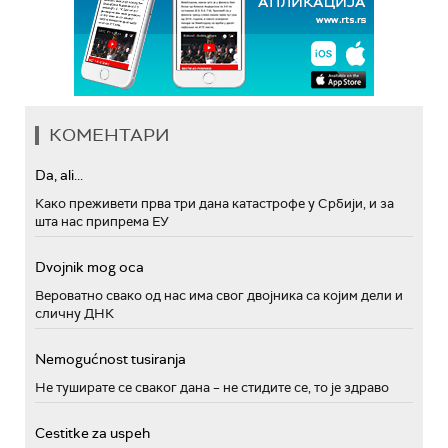
КОМЕНТАРИ
Da, ali...
Како преживети прва три дана катастрофе у Србији, и за
шта нас припрема ЕУ
Dvojnik mog oca
Вероватно свако од нас има свог двојника са којим дели и
сличну ДНК
Nemogućnost tusiranja
Не туширате се сваког дана – не стидите се, то је здраво
Cestitke za uspeh