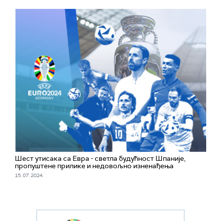
Шест утисака са Евра - светла будућност Шпаније,
пропуштене прилике и недовољно изненађења
15. 07. 2024.