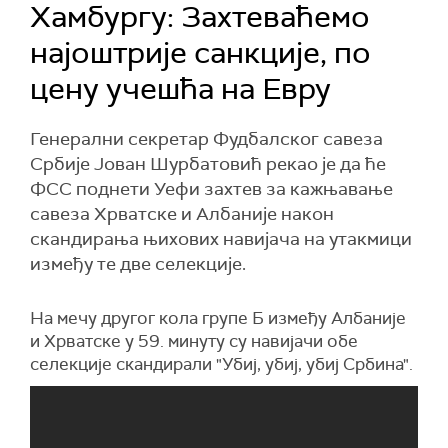
Хамбургу: Захтеваћемо
најоштрије санкције, по
цену учешћа на Евру
Генерални секретар Фудбалског савеза
Србије Јован Шурбатовић рекао је да ће
ФСС поднети Уефи захтев за кажњавање
савеза Хрватске и Албаније након
скандирања њихових навијача на утакмици
између те две селекције.
На мечу другог кола групе Б између Албаније
и Хрватске у 59. минуту су навијачи обе
селекције скандирали "Убиј, убиј, убиј Србина".