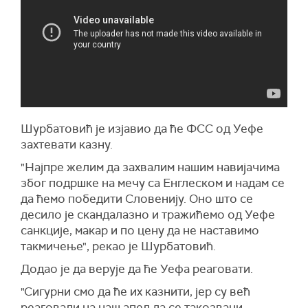
Шурбатовић је изјавио да ће ФСС од Уефе
захтевати казну.
"Најпре желим да захвалим нашим навијачима
због подршке на мечу са Енглеском и надам се
да ћемо победити Словенију. Оно што се
десило је скандалазно и тражићемо од Уефе
санкције, макар и по цену да не наставимо
такмичење", рекао је Шурбатовић.
Додао је да верује да ће Уефа реаговати.
"Сигурни смо да ће их казнити, јер су већ
реаговали на наш апел да се такозвани