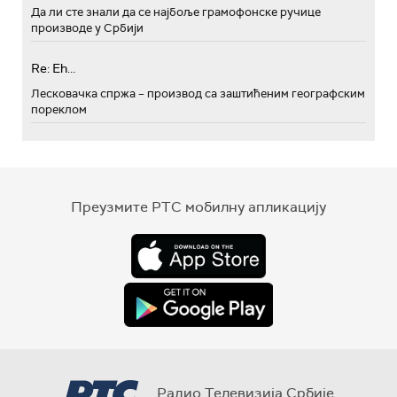
Да ли сте знали да се најбоље грамофонске ручице
производе у Србији
Re: Eh...
Лесковачка спржа – производ са заштићеним географским
пореклом
Преузмите РТС мобилну апликацију
Радио Телевизија Србије