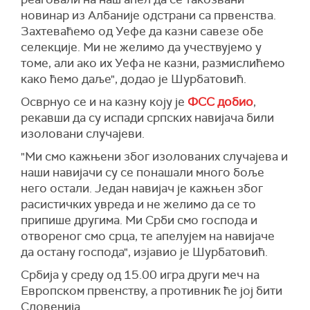
новинар из Албаније одстрани са првенства.
Захтевaћемо од Уефе да казни савезе обе
селекције. Ми не желимо да учествујемо у
томе, али ако их Уефа не казни, размислићемо
како ћемо даље", додао је Шурбатовић.
Осврнуо се и на казну коју је
ФСС добио
,
рекавши да су испади српских навијача били
изоловани случајеви.
"Ми смо кажњени због изолованих случајева и
наши навијачи су се понашали много боље
него остали. Један навијач је кажњен због
расистичких увреда и не желимо да се то
припише другима. Ми Срби смо господа и
отвореног смо срца, те апелујем на навијаче
да остану господа", изјавио је Шурбатовић.
Србија у среду од 15.00 игра други меч на
Европском првенству, а противник ће јој бити
Словенија.