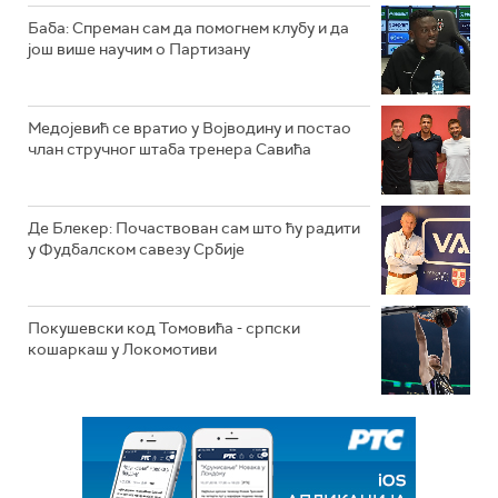
Баба: Спреман сам да помогнем клубу и да
још више научим о Партизану
Медојевић се вратио у Војводину и постао
члан стручног штаба тренера Савића
Де Блекер: Почаствован сам што ћу радити
у Фудбалском савезу Србије
Покушевски код Томовића - српски
кошаркаш у Локомотиви