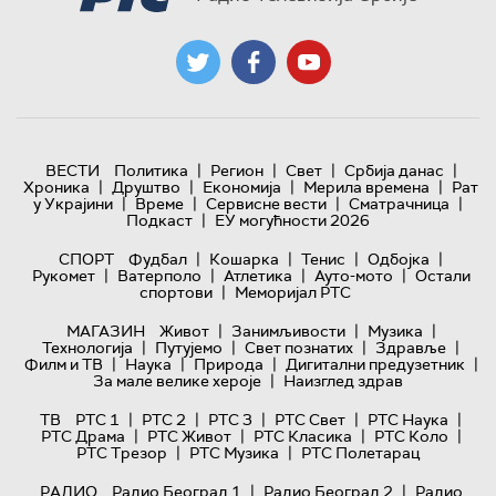
|
|
|
|
ВЕСТИ
Политика
Регион
Свет
Србија данас
|
|
|
|
Хроника
Друштво
Економија
Мерила времена
Рат
|
|
|
|
у Украјини
Време
Сервисне вести
Сматрачница
|
Подкаст
ЕУ могућности 2026
|
|
|
|
СПОРТ
Фудбал
Кошарка
Тенис
Одбојка
|
|
|
|
Рукомет
Ватерполо
Атлетика
Ауто-мото
Остали
|
спортови
Меморијал РТС
|
|
|
МАГАЗИН
Живот
Занимљивости
Музика
|
|
|
|
Технологијa
Путујемо
Свет познатих
Здравље
|
|
|
|
Филм и ТВ
Наука
Природа
Дигитални предузетник
|
За мале велике хероје
Наизглед здрав
|
|
|
|
|
ТВ
РТС 1
РТС 2
РТС 3
РТС Свет
РТС Наука
|
|
|
|
РТС Драма
РТС Живот
РТС Класика
РТС Коло
|
|
РТС Трезор
РТС Музика
РТС Полетарац
|
|
РАДИО
Радио Београд 1
Радио Београд 2
Радио