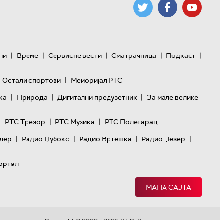
|
|
|
|
|
ни
Време
Сервисне вести
Сматрачница
Подкаст
|
Остали спортови
Меморијал РТС
|
|
|
ка
Природа
Дигитални предузетник
За мале велике
|
|
|
РТС Трезор
РТС Музика
РТС Полетарац
|
|
|
|
лер
Радио Џубокс
Радио Вртешка
Радио Џезер
ортал
МАПА САЈТА