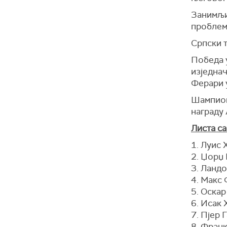
Занимљи
проблем 
Српски т
Победа у
изједна
Ферари 
Шампион
награду 
Листа са
1. Луис 
2. Џорџ 
3. Ландо
4. Макс 
5. Оскар
6. Исак 
7. Пјер 
8. Франк