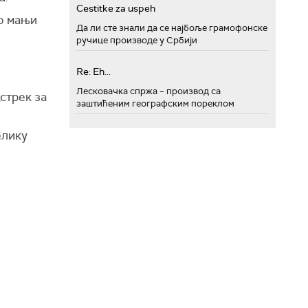
Cestitke za uspeh
ао мањи
Да ли сте знали да се најбоље грамофонске
ручице производе у Србији
Re: Eh...
Лесковачка спржа – производ са
стрек за
заштићеним географским пореклом
елику