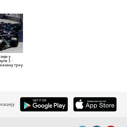
ије у
уле 1 -
казану трку
кацију