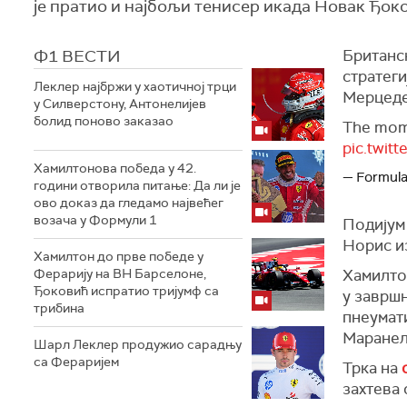
је пратио и најбољи тенисер икада Новак Ђок
Ф1 ВЕСТИ
Британск
стратеги
Леклер најбржи у хаотичној трци
Мерцеде
у Силверстону, Антонелијев
болид поново заказао
The mome
pic.twi
Хамилтонова победа у 42.
— Formula
години отворила питање: Да ли је
ово доказ да гледамо највећег
возача у Формули 1
Подијум 
Норис и
Хамилтон до прве победе у
Ферарију на ВН Барселоне,
Хамилтон
Ђоковић испратио тријумф са
у завршн
трибина
пнеумати
Маранел
Шарл Леклер продужио сарадњу
са Фераријем
Трка на
захтева 