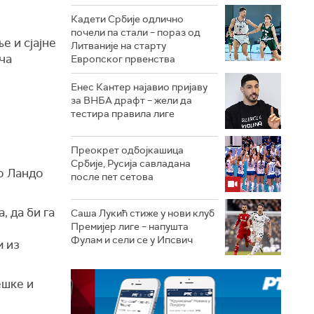
Кадети Србије одлично
почели па стали – пораз од
е и сјајне
Литваније на старту
ача
Европског првенства
Енес Кантер најавио пријаву
за ВНБА драфт – жели да
тестира правила лиге
Преокрет одбојкашица
Србије, Русија савладана
ео Ландо
после пет сетова
, да би га
Саша Лукић стиже у нови клуб
Премијер лиге – напушта
Фулам и сели се у Ипсвич
м из
ешке и