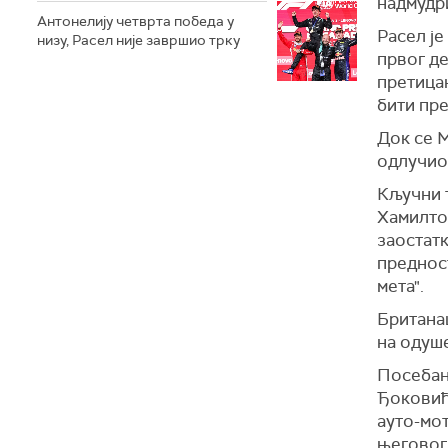
надмудр
Антонелију четврта победа у
Расел је
низу, Расел није завршио трку
првог де
претицањ
бити пре
Док се 
одлучио 
Кључни т
Хамилтон
заостатк
предност
мета".
Британац
на одуше
Посебан
Ђоковића
ауто-мот
његовог