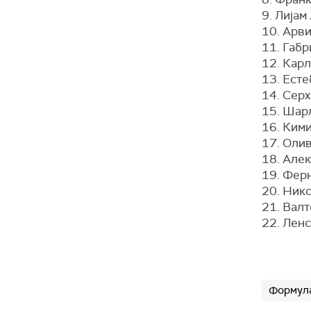
9. Лијам
10. Арви
11. Габр
12. Карл
13. Есте
14. Серх
15. Шарл
16. Кими
17. Олив
18. Алек
19. Ферн
20. Нико
21. Валт
22. Ленс
Формула