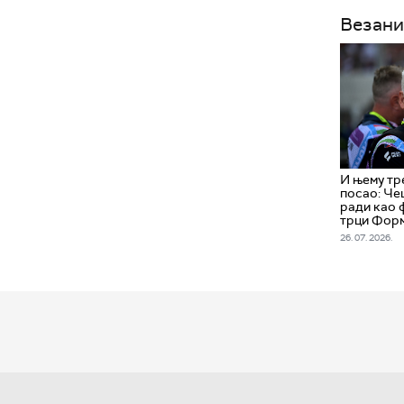
Везани
И њему тр
посао: Че
ради као 
трци Форм
26. 07. 2026.