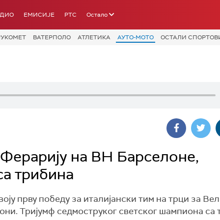
АДИО
ЕМИСИЈЕ
РТС
Остало
РУКОМЕТ
ВАТЕРПОЛО
АТЛЕТИКА
АУТО-МОТО
ОСТАЛИ СПОРТОВ
 Ферарију на ВН Барселоне,
са трибина
воју прву победу за италијански тим на трци за Ве
лони. Тријумф седмоструког светског шампиона са