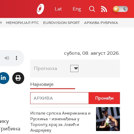
Lat
Eng
И
МЕМОРИЈАЛ РТС
EUROVISION SPORT
АРХИВА РУБРИКА
субота, 08. август 2026.
Прогноза
Најновије
Испале српска Американка и
Рускиња – изненађења у
лику
Торонту, крај за Јовић и
 трибина
Андрејеву