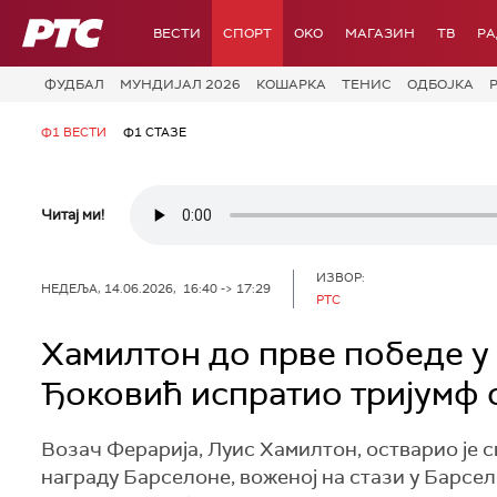
РТС
ВЕСТИ
СПОРТ
OKO
МАГАЗИН
ТВ
Р
ФУДБАЛ
МУНДИЈАЛ 2026
КОШАРКА
ТЕНИС
ОДБОЈКА
Ф1 ВЕСТИ
Ф1 СТАЗЕ
Читај ми!
ИЗВОР:
НЕДЕЉА, 14.06.2026, 16:40 -> 17:29
РТС
Хамилтон до прве победе у
Ђоковић испратио тријумф 
Возач Ферарија, Луис Хамилтон, остварио је с
награду Барселоне, воженој на стази у Барсе