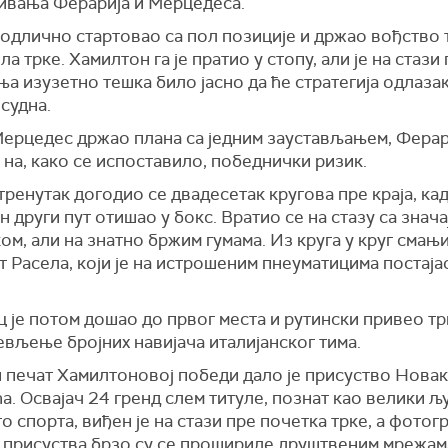
ивања Ферарија и Мерцедеса.
 одлично стартовао са пол позиције и држао вођство
ла трке. Хамилтон га је пратио у стопу, али је на стази 
а изузетно тешка било јасно да ће стратегија одлазак
судна.
Мерцедес држао плана са једним заустављањем, Ферар
на, како се испоставило, победнички ризик.
ренутак догодио се двадесетак кругова пре краја, кад
 други пут отишао у бокс. Вратио се на стазу са знач
ом, али на знатно бржим гумама. Из круга у круг смањи
 Расела, који је на истрошеним пнеуматицима постаја
 је потом дошао до првог места и рутински привео трк
вљење бројних навијача италијанског тима.
 печат Хамилтоновој победи дало је присуство Новак
. Освајач 24 гренд слем титуле, познат као велики 
о спорта, виђен је на стази пре почетка трке, а фотог
 присуства брзо су се прошириле друштвеним мрежам