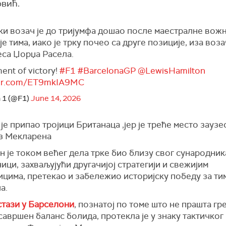
овић.
и возач је до тријумфа дошао после маестралне вожњ
је тима, иако је трку почео са друге позиције, иза воз
са Џорџа Расела.
nt of victory!
#F1
#BarcelonaGP
@LewisHamilton
tter.com/ET9mkIA9MC
 1 (@F1)
June 14, 2026
је припао тројици Британаца ,јер је треће место зауз
з Мекларена
 је током већег дела трке био близу свог сународника
ици, захваљујући другачијој стратегији и свежијим
цима, претекао и забележио историјску победу за ти
а.
стази у Барселони
, познатој по томе што не прашта гр
савршен баланс болида, протекла је у знаку тактичког