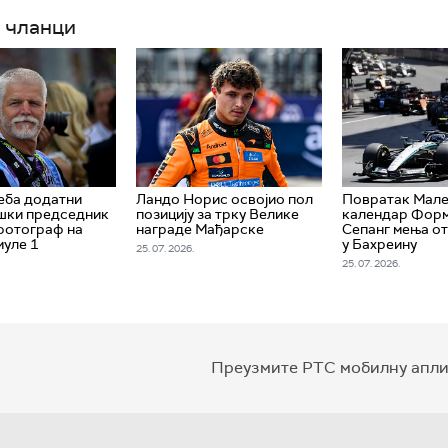
 чланци
еба додатни
Ландо Норис освојио пол
Повратак Малез
шки председник
позицију за трку Велике
календар Форм
фотограф на
награде Мађарске
Сепанг мења от
уле 1
у Бахреину
25. 07. 2026.
25. 07. 2026.
Преузмите РТС мобилну апли