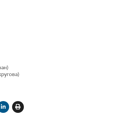
ван)
кругова)