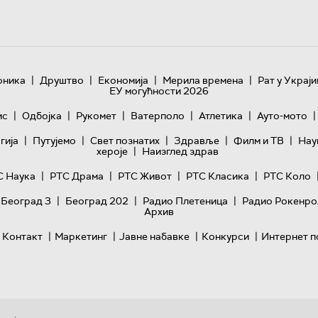
|
|
|
|
оника
Друштво
Економија
Мерила времена
Рат у Украји
ЕУ могућности 2026
|
|
|
|
|
|
ис
Одбојка
Рукомет
Ватерполо
Атлетика
Ауто-мото
|
|
|
|
|
гијa
Путујемо
Свет познатих
Здравље
Филм и ТВ
Нау
|
хероје
Наизглед здрав
|
|
|
|
С Наука
РТС Драма
РТС Живот
РТС Класика
РТС Коло
|
|
|
 Београд 3
Београд 202
Радио Плетеница
Радио Рокенро
Архив
|
|
|
|
Контакт
Маркетинг
Јавне набавке
Конкурси
Интернет п