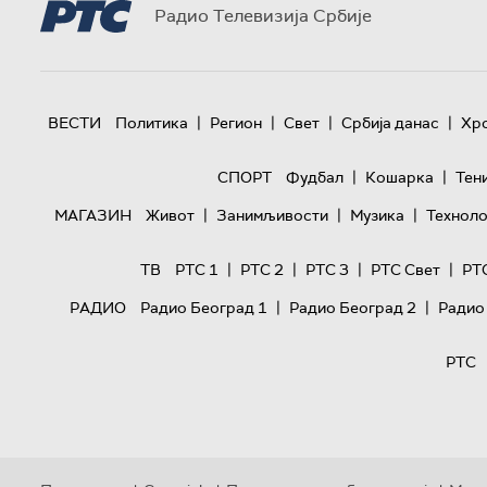
Радио Телевизија Србије
|
|
|
|
ВЕСТИ
Политика
Регион
Свет
Србија данас
Хр
|
|
СПОРТ
Фудбал
Кошарка
Тен
|
|
|
МАГАЗИН
Живот
Занимљивости
Музика
Техноло
|
|
|
|
ТВ
РТС 1
РТС 2
РТС 3
РТС Свет
РТ
|
|
РАДИО
Радио Београд 1
Радио Београд 2
Радио
РТС