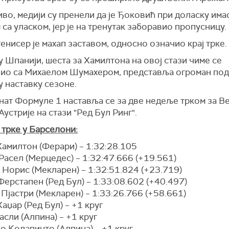
во, медији су пренели да је Ђоковић при доласку им
са уласком, јер је на тренутак заборавио пропусницу.
енисер је махап заставом, односно означио крај трке.
 Шпанији, шеста за Хамилтона на овој стази чиме се
чио са Михаелом Шумахером, представља огроман под
у наставку сезоне.
ат Формуле 1 наставља се за две недеље трком за В
Аустрије на стази "Ред Бул Ринг".
 трке у Барселони:
Хамилтон (Ферари) – 1:32:28.105
Расел (Мерцедес) – 1:32:47.666 (+19.561)
 Норис (Мекларен) – 1:32:51.824 (+23.719)
Ферстапен (Ред Бул) – 1:33:08.602 (+40.497)
 Пјастри (Мекларен) – 1:33:26.766 (+58.661)
Хаџар (Ред Бул) – +1 круг
Гасли (Алпина) – +1 круг
о Колапинто (Алпина) – +1 круг