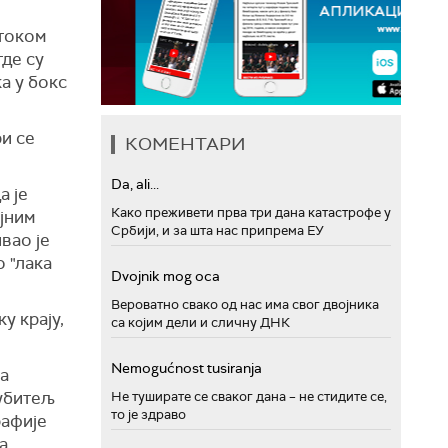
 током
где су
а у бокс
и се
КОМЕНТАРИ
Da, ali...
а је
Како преживети прва три дана катастрофе у
ајним
Србији, и за шта нас припрема ЕУ
вао је
о "лака
Dvojnik mog oca
Вероватно свако од нас има свог двојника
у крају,
са којим дели и сличну ДНК
Nemogućnost tusiranja
а
љубитељ
Не туширате се сваког дана – не стидите се,
то је здраво
рафије
а.