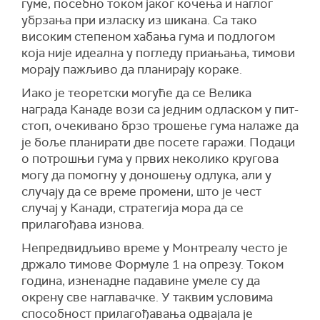
гуме, посебно током јаког кочења и наглог
убрзања при изласку из шикана. Са тако
високим степеном хабања гума и подлогом
која није идеална у погледу приањања, тимови
морају пажљиво да планирају кораке.
Иако је теоретски могуће да се Велика
награда Канаде вози са једним одласком у пит-
стоп, очекивано брзо трошење гума налаже да
је боље планирати две посете гаражи. Подаци
о потрошњи гума у првих неколико кругова
могу да помогну у доношењу одлука, али у
случају да се време промени, што је чест
случај у Канади, стратегија мора да се
прилагођава изнова.
Непредвидљиво време у Монтреалу често је
држало тимове Формуле 1 на опрезу. Током
година, изненадне падавине умеле су да
окрену све наглавачке. У таквим условима
способност прилагођавања одвајала је