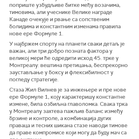
поприште узбудљиве битке међу возачима,
тимовима, али учеснике Велике награде
Канаде очекује и рвање са сопственим
болидима и константним изменама правила
нове ере Формуле 1.
У најбржем спорту на планети сваки детаљ је
важан, али три добро позната фактора у
великој мери ће одредити исход 45. трке у
Монтреалу: вештина претицања, беспрекорно
заустављање у боксу и флексибилност у
погледу стратегије.
Стаза Жил Вилнев је за инжењере и пре нове
ере Формуле 1, коју карактеришу константне
измене, била озбиљна главоломка. Свака трка
у Монтреалу захтева пажљив баланс између
брзине и контроле, а комбинација дугих
праваца и тесних шикана стазе наводи тимове
да праве компромисе који могу да буду мач са