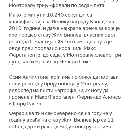
Монтреалу тријумфовали по седам пута.
Иако је минут и 10,240 секунди, са
квалификација за Велику награду Канаде из
2019. године, и даље најкраће време за које је
ико прешао стазу Жил Вилнев, власник овог
рекорда Себастијан Фетел само два пута је
овде први пролазио кроз циљ. Макс
Ферстапен је, до сада, у Монтреалу славио три
пута, као и Бразилац Нелсон Пике.
Осим Хамилтона, који има прилику да постави
нови рекорд у броју победа у Монтреалу,
редослед на листи најтрофејнијих могу да
промене и Макс Ферстапен, Фернандо Алонсо
и Џорџ Расел.
Фераријев тим самоуверено се из године у
годину враћа на стазу Жил Вилнев јер са 11
победа држи рекорд међу конструкторима.