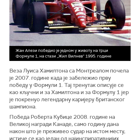
Жан Алези победио је једном у животу на трци
Формуле 1, на стази „Жил Вилнев“ 1995. године
Веза Луиса Хамилтона са Монтреалом почела
је 2007. године када је забележио прву
победу у Формули 1. Тај тренутак описује се
као кључни и за Хамилтона и за Формулу 1 јер
је покренуо легендарну каријеру британског
шампиона.
Победа Роберта Кубице 2008. године на
Великој награди Канаде, само годину дана
након што је преживео судар на истом месту,
истиче се као један од најинспиративнијих