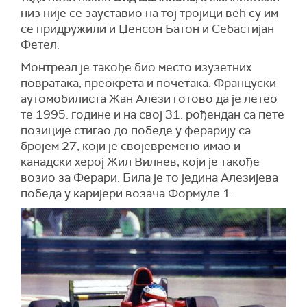
низ није се зауставио на тој тројици већ су им
се придружили и Џенсон Батон и Себастијан
Фетел.
Монтреал је такође био место изузетних
повратака, преокрета и почетака. Француски
аутомобилиста Жан Алези готово да је летео
те 1995. године и на свој 31. рођендан са пете
позиције стигао до победе у ферарију са
бројем 27, који је својевремено имао и
канадски херој Жил Вилнев, који је такође
возио за Ферари. Била је то једина Алезијева
победа у каријери возача Формуле 1.