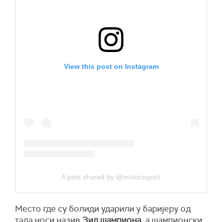
View this post on Instagram
A post shared by @motorssport
Место где су болиди ударили у баријеру од
тада носи назив
Зид шампиона
, а шампионски