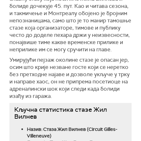
болиде дочекује 45. пут. Као и читава сезона,
и такмичење и Монтреалу обојено је бројним
непознаницама, само што је то манир тамошње
стазе која организаторе, тимове и публику
често до доделе пехара држи у неизвесности,
понајвише тиме какве временске прилике и
неприлике им се могу сручити на главе.
Умирујући пејзаж околине стазе је опасан јер,
осим што крије незване госте који се неретко
без претходне најаве и дозволе укључе у трку
и направе хаос, он не припрема посетиоце на
адреналински шок који следи када болиди
изађу из гаража.
Кључна статистика стазе Жил
Вилнев
Назив: Стаза Жил Вилнев (Circuit Gilles-
Villeneuve)