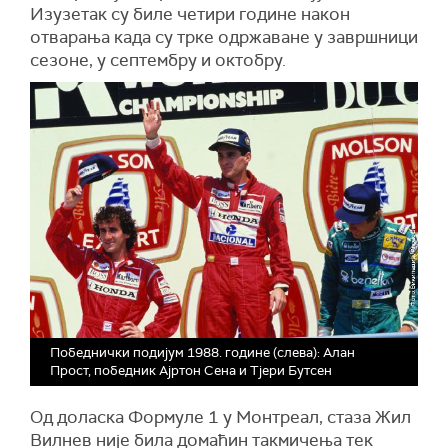
Изузетак су биле четири године након
отварања када су трке одржаване у завршници
сезоне, у септембру и октобру.
Победнички подијум 1988. године (слева): Алан
Прост, победник Ајртон Сена и Тјери Бутсен
Од доласка Формуле 1 у Монтреал, стаза Жил
Вилнев није била домаћин такмичења тек