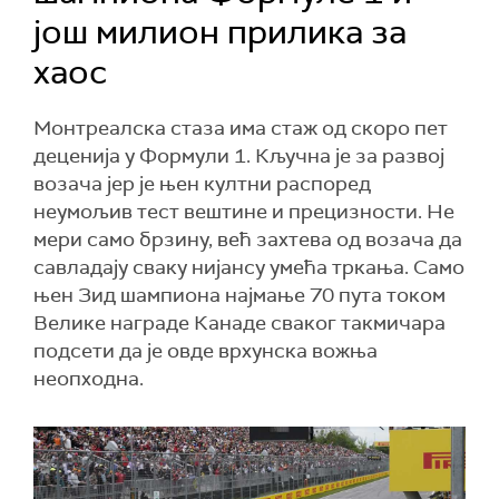
још милион прилика за
хаос
Монтреалска стаза има стаж од скоро пет
деценија у Формули 1. Кључна је за развој
возача јер је њен култни распоред
неумољив тест вештине и прецизности. Не
мери само брзину, већ захтева од возача да
савладају сваку нијансу умећа тркања. Само
њен Зид шампиона најмање 70 пута током
Велике награде Канаде сваког такмичара
подсети да је овде врхунска вожња
неопходна.