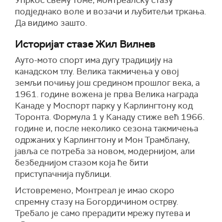
Упркос свему томе, монтреалску стазу
подједнако воле и возачи и љубитељи тркања.
Да видимо зашто.
Историјат стазе Жил Вилнев
Ауто-мото спорт има дугу традицију на
канадском тлу. Велика такмичења у овој
земљи почињу још средином прошлог века, а
1961. године вожена је прва Велика награда
Канаде у Моспорт парку у Карлингтону код
Торонта. Формула 1 у Канаду стиже већ 1966.
године и, после неколико сезона такмичења
одржаних у Карлингтону и Мон Трамблану,
јавља се потреба за новом, модернијом, али
безбеднијом стазом која ће бити
приступачнија публици.
Истовремено, Монтреал је имао скоро
спремну стазу на Богордичином острву.
Требало је само прерадити мрежу путева и