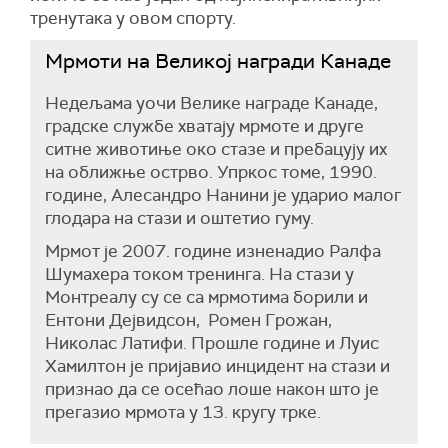
тренутака у овом спорту.
Мрмоти на Великој награди Канаде
Недељама уочи Велике награде Канаде,
градске службе хватају мрмоте и друге
ситне животиње око стазе и пребацују их
на оближње острво. Упркос томе, 1990.
године, Алесандро Нанини је ударио малог
глодара на стази и оштетио гуму.
Мрмот је 2007. године изненадио Ралфа
Шумахера током тренинга. На стази у
Монтреалу су се са мрмотима борили и
Ентони Дејвидсон, Ромен Грожан,
Николас Латифи. Прошле године и Луис
Хамилтон је пријавио инцидент на стази и
признао да се осећао лоше након што је
прегазио мрмота у 13. кругу трке.