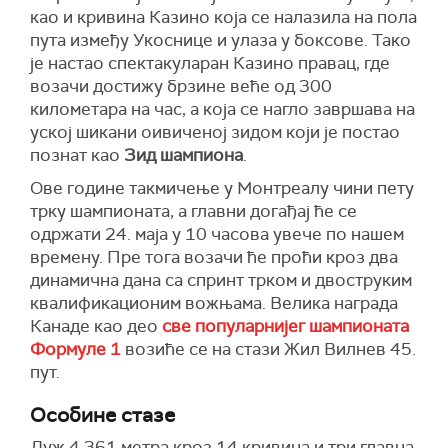
као и кривина Казино која се налазила на пола
пута између Укоснице и улаза у боксове. Тако
је настао спектакуларан Казино правац, где
возачи достижу брзине веће од 300
километара на час, а која се нагло завршава на
уској шикани оивиченој зидом који је постао
познат као
Зид шампиона
.
Ове године такмичење у Монтреалу чини пету
трку шампионата, а главни догађај ће се
одржати 24. маја у 10 часова увече по нашем
времену. Пре тога возачи ће проћи кроз два
динамична дана са спринт трком и двоструким
квалификационим вожњама. Велика награда
Канаде као део
све популарнијег шампионата
Формуле 1
возиће се на стази Жил Вилнев 45.
пут.
Особине стазе
Дуж 4.361 метра кроз 14 кривина и три главна