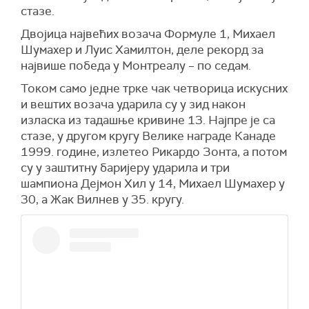
стазе.
Двојица највећих возача Формуле 1, Михаел
Шумахер и Луис Хамилтон, деле рекорд за
највише победа у Монтреалу – по седам.
Током само једне трке чак четворица искусних
и вештих возача ударила су у зид након
изласка из тадашње кривине 13. Најпре је са
стазе, у другом кругу Велике награде Канаде
1999. године, излетео Рикардо Зонта, а потом
су у заштитну баријеру ударила и три
шампиона Дејмон Хил у 14, Михаел Шумахер у
30, а Жак Вилнев у 35. кругу.