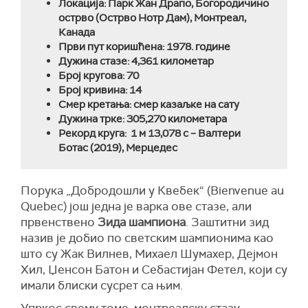
Локација: Парк Жан Драпо, Богородичино
острво (Острво Нотр Дам), Монтреал,
Канада
Први пут коришћена: 1978. године
Дужина стазе: 4,361 километар
Број кругова: 70
Број кривина: 14
Смер кретања: смер казаљке на сату
Дужина трке: 305,270 километара
Рекорд круга: 1 м 13,078 с – Валтери
Ботас (2019), Мерцедес
Порука „Добродошли у Квебек“ (Bienvenue au
Quebec) још једна је варка ове стазе, али
првенствено
Зида шампиона
. Заштитни зид
назив је добио по светским шампионима као
што су Жак Вилнев, Михаел Шумахер, Дејмон
Хил, Џенсон Батон и Себастијан Фетел, који су
имали блиски сусрет са њим.