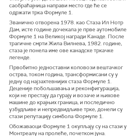
саобраћајница направи место где ће се
одржати трка Формуле 1.
Званично отворена 1978. као Стаза Ил Нотр
Дам, исте године дочекала је прве аутомобиле
Формуле 1 на Великој награди Канаде. После
трагичне смрти Жила Вилневa, 1982. године,
стаза је понела име ове канадске тркачке
легенде.
Првобитно једноставни коловози вештачког
острва, током година, трансформисани су у
једну од најзахтевнијих стаза Формуле 1.
Деценије побољшавања и реконфигурација,
који не престају да гурају и возаче и њихове
машине до крајњих граница, и последично
узбудљиве и непредвидљиве трке, донели су
стази репутацију симбола Формуле 1.
Обожаваоци Формуле 1 окупљају су на стази у
Монтреалу на пролеће, почетком јуна.