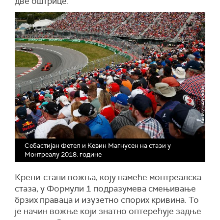
две оштрице.
Себастијан Фетел и Кевин Магнусен на стази у
Монтреалу 2018. године
Крени-стани вожња, коју намеће монтреалска
стаза, у Формули 1 подразумева смењивање
брзих праваца и изузетно спорих кривина. То
је начин вожње који знатно оптерећује задње