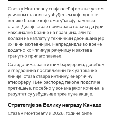
Стаза у Монтреалу спаја осећај вожње уском
уличном стазом са узбуђењем које доносе
велике брзине које омогућавају наменске
стазе. Дизајн стазе приморава возача да јури
максималне брзине на правцима, али то
долази на наплату у техничким деоницама јер
их чини захтевнијим. Непредвидљиво време
додатно компликује рачуницу и захтева
тренутно прилагођавање.
Са зидовима, заштитним баријерама, дрвећем
и гледаоцима постављеним тик уз тркачке
линије, стаза ствара интимну, енергичну
атмосферу. Њен распоред такође подстиче
претицање, посебно у зонама јаког кочења, а
резултат су узбудљиве трке пуне акције.
Стратегије за Велику награду Канаде
Стаза у Монтреалу и 2026. године биће