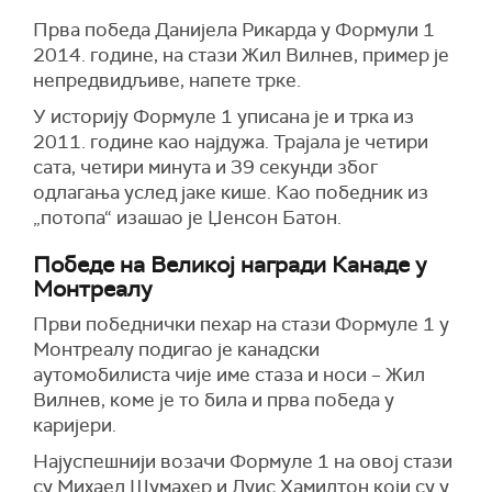
Прва победа Данијела Рикарда у Формули 1
2014. године, на стази Жил Вилнев, пример је
непредвидљиве, напете трке.
У историју Формуле 1 уписана је и трка из
2011. године као најдужа. Трајала је четири
сата, четири минута и 39 секунди због
одлагања услед јаке кише. Као победник из
„потопа“ изашао је Џенсон Батон.
Победе на Великој награди Канаде у
Монтреалу
Први победнички пехар на стази Формуле 1 у
Монтреалу подигао је канадски
аутомобилиста чије име стаза и носи – Жил
Вилнев, коме је то била и прва победа у
каријери.
Најуспешнији возачи Формуле 1 на овој стази
су Михаел Шумахер и Луис Хамилтон који су у