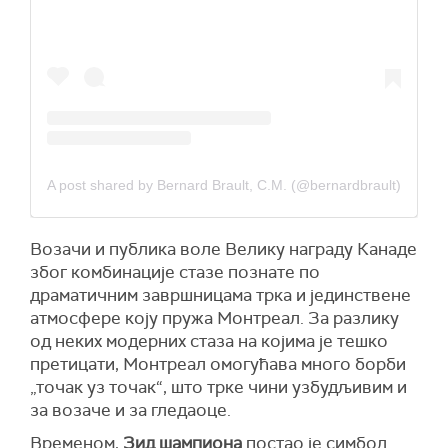
A post shared by Bernard Brault, C.M. (@bernardbrault)
Возачи и публика воле Велику награду Канаде
због комбинације стазе познате по
драматичним завршницама трка и јединствене
атмосфере коју пружа Монтреал. За разлику
од неких модерних стаза на којима је тешко
претицати, Монтреал омогућава много борби
„точак уз точак“, што трке чини узбудљивим и
за возаче и за гледаоце.
Временом,
Зид шампиона
постао је симбол