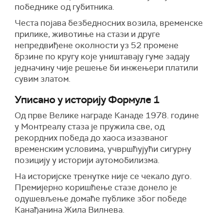
победнике од губитника.
Честа појава безбедносних возила, временске
прилике, животиње на стази и друге
непредвиђене околности уз 52 промене
брзине по кругу које уништавају гуме задају
једначину чије решење би инжењери платили
сувим златом.
Уписано у историју Формуле 1
Од прве Велике награде Канаде 1978. године
у Монтреалу стаза је пружила све, од
рекордних победа до хаоса изазваног
временским условима, учвршћујући сигурну
позицију у историји аутомобилизма.
На историјске тренутке није се чекало дуго.
Премијерно коришћење стазе донело је
одушевљење домаће публике због победе
Канађанина Жила Вилнева.