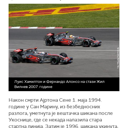
Луис Хамилтон и Фернандо Алонсо на стази Жил
Вилнев 2007. године
Након смрти Ајртона Сене 1. маја 1994.
године у Сан Марину, из безбедносних
разлога, уметнута је вештачка шикана после
Укоснице, где се некада налазила стара
стартна линија. Затим је 1996. шикана укинута,