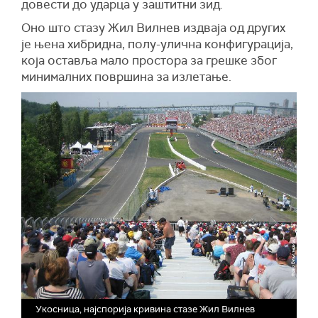
довести до ударца у заштитни зид.
Оно што стазу Жил Вилнев издваја од других
је њена хибридна, полу-улична конфигурација,
која оставља мало простора за грешке због
минималних површина за излетање.
Укосница, најспорија кривина стазе Жил Вилнев