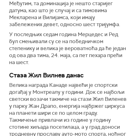
Међутим, та доминација је нешто старијег
датума, као што је случај и са тимовима
Мекларена и Вилијамса, који имају
забележених девет, односно шест тријумфа.
У последњих седам година Мерцедес и Ред
бул смењивали су се на победничком
степенику и велика је вероватноћа да ће један
од ова два тима, 24. маја, са пет пехара прећи
на шест.
Стаза Жил Вилнев данас
Велика награда Канаде највећи је спортски
догађај у Монтреалу у години. Док се најбољи
светски возачи такмиче на стази Жил Виленев
у парку Жан Драпо, енергија најбржег циркуса
на планети шири се по целом граду.
Такмичење привлачи из године у годину
стотине хиљада посетилаца, а у град доноси
тродневну прославу ауто-мото спорта, ноћног