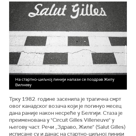
На стартно-циљној линији налази се поздрав Жилу
Вилневу
Трку 1982. године засенила је трагична смрт
овог канадског возача који је погинуо месец
дана раније након несреће у Белгији. Стаза је
преименована у "Circuit Gilles Villeneuve" у
његову част. Речи „Здраво, Жиле“ (Salut Gilles)
исписане су и данас на стартно-циљној линији