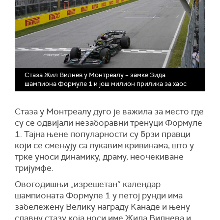
Стаза Жил Вилнев у Монтреалу – замке Зида
шампиона Формуле 1 и још милион прилика за хаос
Стаза у Монтреалу дуго је важила за место где
су се одвијали незаборавни тренуци Формуле
1. Тајна њене популарности су брзи правци
који се смењују са лукавим кривинама, што у
трке уноси динамику, драму, неочекиване
тријумфе.
Овогодишњи „изрешетан“ календар
шампионата Формуле 1 у петој рунди има
забележену Велику награду Канаде и њену
славну стазу која носи име Жила Вилнева и