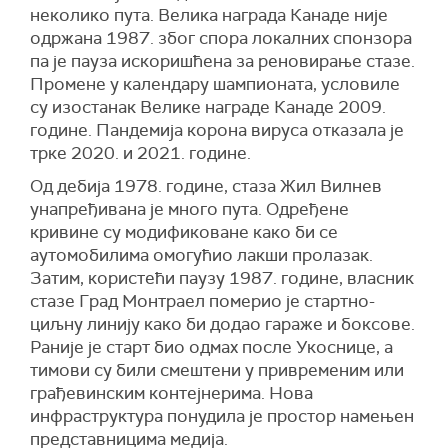
неколико пута. Велика награда Канаде није
одржана 1987. због спора локалних спонзора
па је пауза искоришћена за реновирање стазе.
Промене у календару шампионата, условиле
су изостанак Велике награде Канаде 2009.
године. Пандемија корона вируса отказала је
трке 2020. и 2021. године.
Од дебија 1978. године, стаза Жил Вилнев
унапређивана је много пута. Одређене
кривине су модификоване како би се
аутомобилима омогућио лакши пролазак.
Затим, користећи паузу 1987. године, власник
стазе Град Монтраел померио је стартно-
циљну линију како би додао гараже и боксове.
Раније је старт био одмах после Укоснице, а
тимови су били смештени у привременим или
грађевинским контејнерима. Нова
инфраструктура понудила је простор намењен
представницима медија.