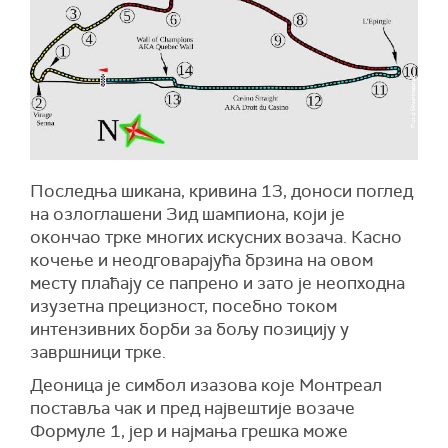
Последња шикана, кривина 13, доноси поглед
на озлоглашени Зид шампиона, који је
окончао трке многих искусних возача. Касно
кочење и неодговарајућа брзина на овом
месту плаћају се папрено и зато је неопходна
изузетна прецизност, посебно током
интензивних борби за бољу позицију у
завршници трке.
Деоница је симбол изазова које Монтреал
поставља чак и пред највештије возаче
Формуле 1, јер и најмања грешка може