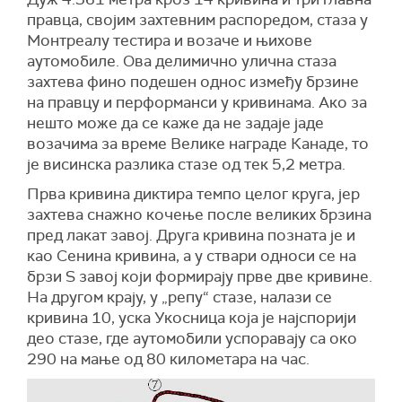
правца, својим захтевним распоредом, стаза у
Монтреалу тестира и возаче и њихове
аутомобиле. Ова делимично улична стаза
захтева фино подешен однос између брзине
на правцу и перформанси у кривинама. Ако за
нешто може да се каже да не задаје јаде
возачима за време Велике награде Канаде, то
је висинска разлика стазе од тек 5,2 метра.
Прва кривина диктира темпо целог круга, јер
захтева снажно кочење после великих брзина
пред лакат завој. Друга кривина позната је и
као Сенина кривина, а у ствари односи се на
брзи S завој који формирају прве две кривине.
На другом крају, у „репу“ стазе, налази се
кривина 10, уска Укосница која је најспорији
део стазе, где аутомобили успоравају са око
290 на мање од 80 километара на час.