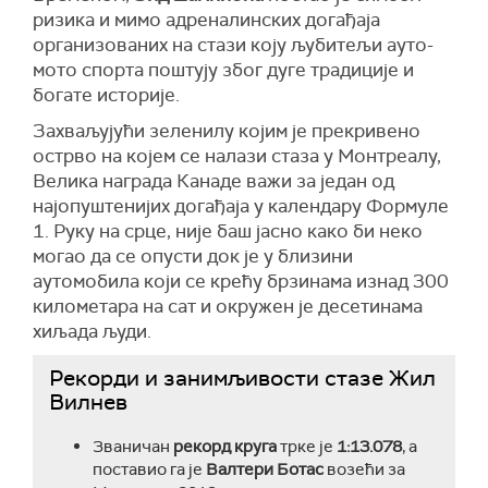
ризика и мимо адреналинских догађаја
организованих на стази коју љубитељи ауто-
мото спорта поштују због дуге традиције и
богате историје.
Захваљујући зеленилу којим је прекривено
острво на којем се налази стаза у Монтреалу,
Велика награда Канаде важи за један од
најопуштенијих догађаја у календару Формуле
1. Руку на срце, није баш јасно како би неко
могао да се опусти док је у близини
аутомобила који се крећу брзинама изнад 300
километара на сат и окружен је десетинама
хиљада људи.
Рекорди и занимљивости стазе Жил
Вилнев
Званичан
рекорд круга
трке је
1:13.078
, а
поставио га је
Валтери Ботас
возећи за