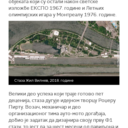
објеката који су остали након светске
изложбе ЕКСПО 1967. године и Летњих
олимпијских игара у Монтреалу 1976. године.
Стаза Жил Вилнев, 2018. године
Велики део успеха који траје готово пет
деценија, стаза дугује идејном творцу Роџеру
Пирту. Возач, механичар и део
организационог тима ауто-мото догађаја,
добио је задатак да дизајнира своју прву Ф1
стазу, то јест да за шест месеци од павиљона и