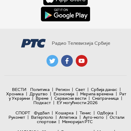
Радио Телевизија Србије
|
|
|
|
ВЕСТИ
Политика
Регион
Свет
Србија данас
|
|
|
|
Хроника
Друштво
Економија
Мерила времена
Рат
|
|
|
|
у Украјини
Време
Сервисне вести
Сматрачница
|
Подкаст
ЕУ могућности 2026
|
|
|
|
СПОРТ
Фудбал
Кошарка
Тенис
Одбојка
|
|
|
|
Рукомет
Ватерполо
Атлетика
Ауто-мото
Остали
|
спортови
Меморијал РТС