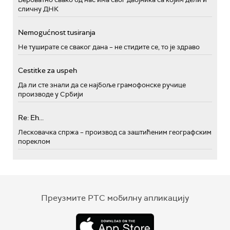
сличну ДНК
Nemogućnost tusiranja
Не туширате се сваког дана – не стидите се, то је здраво
Cestitke za uspeh
Да ли сте знали да се најбоље грамофонске ручице
производе у Србији
Re: Eh...
Лесковачка спржа – производ са заштићеним географским
пореклом
Преузмите РТС мобилну апликацију