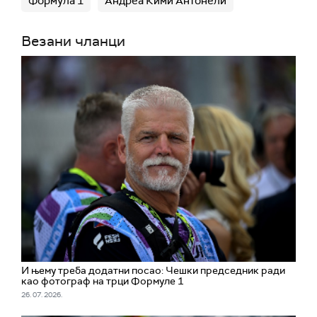
Формула 1
Андреа Кими Антонели
Везани чланци
И њему треба додатни посао: Чешки председник ради
као фотограф на трци Формуле 1
26. 07. 2026.