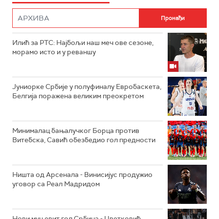
Илић за РТС: Најбољи наш меч ове сезоне,
морамо исто и у реваншу
Јуниорке Србије у полуфиналу Евробаскета,
Белгија поражена великим преокретом
Минималац бањалучког Борца против
Витебска, Савић обезбедио гол предности
Ништа од Арсенала - Винисијус продужио
уговор са Реал Мадридом
Нови муњевит гол Србина - Цветковић