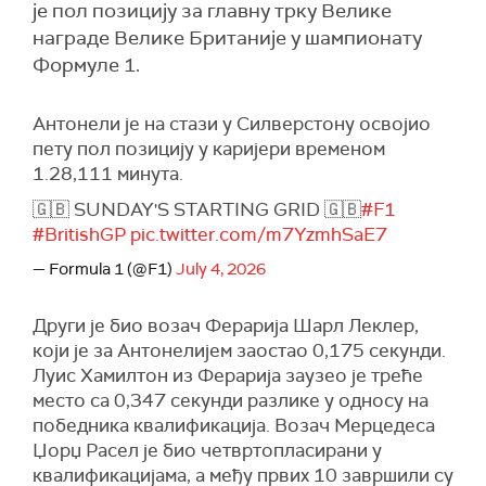
је пол позицију за главну трку Велике
награде Велике Британије у шампионату
Формуле 1.
Антонели је на стази у Силверстону освојио
пету пол позицију у каријери временом
1.28,111 минута.
🇬🇧 SUNDAY'S STARTING GRID 🇬🇧
#F1
#BritishGP
pic.twitter.com/m7YzmhSaE7
— Formula 1 (@F1)
July 4, 2026
Други је био возач Ферарија Шарл Леклер,
који је за Антонелијем заостао 0,175 секунди.
Луис Хамилтон из Ферарија заузео је треће
место са 0,347 секунди разлике у односу на
победника квалификација. Возач Мерцедеса
Џорџ Расел је био четвртопласирани у
квалификацијама, а међу првих 10 завршили су