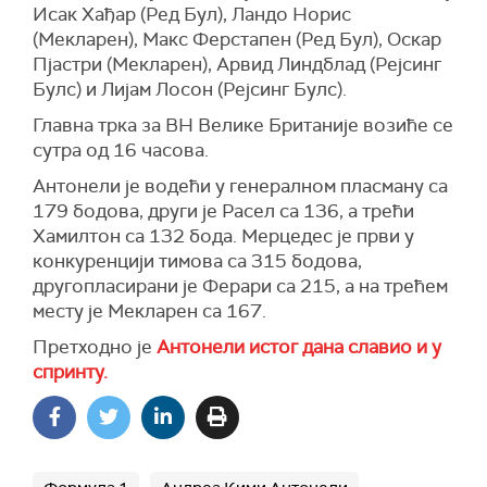
Исак Хађар (Ред Бул), Ландо Норис
(Мекларен), Макс Ферстапен (Ред Бул), Оскар
Пјастри (Мекларен), Арвид Линдблад (Рејсинг
Булс) и Лијам Лосон (Рејсинг Булс).
Главна трка за ВН Велике Британије возиће се
сутра од 16 часова.
Антонели је водећи у генералном пласману са
179 бодова, други је Расел са 136, а трећи
Хамилтон са 132 бода. Мерцедес је први у
конкуренцији тимова са 315 бодова,
другопласирани је Ферари са 215, а на трећем
месту је Мекларен са 167.
Претходно је
Антонели истог дана славио и у
спринту.