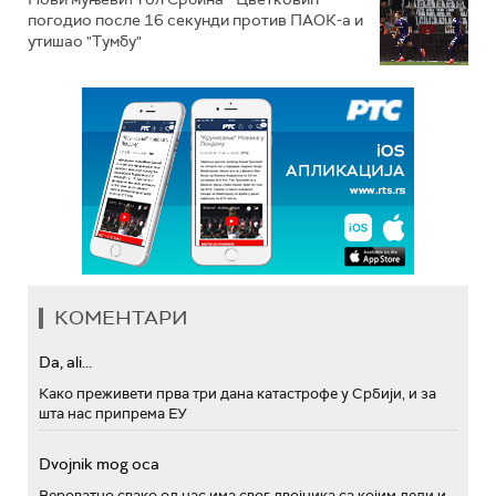
погодио после 16 секунди против ПАОК-а и
утишао "Тумбу"
КОМЕНТАРИ
Da, ali...
Како преживети прва три дана катастрофе у Србији, и за
шта нас припрема ЕУ
Dvojnik mog oca
Вероватно свако од нас има свог двојника са којим дели и