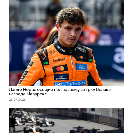
Ландо Норис освојио пол позицију за трку Велике
награде Мађарске
25. 07. 2026.