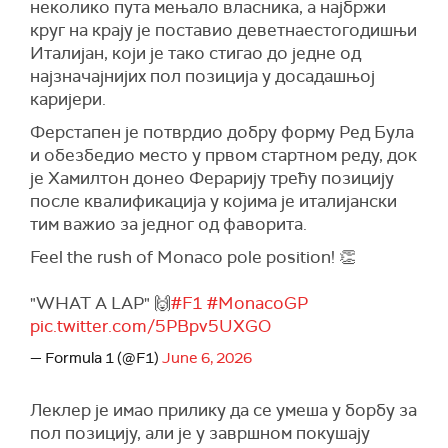
неколико пута мењало власника, а најбржи
круг на крају је поставио деветнаестогодишњи
Италијан, који је тако стигао до једне од
најзначајнијих пол позиција у досадашњој
каријери.
Ферстапен је потврдио добру форму Ред Була
и обезбедио место у првом стартном реду, док
је Хамилтон донео Ферарију трећу позицију
после квалификација у којима је италијански
тим важио за једног од фаворита.
Feel the rush of Monaco pole position! 👏
"WHAT A LAP" 🙌
#F1
#MonacoGP
pic.twitter.com/5PBpv5UXGO
— Formula 1 (@F1)
June 6, 2026
Леклер је имао прилику да се умеша у борбу за
пол позицију, али је у завршном покушају