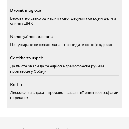
Dvojnik mog oca
Вероватно свако од нас има свог двојника са којим дели и
сличну ДНК
Nemogućnost tusiranja
Не туширате се сваког дана – не стидите се, то је здраво
Cestitke za uspeh
Да ли сте знали да се најбоље грамофонске ручице
производе у Србији
Re: Eh...
Лесковачка спржа – производ са заштићеним географским
пореклом