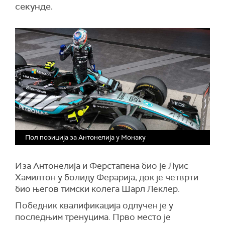
секунде.
Пол позиција за Антонелија у Монаку
Иза Антонелија и Ферстапена био је Луис
Хамилтон у болиду Ферарија, док је четврти
био његов тимски колега Шарл Леклер.
Победник квалификација одлучен је у
последњим тренуцима. Прво место је