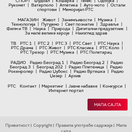
|
|
|
|
СПОРТ
Фудбал
Кошарка
Тенис
Одбојка
|
|
|
|
Рукомет
Ватерполо
Атлетика
Ауто-мото
Остали
|
спортови
Меморијал РТС
|
|
|
МАГАЗИН
Живот
Занимљивости
Музика
|
|
|
|
Технологијa
Путујемо
Свет познатих
Здравље
|
|
|
|
Филм и ТВ
Наука
Природа
Дигитални предузетник
|
За мале велике хероје
Наизглед здрав
|
|
|
|
|
ТВ
РТС 1
РТС 2
РТС 3
РТС Свет
РТС Наука
|
|
|
|
РТС Драма
РТС Живот
РТС Класика
РТС Коло
|
|
РТС Трезор
РТС Музика
РТС Полетарац
|
|
РАДИО
Радио Београд 1
Радио Београд 2
Радио
|
|
|
Београд 3
Београд 202
Радио Плетеница
Радио
|
|
|
Рокенролер
Радио Џубокс
Радио Вртешка
Радио
|
Џезер
Архив
|
|
|
|
РТС
Контакт
Маркетинг
Јавне набавке
Конкурси
Интернет портал
МАПА САЈТА
Приватност
Copyright
Правила употребе садржаја
Мапа
|
|
|
сајта