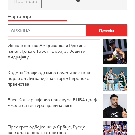
Прогноза
Најновије
Испале српска Американка и Рускиња –
изненађења у Торонту, крај за Јовић и
Андрејеву
Кадети Србије одлично почели па стали –
пораз од Литваније на старту Европског
првенства
Енес Кантер најавио пријаву за ВНБА драфт
– жели да тестира правила лиге
Преокрет одбојкашица Србије, Русија
савладана после пет сетова