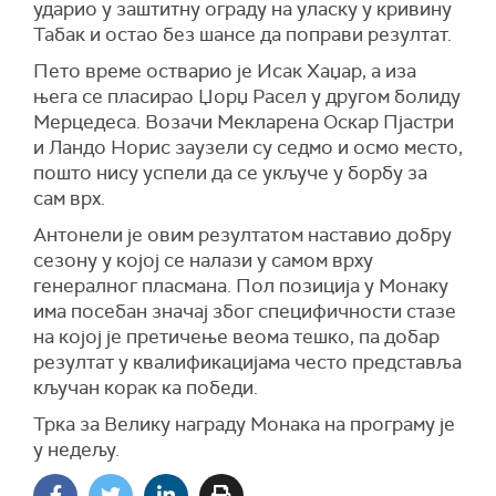
ударио у заштитну ограду на уласку у кривину
Табак и остао без шансе да поправи резултат.
Пето време остварио је Исак Хаџар, а иза
њега се пласирао Џорџ Расел у другом болиду
Мерцедеса. Возачи Мекларена Оскар Пјастри
и Ландо Норис заузели су седмо и осмо место,
пошто нису успели да се укључе у борбу за
сам врх.
Антонели је овим резултатом наставио добру
сезону у којој се налази у самом врху
генералног пласмана. Пол позиција у Монаку
има посебан значај због специфичности стазе
на којој је претичење веома тешко, па добар
резултат у квалификацијама често представља
кључан корак ка победи.
Трка за Велику награду Монака на програму је
у недељу.