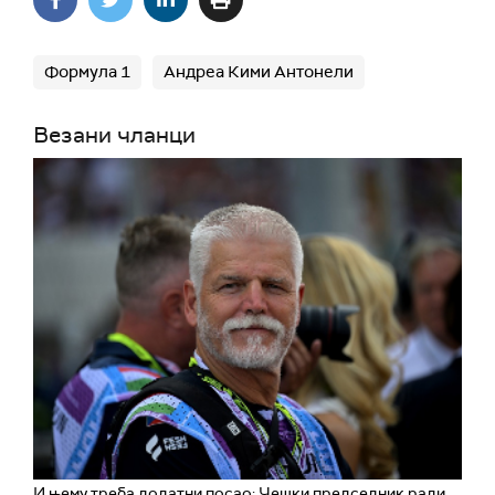
Формула 1
Андреа Кими Антонели
Везани чланци
И њему треба додатни посао: Чешки председник ради