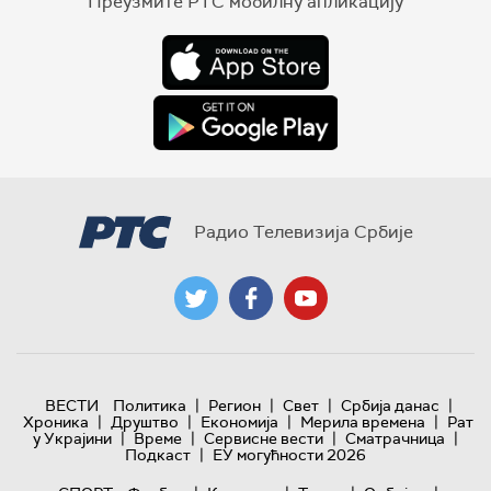
Преузмите РТС мобилну апликацију
Радио Телевизија Србије
|
|
|
|
ВЕСТИ
Политика
Регион
Свет
Србија данас
|
|
|
|
Хроника
Друштво
Економија
Мерила времена
Рат
|
|
|
|
у Украјини
Време
Сервисне вести
Сматрачница
|
Подкаст
ЕУ могућности 2026