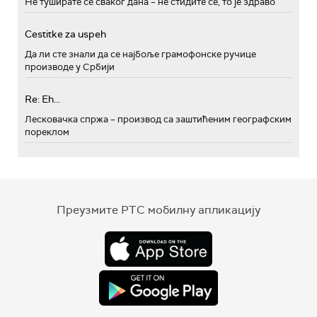
Не туширате се сваког дана – не стидите се, то је здраво
Cestitke za uspeh
Да ли сте знали да се најбоље грамофонске ручице
производе у Србији
Re: Eh...
Лесковачка спржа – производ са заштићеним географским
пореклом
Преузмите РТС мобилну апликацију