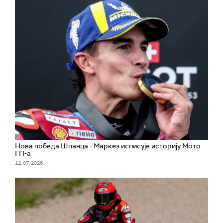
Нова победа Шпанца - Маркез исписује историју Мото
ГП-а
12. 07. 2026.