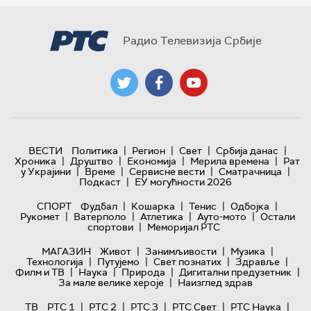
Радио Телевизија Србије
|
|
|
|
ВЕСТИ
Политика
Регион
Свет
Србија данас
|
|
|
|
Хроника
Друштво
Економија
Мерила времена
Рат
|
|
|
|
у Украјини
Време
Сервисне вести
Сматрачница
|
Подкаст
ЕУ могућности 2026
|
|
|
|
СПОРТ
Фудбал
Кошарка
Тенис
Одбојка
|
|
|
|
Рукомет
Ватерполо
Атлетика
Ауто-мото
Остали
|
спортови
Меморијал РТС
|
|
|
МАГАЗИН
Живот
Занимљивости
Музика
|
|
|
|
Технологијa
Путујемо
Свет познатих
Здравље
|
|
|
|
Филм и ТВ
Наука
Природа
Дигитални предузетник
|
За мале велике хероје
Наизглед здрав
|
|
|
|
|
ТВ
РТС 1
РТС 2
РТС 3
РТС Свет
РТС Наука