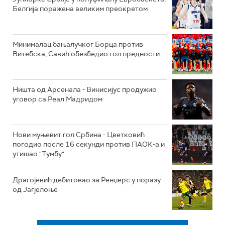
Белгија поражена великим преокретом
Минималац бањалучког Борца против
Витебска, Савић обезбедио гол предности
Ништа од Арсенала - Винисијус продужио
уговор са Реал Мадридом
Нови муњевит гол Србина - Цветковић
погодио после 16 секунди против ПАОК-а и
утишао "Тумбу"
Драгојевић дебитовао за Ренџерс у поразу
од Јагјелоње