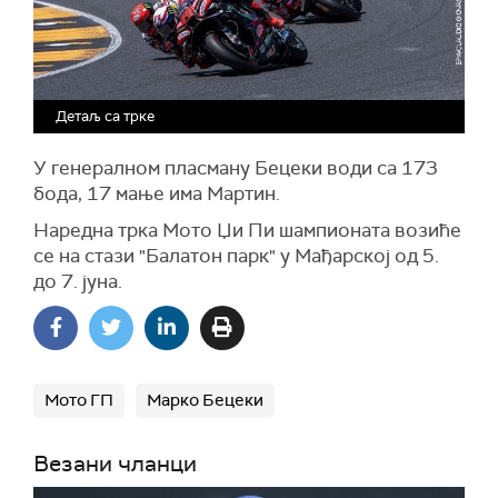
Детаљ са трке
У генералном пласману Бецеки води са 173
бода, 17 мање има Мартин.
Наредна трка Мото Џи Пи шампионата возиће
се на стази "Балатон парк" у Мађарској од 5.
до 7. јуна.
Мото ГП
Марко Бецеки
Везани чланци