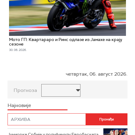
Мото ГП: Квартараро и Ринс одлазе из Јамахе на крају
сезоне
30. 06. 2026.
четвртак, 06. август 2026.
Прогноза
Најновије
Јуниорке Србије у полуфиналу Евробаскета,