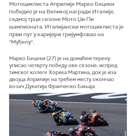
Мотоциклиста Априлије Марко Бецеки
победио је на Великој награди Италије,
седмој трци сезоне Мото Џи Пи
шампионата. Италијански мотоциклиста је
први пут у каријери тријумфовао на
"Муђелу".
Марко Бецеки (27) је на домаћем терену
уписао четврту победу ове сезоне, испред
тимског колеге Хорхеа Мартина, док је иза
двојца Априлије на трећем месту окончао
возач Дукатија Франческо Бањаја.