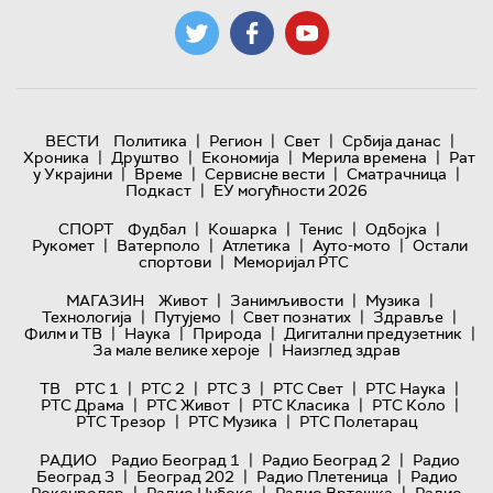
|
|
|
|
ВЕСТИ
Политика
Регион
Свет
Србија данас
|
|
|
|
Хроника
Друштво
Економија
Мерила времена
Рат
|
|
|
|
у Украјини
Време
Сервисне вести
Сматрачница
|
Подкаст
ЕУ могућности 2026
|
|
|
|
СПОРТ
Фудбал
Кошарка
Тенис
Одбојка
|
|
|
|
Рукомет
Ватерполо
Атлетика
Ауто-мото
Остали
|
спортови
Меморијал РТС
|
|
|
МАГАЗИН
Живот
Занимљивости
Музика
|
|
|
|
Технологијa
Путујемо
Свет познатих
Здравље
|
|
|
|
Филм и ТВ
Наука
Природа
Дигитални предузетник
|
За мале велике хероје
Наизглед здрав
|
|
|
|
|
ТВ
РТС 1
РТС 2
РТС 3
РТС Свет
РТС Наука
|
|
|
|
РТС Драма
РТС Живот
РТС Класика
РТС Коло
|
|
РТС Трезор
РТС Музика
РТС Полетарац
|
|
РАДИО
Радио Београд 1
Радио Београд 2
Радио
|
|
|
Београд 3
Београд 202
Радио Плетеница
Радио