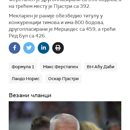
на трећем месту је Пјастри са 392.
Мекларен је раније обезбедио титулу у
конкуренцији тимова и има 800 бодова,
другопласирани је Мерцедес са 459, а трећи
Ред Бул са 426.
Формула 1
Макс Ферстапен
ВН Абу Даби
Ландо Норис
Оскар Пјастри
Везани чланци