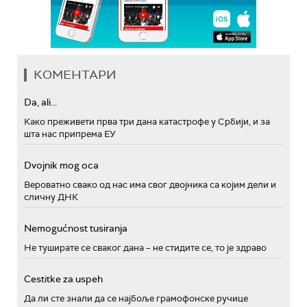
КОМЕНТАРИ
Da, ali...
Како преживети прва три дана катастрофе у Србији, и за
шта нас припрема ЕУ
Dvojnik mog oca
Вероватно свако од нас има свог двојника са којим дели и
сличну ДНК
Nemogućnost tusiranja
Не туширате се сваког дана – не стидите се, то је здраво
Cestitke za uspeh
Да ли сте знали да се најбоље грамофонске ручице