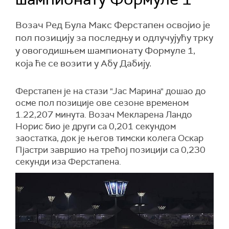
Возач Ред Була Макс Ферстапен освојио је
пол позицију за последњу и одлучујућу трку
у овогодишњем шампионату Формуле 1,
која ће се возити у Абу Дабију.
Ферстапен је на стази "Јас Марина" дошао до
осме пол позиције ове сезоне временом
1.22,207 минута. Возач Мекларена Ландо
Норис био је други са 0,201 секундом
заостатка, док је његов тимски колега Оскар
Пјастри завршио на трећој позицији са 0,230
секунди иза Ферстапена.