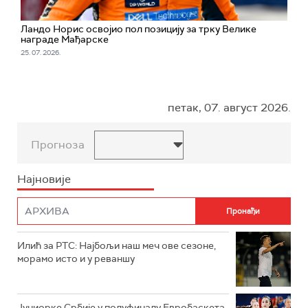
Ландо Норис освојио пол позицију за трку Велике
награде Мађарске
25. 07. 2026.
петак, 07. август 2026.
Прогноза
Најновије
Илић за РТС: Најбољи наш меч ове сезоне,
морамо исто и у реваншу
Јуниорке Србије у полуфиналу Евробаскета,