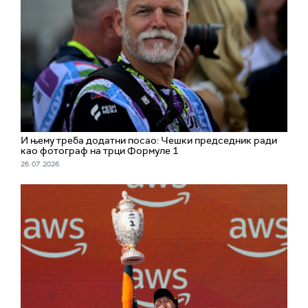
И њему треба додатни посао: Чешки председник ради
као фотограф на трци Формуле 1
26. 07. 2026.