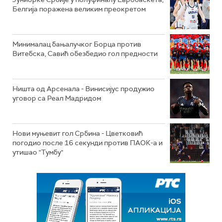
Белгија поражена великим преокретом
Минималац бањалучког Борца против
Витебска, Савић обезбедио гол предности
Ништа од Арсенала - Винисијус продужио
уговор са Реал Мадридом
Нови муњевит гол Србина - Цветковић
погодио после 16 секунди против ПАОК-а и
утишао "Тумбу"