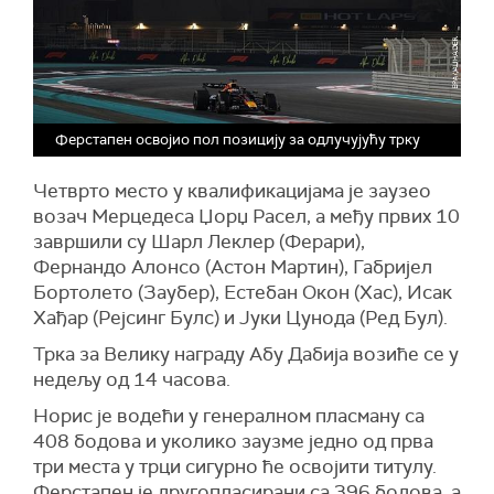
Ферстапен освојио пол позицију за одлучујућу трку
Четврто место у квалификацијама је заузео
возач Мерцедеса Џорџ Расел, а међу првих 10
завршили су Шарл Леклер (Ферари),
Фернандо Алонсо (Астон Мартин), Габријел
Бортолето (Заубер), Естебан Окон (Хас), Исак
Хађар (Рејсинг Булс) и Јуки Цунода (Ред Бул).
Трка за Велику награду Абу Дабија возиће се у
недељу од 14 часова.
Норис је водећи у генералном пласману са
408 бодова и уколико заузме једно од прва
три места у трци сигурно ће освојити титулу.
Ферстапен је другопласирани са 396 бодова, а