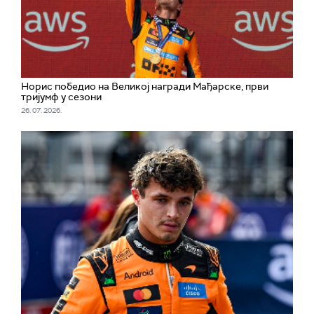
Норис победио на Великој награди Мађарске, први
тријумф у сезони
26. 07. 2026.