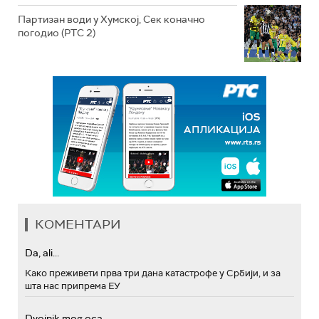
Партизан води у Хумској, Сек коначно
погодио (РТС 2)
КОМЕНТАРИ
Da, ali...
Како преживети прва три дана катастрофе у Србији, и за
шта нас припрема ЕУ
Dvojnik mog oca