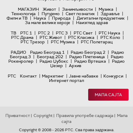
|
|
|
МАГАЗИН
Живот
Занимљивости
Музика
|
|
|
|
Технологијa
Путујемо
Свет познатих
Здравље
|
|
|
|
Филм и ТВ
Наука
Природа
Дигитални предузетник
|
За мале велике хероје
Наизглед здрав
|
|
|
|
|
ТВ
РТС 1
РТС 2
РТС 3
РТС Свет
РТС Наука
|
|
|
|
РТС Драма
РТС Живот
РТС Класика
РТС Коло
|
|
РТС Трезор
РТС Музика
РТС Полетарац
|
|
РАДИО
Радио Београд 1
Радио Београд 2
Радио
|
|
|
Београд 3
Београд 202
Радио Плетеница
Радио
|
|
|
Рокенролер
Радио Џубокс
Радио Вртешка
Радио
|
Џезер
Архив
|
|
|
|
РТС
Контакт
Маркетинг
Јавне набавке
Конкурси
Интернет портал
МАПА САЈТА
Приватност
Copyright
Правила употребе садржаја
Мапа
|
|
|
сајта
Copyright © 2008 - 2026 РТС. Сва права задржана.