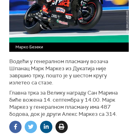
Марко Безеки
Водећи у генералном пласману возача
Шпанац Марк Маркез из Дукатија није
завршио трку, пошто је у шестом кругу
излетео са стазе.
Главна трка за Велику награду Сан Марина
биће вожена 14. септембра у 14.00. Марк
Маркез у генералном пласману има 487
бодова, док је други Алекс Маркез са 314.