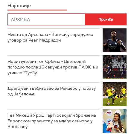
Најновије
Ништа од Арсенала - Винисијус продужио
уговор са Реал Мадридом
Нови муњевит гол Србина - Цветковић
погодио после 16 секунди против ПАОК-а и
утишао "Тумбу"
Драгојевић дебитовао за Ренџерс у поразу
од Јагјелоње
Теа Микец и Урош Гајић освојили бронзе на
Европском првенству за млађе сениоре у
Вроцлаву