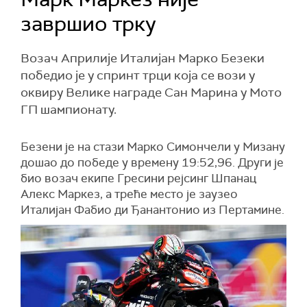
завршио трку
Возач Априлије Италијан Марко Безеки
победио је у спринт трци која се вози у
оквиру Велике награде Сан Марина у Мото
ГП шампионату.
Безени је на стази Марко Симончели у Мизану
дошао до победе у времену 19:52,96. Други је
био возач екипе Гресини рејсинг Шпанац
Алекс Маркез, а треће место је заузео
Италијан Фабио ди Ђанантонио из Пертамине.