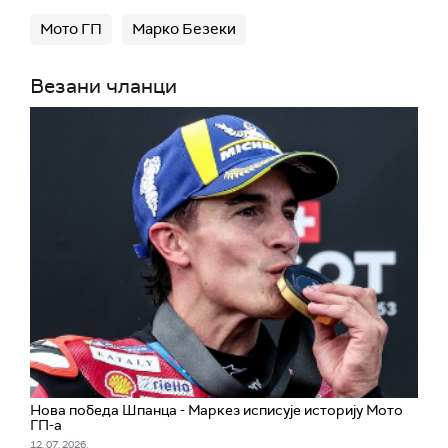
Мото ГП
Марко Безеки
Везани чланци
Нова победа Шпанца - Маркез исписује историју Мото
ГП-а
12. 07. 2026.