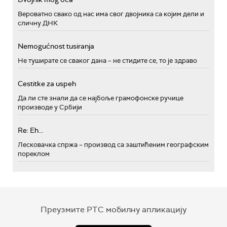
Вероватно свако од нас има свог двојника са којим дели и
сличну ДНК
Nemogućnost tusiranja
Не туширате се сваког дана – не стидите се, то је здраво
Cestitke za uspeh
Да ли сте знали да се најбоље грамофонске ручице
производе у Србији
Re: Eh...
Лесковачка спржа – производ са заштићеним географским
пореклом
Преузмите РТС мобилну апликацију