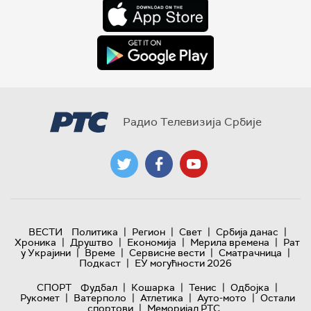
Радио Телевизија Србије
|
|
|
|
ВЕСТИ
Политика
Регион
Свет
Србија данас
|
|
|
|
Хроника
Друштво
Економија
Мерила времена
Рат
|
|
|
|
у Украјини
Време
Сервисне вести
Сматрачница
|
Подкаст
ЕУ могућности 2026
|
|
|
|
СПОРТ
Фудбал
Кошарка
Тенис
Одбојка
|
|
|
|
Рукомет
Ватерполо
Атлетика
Ауто-мото
Остали
|
спортови
Меморијал РТС