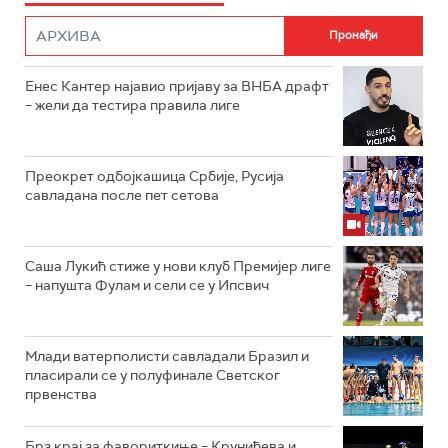
Енес Кантер најавио пријаву за ВНБА драфт
– жели да тестира правила лиге
Преокрет одбојкашица Србије, Русија
савладана после пет сетова
Саша Лукић стиже у нови клуб Премијер лиге
– напушта Фулам и сели се у Ипсвич
Млади ватерполисти савладали Бразил и
пласирали се у полуфинале Светског
првенства
Брз крај за фавориткиње – Крунићева и