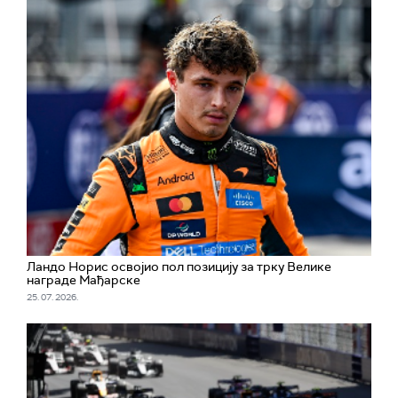
Ландо Норис освојио пол позицију за трку Велике
награде Мађарске
25. 07. 2026.