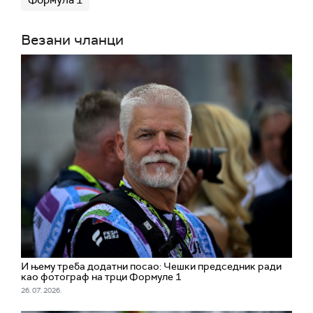
Везани чланци
И њему треба додатни посао: Чешки председник ради
као фотограф на трци Формуле 1
26. 07. 2026.