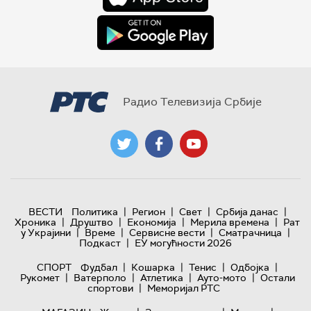
Радио Телевизија Србије
|
|
|
|
ВЕСТИ
Политика
Регион
Свет
Србија данас
|
|
|
|
Хроника
Друштво
Економија
Мерила времена
Рат
|
|
|
|
у Украјини
Време
Сервисне вести
Сматрачница
|
Подкаст
ЕУ могућности 2026
|
|
|
|
СПОРТ
Фудбал
Кошарка
Тенис
Одбојка
|
|
|
|
Рукомет
Ватерполо
Атлетика
Ауто-мото
Остали
|
спортови
Меморијал РТС