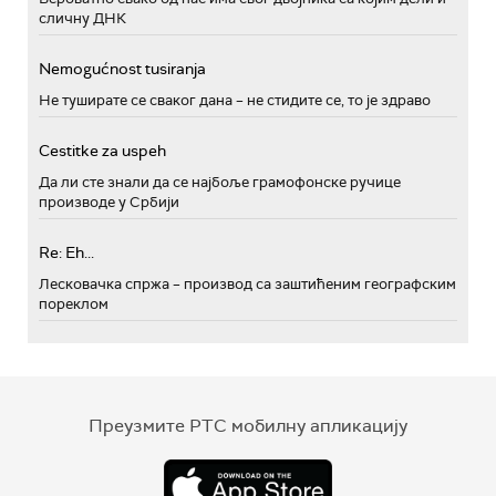
сличну ДНК
Nemogućnost tusiranja
Не туширате се сваког дана – не стидите се, то је здраво
Cestitke za uspeh
Да ли сте знали да се најбоље грамофонске ручице
производе у Србији
Re: Eh...
Лесковачка спржа – производ са заштићеним географским
пореклом
Преузмите РТС мобилну апликацију