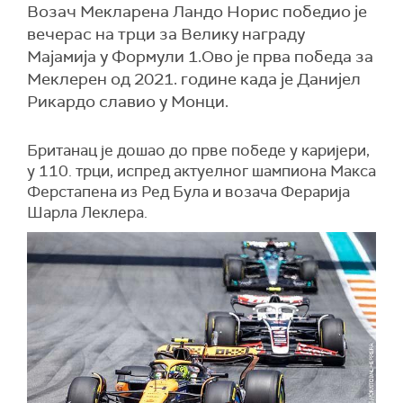
Возач Мекларена Ландо Норис победио је
вечерас на трци за Велику награду
Мајамија у Формули 1.Ово је прва победа за
Меклерен од 2021. године када је Данијел
Рикардо славио у Монци.
Британац је дошао до прве победе у каријери,
у 110.
трци
, испред актуелног шампиона Макса
Ферстапена из Ред Була и возача Ферарија
Шарла Леклера.