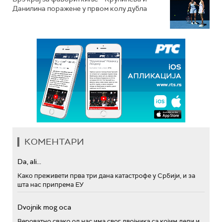
Данилина поражене у првом колу дубла
КОМЕНТАРИ
Da, ali...
Како преживети прва три дана катастрофе у Србији, и за
шта нас припрема ЕУ
Dvojnik mog oca
Вероватно свако од нас има свог двојника са којим дели и