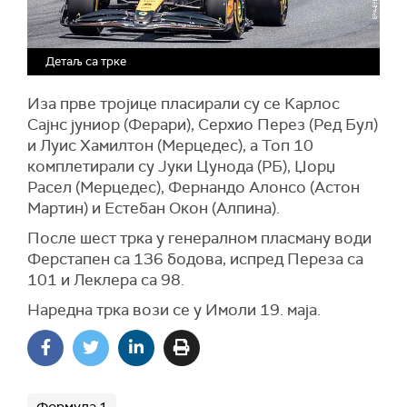
Детаљ са трке
Иза прве тројице пласирали су се Карлос
Сајнс јуниор (Ферари), Серхио Перез (Ред Бул)
и Луис Хамилтон (Мерцедес), а Топ 10
комплетирали су Јуки Цунода (РБ), Џорџ
Расел (Мерцедес), Фернандо Алонсо (Астон
Мартин) и Естебан Окон (Алпина).
После шест трка у генералном пласману води
Ферстапен са 136 бодова, испред Переза са
101 и Леклера са 98.
Наредна трка вози се у Имоли 19. маја.
Формула 1