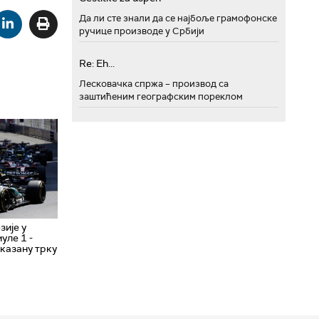
Да ли сте знали да се најбоље грамофонске
ручице производе у Србији
Re: Eh...
Лесковачка спржа – производ са
заштићеним географским пореклом
ије у
уле 1 -
казану трку