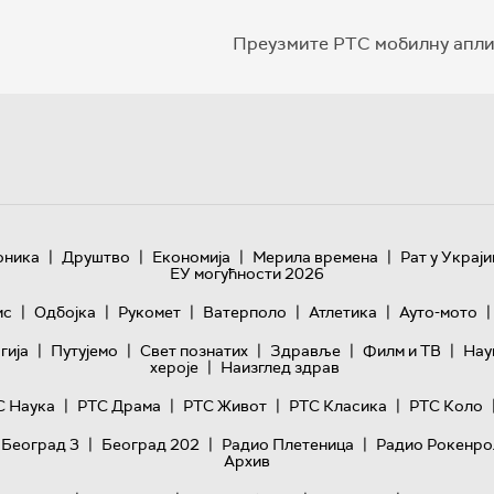
Преузмите РТС мобилну апли
|
|
|
|
оника
Друштво
Економија
Мерила времена
Рат у Украји
ЕУ могућности 2026
|
|
|
|
|
|
ис
Одбојка
Рукомет
Ватерполо
Атлетика
Ауто-мото
|
|
|
|
|
гијa
Путујемо
Свет познатих
Здравље
Филм и ТВ
Нау
|
хероје
Наизглед здрав
|
|
|
|
С Наука
РТС Драма
РТС Живот
РТС Класика
РТС Коло
|
|
|
 Београд 3
Београд 202
Радио Плетеница
Радио Рокенро
Архив