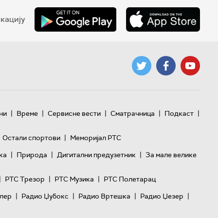
кацију
|
|
|
|
|
ни
Време
Сервисне вести
Сматрачница
Подкаст
|
Остали спортови
Меморијал РТС
|
|
|
ка
Природа
Дигитални предузетник
За мале велике
|
|
|
РТС Трезор
РТС Музика
РТС Полетарац
|
|
|
|
лер
Радио Џубокс
Радио Вртешка
Радио Џезер