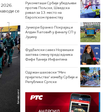
Рукометаши Србије убедљиви
 2026.
против Пољске, Шведска
 наводи се
ривал за 13. место на
Европском првенству
Јуниори Бранко Покрајац и
Алдин Ћатовић у финалу СП у
Јуџину
Фудбалски савез Норвешке
захтева смену председника
Фифе Ђанија Инфантина
Одржан шаховски "Меч
пријатељства" између Србије и
Републике Српске