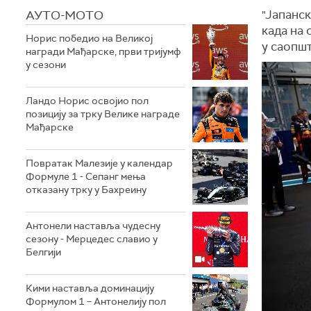
АУТО-МОТО
"Јапанс
када на 
Норис победио на Великој
у саопш
награди Мађарске, први тријумф
у сезони
Ландо Норис освојио пол
позицију за трку Велике награде
Мађарске
Повратак Малезије у календар
Формуле 1 - Сепанг мења
отказану трку у Бахреину
Aнтонели наставља чудесну
сезону - Мерцедес славио у
Белгији
Кими наставља доминацију
Формулом 1 – Антонелију пол