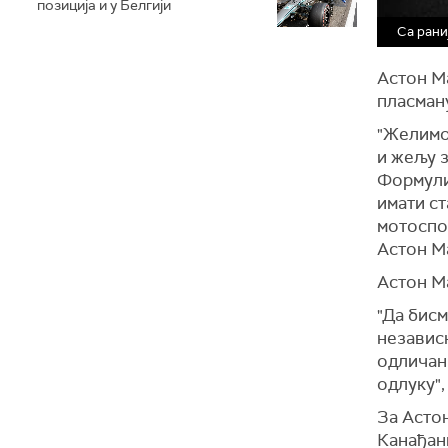
позиција и у Белгији
Са рани
Астон Ма
пласман
"Желимо
и жељу з
Формули 
имати ст
мотоспо
Астон М
Астон М
"Да бисм
независ
одличан 
одлуку",
За Асто
Канађан