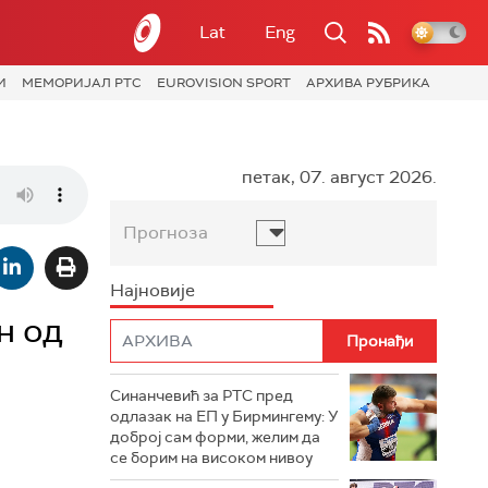
Lat
Eng
И
МЕМОРИЈАЛ РТС
EUROVISION SPORT
АРХИВА РУБРИКА
петак, 07. август 2026.
Прогноза
Најновије
н од
Синанчевић за РТС пред
одлазак на ЕП у Бирмингему: У
доброј сам форми, желим да
се борим на високом нивоу