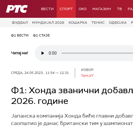
РТС
ВЕСТИ
СПОРТ
OKO
МАГАЗИН
ТВ
Р
ФУДБАЛ
МУНДИЈАЛ 2026
КОШАРКА
ТЕНИС
ОДБОЈКА
Ф1 ВЕСТИ
Ф1 СТАЗЕ
Читај ми!
ИЗВОР:
СРЕДА, 24.05.2023, 11:54 -> 12:31
ТАНЈУГ
Ф1: Хонда званични добављ
2026. године
Јапанска компанија Хонда биће главни добав
саопштио је данас британски тим у шампионат