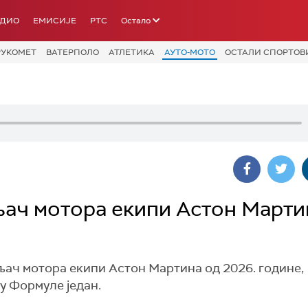
АДИО
ЕМИСИЈЕ
РТС
Остало
РУКОМЕТ
ВАТЕРПОЛО
АТЛЕТИКА
АУТО-МОТО
ОСТАЛИ СПОРТОВ
ач мотора екипи Астон Марти
љач мотора екипи Астон Мартина од 2026. године,
у Формуле један.