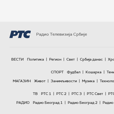
Радио Телевизија Србије
|
|
|
|
ВЕСТИ
Политика
Регион
Свет
Србија данас
Хр
|
|
СПОРТ
Фудбал
Кошарка
Тен
|
|
|
МАГАЗИН
Живот
Занимљивости
Музика
Техноло
|
|
|
|
ТВ
РТС 1
РТС 2
РТС 3
РТС Свет
РТ
|
|
РАДИО
Радио Београд 1
Радио Београд 2
Радио