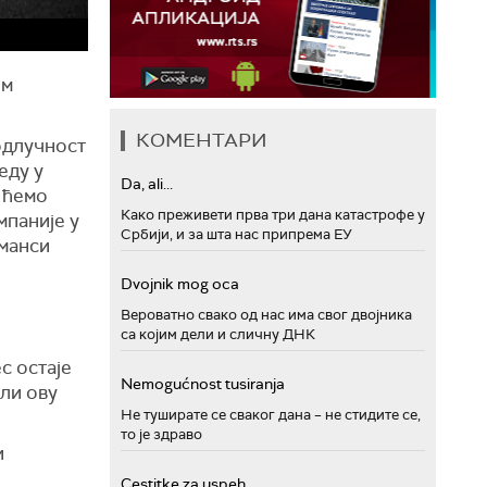
ом
КОМЕНТАРИ
одлучност
еду у
Da, ali...
а ћемо
Како преживети прва три дана катастрофе у
мпаније у
Србији, и за шта нас припрема ЕУ
оманси
Dvojnik mog oca
Вероватно свако од нас има свог двојника
са којим дели и сличну ДНК
с остаје
Nemogućnost tusiranja
ели ову
Не туширате се сваког дана – не стидите се,
то је здраво
и
Cestitke za uspeh