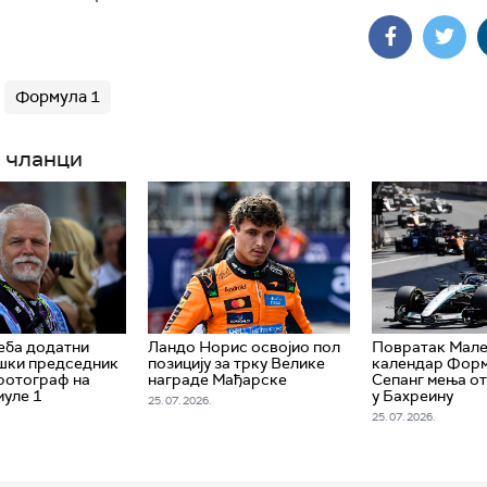
Формула 1
 чланци
еба додатни
Ландо Норис освојио пол
Повратак Малез
шки председник
позицију за трку Велике
календар Форм
фотограф на
награде Мађарске
Сепанг мења от
уле 1
у Бахреину
25. 07. 2026.
25. 07. 2026.