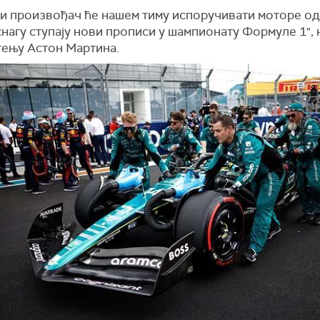
ки произвођач ће нашем тиму испоручивати моторе од
снагу ступају нови прописи у шампионату Формуле 1",
тењу Астон Мартина.