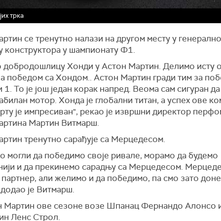
јих трка
ртин се тренутно налази на другом месту у генералн
у конструктора у шампионату Ф1.
 добродошлицу Хонди у Астон Мартин. Делимо исту 
а победом са Хондом.. Астон Мартин гради тим за поб
1. То је још један корак напред. Веома сам сигуран д
абилан мотор. Хонда је глобални титан, а успех ове ко
рту је импресиван", рекао је извршни директор перф
артина Мартин Витмарш.
артин тренутно сарађује са Мерцедесом.
о могли да победимо своје ривале, морамо да будемо
нији и да прекинемо сарадњу са Мерцедесом. Мерцеде
партнер, али желимо и да победимо, па смо зато дон
 додао је Витмарш.
н Мартин ове сезоне возе Шпанац Фернандо Алонсо 
ин Ленс Строл.