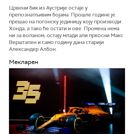
Црвени бик из Аустрије остаје у
препознатљивим бојама. Прошле године је
прешао на погонску јединицу коју производи
Хонда, а тако ће остати и ове. Промена нема
ни за воланом, остају млади али пркосни Макс
Верштапен и само годину дана старији
Александер Албон.
Мекларен