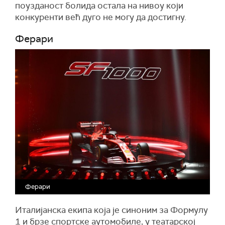
поузданост болида остала на нивоу који
конкуренти већ дуго не могу да достигну.
Ферари
Ферари
Италијанска екипа која је синоним за Формулу
1 и брзе спортске аутомобиле, у театарској