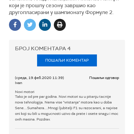
који је прошлу сезону завршио као
другопласирани у шампионату Формуле 2.
БРОЈ КОМЕНТАРА
4
ПОШАЉИ КОМЕНТАР
(среда, 19.феб.2020 11:39)
Пошаљи одговор
Ivan
Novi motori
Tako je od pre par godina. Novi motori su u pitanju tacnije
nova tehnologija. Nema vise "vristanja" motora kao u doba
Sene....Sumahera....Mnogi ljubitelji F1 su razocarani, a najvise
oni koji su bili u mogucnosti uzivo da prate i osete snagu i moc
ovih masina. Pozdrav.