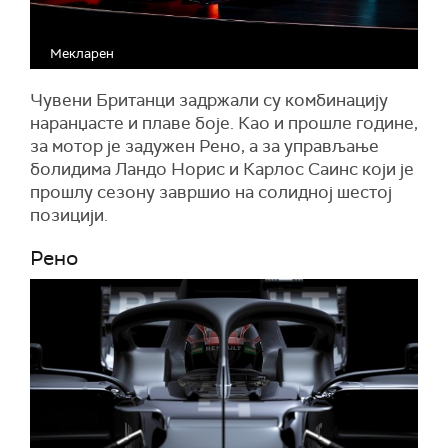
Мекларен
Чувени Британци задржали су комбинацију
наранџасте и плаве боје. Као и прошле године,
за мотор је задужен Рено, а за управљање
болидима Ландо Норис и Карлос Саинс који је
прошлу сезону завршио на солидној шестој
позицији.
Рено