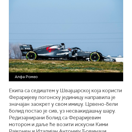
Алфа Ромео
Екипа са седиштем у Швајцарској која користи
Фераријеву погонску јединицу направила је
значајан заокрет у свом имиџу. Црвено-бели
болид постао је сив, уз несвакидашњу шару.
Редизајнирани болид са Фераријевим
мотором и даље ће возити искусни Кими
Рајконен и Италијан Антонију Ђовинаци.