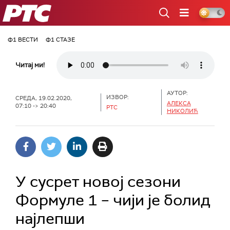
РТС
Ф1 ВЕСТИ
Ф1 СТАЗЕ
Читај ми!
АУТОР:
ИЗВОР:
СРЕДА, 19.02.2020,
АЛЕКСА
07:10 -> 20:40
РТС
НИКОЛИЋ
У сусрет новој сезони
Формуле 1 – чији је болид
најлепши