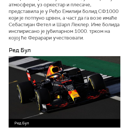
атмосфери, уз оркестар и плесаче,
представила је у Ређо Емилији болид СФ1000
који је потпуно црвен, а част да га возе имаће
Себастијан Фетел и Шарл Леклер. Име болида
инспирисано је јубиларном 1000. трком на
којој ће Ферарари учествовати.
Ред Бул
Ред Бул