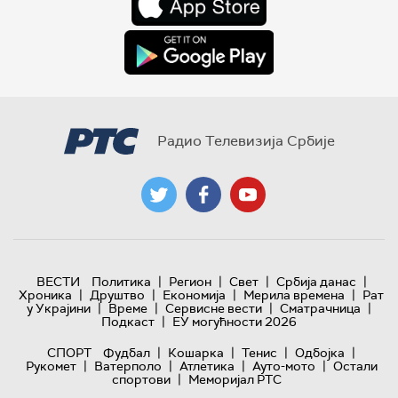
Радио Телевизија Србије
|
|
|
|
ВЕСТИ
Политика
Регион
Свет
Србија данас
|
|
|
|
Хроника
Друштво
Економија
Мерила времена
Рат
|
|
|
|
у Украјини
Време
Сервисне вести
Сматрачница
|
Подкаст
ЕУ могућности 2026
|
|
|
|
СПОРТ
Фудбал
Кошарка
Тенис
Одбојка
|
|
|
|
Рукомет
Ватерполо
Атлетика
Ауто-мото
Остали
|
спортови
Меморијал РТС