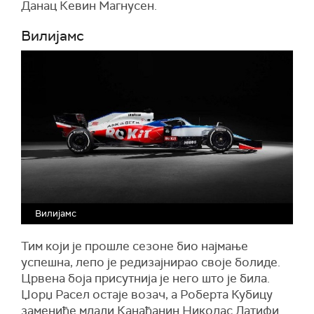
Данац Кевин Магнусен.
Вилијамс
Вилијамс
Тим који је прошле сезоне био најмање
успешна, лепо је редизајнирао своје болиде.
Црвена боја присутнија је него што је била.
Џорџ Расел остаје возач, а Роберта Кубицу
замениће млади Канађанин Николас Латифи