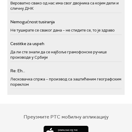
Вероватно свако од нас има свог двојника са којим дели и
сличну ДНК
Nemogućnost tusiranja
Не туширате се сваког дана – не стидите се, то је здраво
Cestitke za uspeh
Да ли сте знали да се најбоље грамофонске ручице
производе у Србији
Re: Eh...
Лесковачка спржа – производ са заштићеним географским
пореклом
Преузмите РТС мобилну апликацију