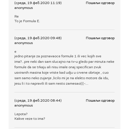
(среда, 19.феб.2020 11:19)
Пошаљи одговор
anonymous
Re
To je Formula E.
(среда, 19.феб.2020 09:48)
Пошаљи одговор
anonymous
e
jedno pitanje za poznavaoce formule 1 ili vec kojih sve
ima?...pre neki dan sam slucajno na tv-u gledo par minuta neke
formule da se trkaju ali nisu imale onaj specifican zvuk
usviranih masina koje vriste kad udju u crvene obrtaje , cuo
sam samo neko zujanje ,licilo mi je na elekto motore da idu,
jesu li i to napravili ili sam nesto zamesao(((-:...
(среда, 19.феб.2020 08:44)
Пошаљи одговор
anonymous
Lepota?
Kakve veze to ima?