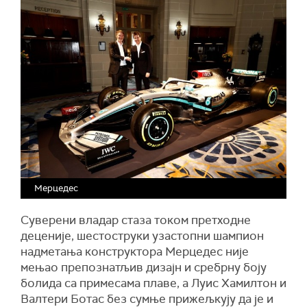
Мерцедес
Суверени владар стаза током претходне
деценије, шестоструки узастопни шампион
надметања конструктора Мерцедес није
мењао препознатљив дизајн и сребрну боју
болида са примесама плаве, а Луис Хамилтон и
Валтери Ботас без сумње прижељкују да је и