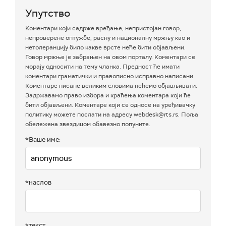
Упутство
Коментари који садрже вређање, непристојан говор,
непроверене оптужбе, расну и националну мржњу као и
нетолеранцију било какве врсте неће бити објављени.
Говор мржње је забрањен на овом порталу. Коментари се
морају односити на тему чланка. Предност ће имати
коментари граматички и правописно исправно написани.
Коментаре писане великим словима нећемо објављивати.
Задржавамо право избора и краћења коментара који ће
бити објављени. Коментаре који се односе на уређивачку
политику можете послати на адресу webdesk@rts.rs. Поља
обележена звездицом обавезно попуните.
*Ваше име:
*наслов
*текст