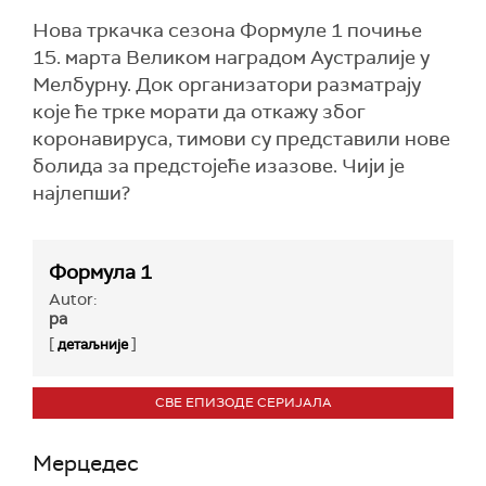
Нова тркачка сезона Формуле 1 почиње
15. марта Великом наградом Аустралије у
Мелбурну. Док организатори разматрају
које ће трке морати да откажу због
коронавируса, тимови су представили нове
болида за предстојеће изазове. Чији је
најлепши?
Формула 1
Autor:
ра
[
]
детаљније
СВЕ ЕПИЗОДЕ СЕРИЈАЛА
Мерцедес