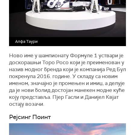
Алфа Таури
Ново име у шампионату Формуле 1 уствари је
доскорашњи Торо Росо који је преименован у
назив модног бренда који је компанија Ред Бул
покренула 2016. године. У складу са новим
именом, значајно је промењен и имиџ, а делује
да је нови болид достојан манекен модне куће
коју представља. Пјер Гасли и Данијел Квјат
остају возачи.
Рејсинг Поинт