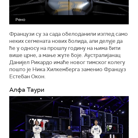
Рено
Французи су за сада обелоданили изглед само
неких сегмената нових болида, али делује да
ће у односу на прошлу годину на њима бити
више црне, а мање жуте боје. Аустралијанац
Данијел Рикардо имаће новог тимског колегу
пошто је Ника Хилкемберга заменио Француз
Естебан Окон.
Алфа Таури