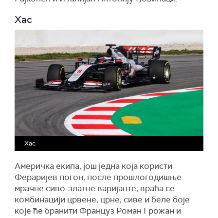
Хас
Хас
Америчка екипа, још једна која користи
Фераријев погон, после прошлогодишње
мрачне сиво-златне варијанте, враћа се
комбинацији црвене, црне, сиве и беле боје
које ће бранити Француз Роман Грожан и