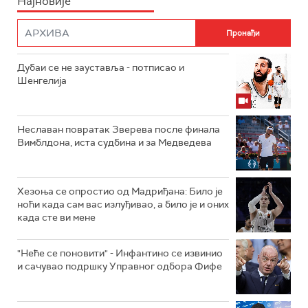
Најновије
Дубаи се не зауставља - потписао и
Шенгелија
Неславан повратак Зверева после финала
Вимблдона, иста судбина и за Медведева
Хезоња се опростио од Мадриђана: Било је
ноћи када сам вас излуђивао, а било је и оних
када сте ви мене
"Неће се поновити" - Инфантино се извинио
и сачувао подршку Управног одбора Фифе