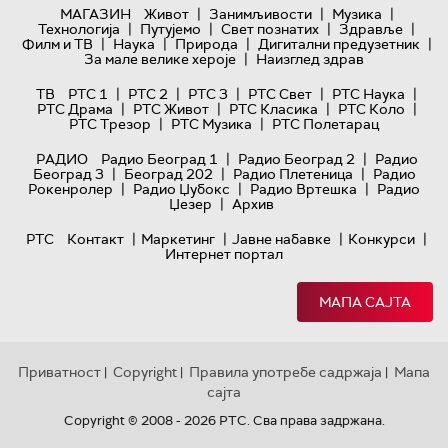
|
|
|
МАГАЗИН
Живот
Занимљивости
Музика
|
|
|
|
Технологијa
Путујемо
Свет познатих
Здравље
|
|
|
|
Филм и ТВ
Наука
Природа
Дигитални предузетник
|
За мале велике хероје
Наизглед здрав
|
|
|
|
|
ТВ
РТС 1
РТС 2
РТС 3
РТС Свет
РТС Наука
|
|
|
|
РТС Драма
РТС Живот
РТС Класика
РТС Коло
|
|
РТС Трезор
РТС Музика
РТС Полетарац
|
|
РАДИО
Радио Београд 1
Радио Београд 2
Радио
|
|
|
Београд 3
Београд 202
Радио Плетеница
Радио
|
|
|
Рокенролер
Радио Џубокс
Радио Вртешка
Радио
|
Џезер
Архив
|
|
|
|
РТС
Контакт
Маркетинг
Јавне набавке
Конкурси
Интернет портал
МАПА САЈТА
Приватност
Copyright
Правила употребе садржаја
Мапа
|
|
|
сајта
Copyright © 2008 - 2026 РТС. Сва права задржана.