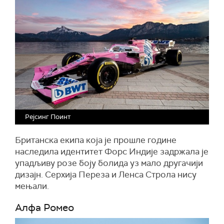
Рејсинг Поинт
Британска екипа која је прошле године
наследила идентитет Форс Индије задржала је
упадљиву розе боју болида уз мало другачији
дизајн. Серхија Переза и Ленса Строла нису
мењали.
Алфа Ромео