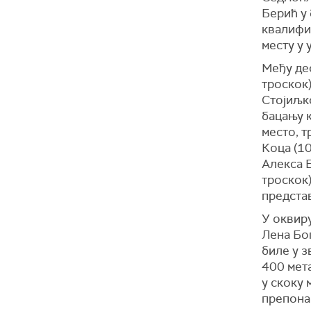
Берић у 
квалифи
месту у 
Међу дес
троскок)
Стојиљко
бацању к
место, т
Коца (10
Алекса Б
троскок)
представ
У оквиру
Лена Бо
биле у з
400 мета
у скоку 
препона