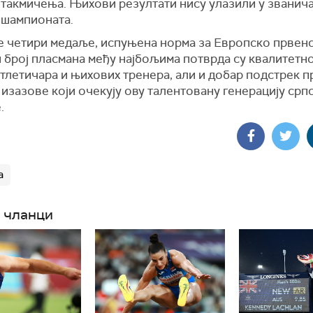
 такмичења. Њихови резултати нису улазили у званич
 шампионата.
е четири медаље, испуњена норма за Европско првен
 број пласмана међу најбољима потврда су квалитетно
тлетичара и њихових тренера, али и добар подстрек п
изазове који очекују ову талентовану генерацију срп
.
а
 чланци