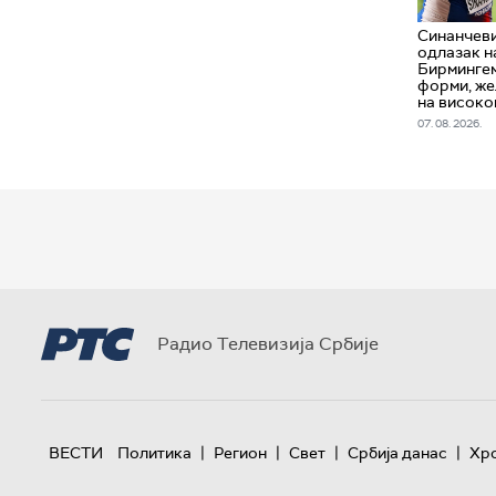
Синанчеви
одлазак н
Бирмингем
форми, же
на високо
07. 08. 2026.
Радио Телевизија Србије
|
|
|
|
ВЕСТИ
Политика
Регион
Свет
Србија данас
Хр