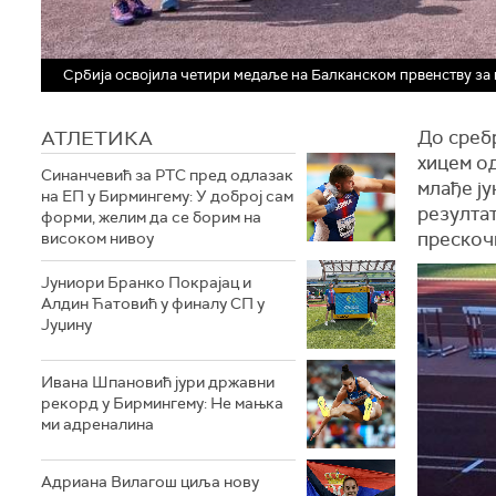
Србија освојила четири медаље на Балканском првенству за 
АТЛЕТИКА
До сребр
хицем од
Синанчевић за РТС пред одлазак
млађе ју
на ЕП у Бирмингему: У доброј сам
резултат
форми, желим да се борим на
прескоч
високом нивоу
Јуниори Бранко Покрајац и
Алдин Ћатовић у финалу СП у
Јуџину
Ивана Шпановић јури државни
рекорд у Бирмингему: Не мањка
ми адреналина
Адриана Вилагош циља нову