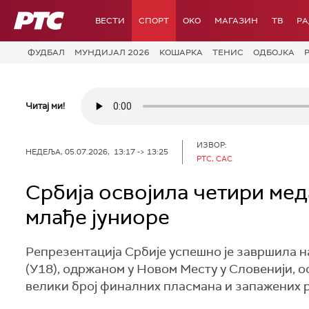
РТС
ВЕСТИ
СПОРТ
OKO
МАГАЗИН
ТВ
Р
ФУДБАЛ
МУНДИЈАЛ 2026
КОШАРКА
ТЕНИС
ОДБОЈКА
Читај ми!
ИЗВОР:
НЕДЕЉА, 05.07.2026, 13:17 -> 13:25
РТС, САС
Србија освојила четири ме
млађе јуниоре
Репрезентација Србије успешно је завршила н
(У18), одржаном у Новом Месту у Словенији, о
велики број финалних пласмана и запажених р