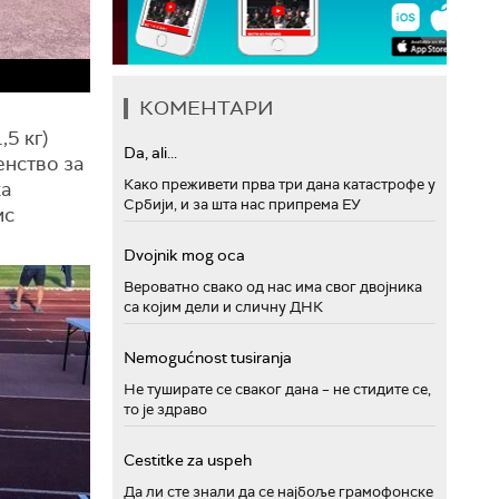
КОМЕНТАРИ
,5 кг)
Da, ali...
енство за
Како преживети прва три дана катастрофе у
ка
Србији, и за шта нас припрема ЕУ
ис
Dvojnik mog oca
Вероватно свако од нас има свог двојника
са којим дели и сличну ДНК
Nemogućnost tusiranja
Не туширате се сваког дана – не стидите се,
то је здраво
Cestitke za uspeh
Да ли сте знали да се најбоље грамофонске