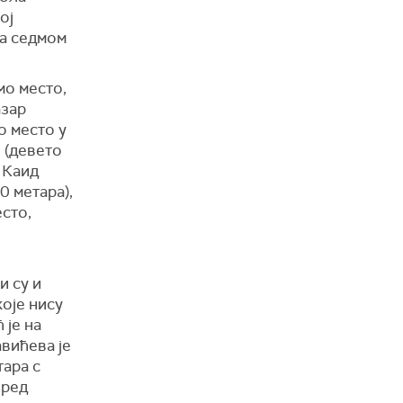
ој
на седмом
мо место,
азар
о место у
 (девето
 Каид
0 метара),
есто,
и су и
оје нису
 је на
вићева је
тара с
пред