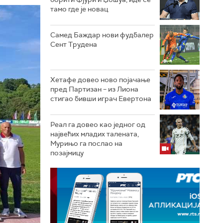
тамо где је новац
Самед Баждар нови фудбалер
Сент Трудена
Хетафе довео ново појачање
пред Партизан – из Лиона
стигао бивши играч Евертона
Реал га довео као једног од
највећих младих талената,
Мурињо га послао на
позајмицу