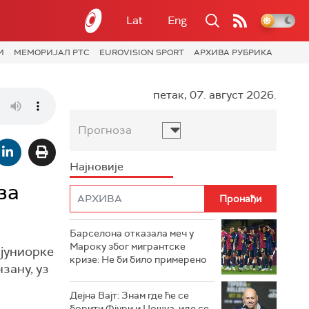
Lat
Eng
И
МЕМОРИЈАЛ РТС
EUROVISION SPORT
АРХИВА РУБРИКА
петак, 07. август 2026.
Прогноза
Најновије
за
Барселона отказала меч у
Мароку због мигрантске
 јуниорке
кризе: Не би било примерено
зану, уз
Дејна Вајт: Знам где ће се
борити Фјури и Џошуа, иде се