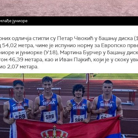
млађе јуниоре
них одличја стигли су Петар Чвокић у бацању диска (1
 54,02 метра, чиме је испунио норму за Европско прв
ниоре и јуниорке (У18), Мартина Бурчер у бацању дис
ом 46,39 метара, као и Иван Пајкић, који је у скоку ув
ио 2,07 метара.