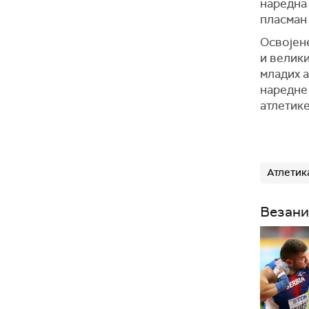
наредна
пласман
Освојен
и велики
младих а
наредне 
атлетике
Атлетик
Везани