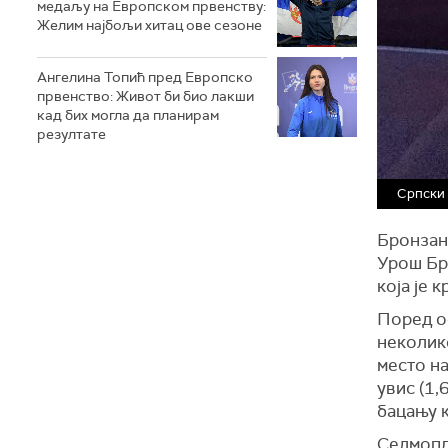
медаљу на Европском првенству:
Желим најбољи хитац ове сезоне
Ангелина Топић пред Европско
првенство: Живот би био лакши
кад бих могла да планирам
резултате
Српски 
Бронзан
Урош Бр
која је 
Поред о
неколик
место на
увис (1,
бацању к
Седмопл