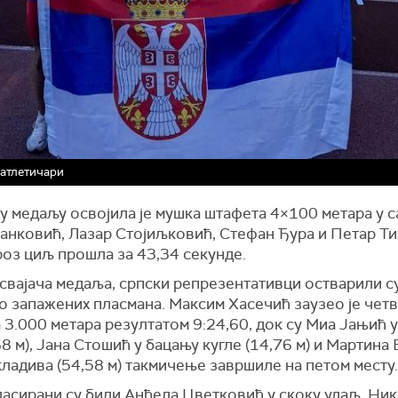
атлетичари
у медаљу освојила је мушка штафета 4×100 метара у с
анковић, Лазар Стојиљковић, Стефан Ђура и Петар Ти
кроз циљ прошла за 43,34 секунде.
свајача медаља, српски репрезентативци остварили с
о запажених пласмана. Максим Хасечић заузео је чет
 3.000 метара резултатом 9:24,60, док су Миа Јањић у
68 м), Јана Стошић у бацању кугле (14,76 м) и Мартина
ладива (54,58 м) такмичење завршиле на петом месту.
асирани су били Анђела Цветковић у скоку удаљ, Ни