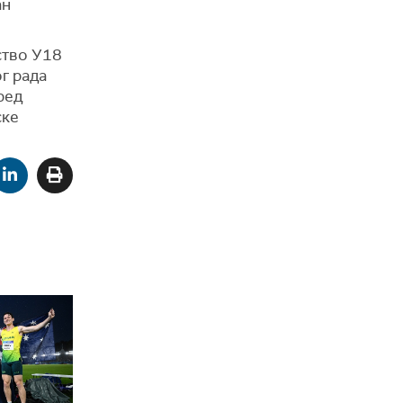
ан
ство У18
г рада
ред
ске