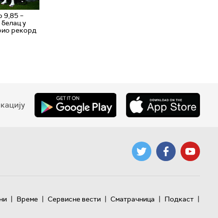
 9,85 –
 белац у
рио рекорд
кацију
|
|
|
|
|
ни
Време
Сервисне вести
Сматрачница
Подкаст