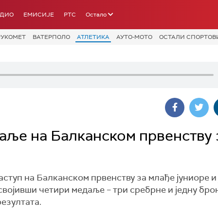
АДИО
ЕМИСИЈЕ
РТС
Остало
РУКОМЕТ
ВАТЕРПОЛО
АТЛЕТИКА
АУТО-МОТО
ОСТАЛИ СПОРТОВ
даље на Балканском првенству 
аступ на Балканском првенству за млађе јуниоре и
својивши четири медаље – три сребрне и једну брон
езултата.