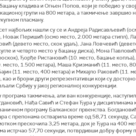
бацању кладива и Огњен Попов, који је победио у свој
кационој групи на 800 метара, а такмичење завршио 
укупном пласману.
ет најбољих нашли су се и Андреја Радисављевић (ос
, Новак Перишић (осмо место, 2.000 метара стипл), Л
вић (девето место, скок удаљ), Јана Ловчевић (девет
угле и четврто место у бацању диска), Мона Павловић
роскок), Ђорђе Ристановић (10. место, бацање копља),
. место, 1.500 метара), Маша Кризманић (11. место, 80
ајин (11. место, 400 метара) и Михајло Раковић (11. м
, као и бројни други репрезентативци који су достојно
љали Србију у јакој регионалној конкуренцији.
 програма такмичења, али ван конкуренције, наступил
гдановић, Нађа Савић и Стефан Ђура у дисциплинама к
ваничном програму Балканског првенства. Богдановић
ра с препонама остварила време од 58,71 секунду, Са
мотком прескочила 3,25 метара, док је Ђура на 400 ме
ма истрчао 57,70 секунди, потврдивши добру форму 