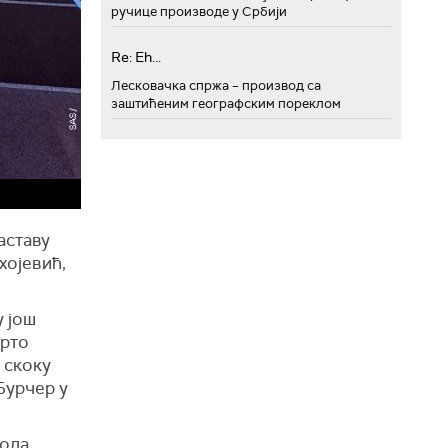
ручице производе у Србији
Re: Eh...
Лесковачка спржа – производ са
заштићеним географским пореклом
аставу
хојевић,
у још
врто
 скоку
 Бурчер у
кола