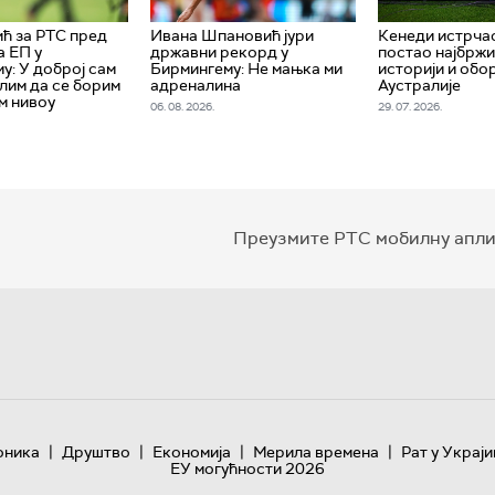
ћ за РТС пред
Ивана Шпановић јури
Кенеди истрчао
а ЕП у
државни рекорд у
постао најбржи
у: У доброј сам
Бирмингему: Не мањка ми
историји и обо
лим да се борим
адреналина
Аустралије
м нивоу
06. 08. 2026.
29. 07. 2026.
Преузмите РТС мобилну апли
|
|
|
|
оника
Друштво
Економија
Мерила времена
Рат у Украји
ЕУ могућности 2026