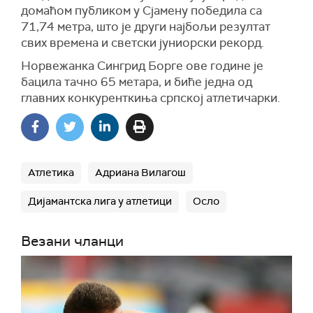
домаћом публиком у Сјамену победила са
71,74 метра, што је други најбољи резултат
свих времена и светски јуниорски рекорд.
Норвежанка Сингрид Борге ове године је
бацила тачно 65 метара, и биће једна од
главних конкуренткиња српској атлетичарки.
Атлетика
Адриана Вилагош
Дијамантска лига у атлетици
Осло
Везани чланци