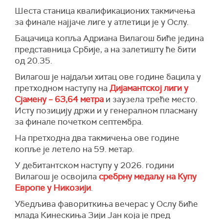
Шеста станица квалификационих такмичења
за финале најјаче лиге у атлетици је у Ослу.
Бацачица копља Адриана Вилагош биће једина
представница Србије, а на залетишту ће бити
од 20.35.
Вилагош је најдаљи хитац ове године бацила у
претходном наступу на
Дијамантској лиги у
Сјамену – 63,64 метра
и заузела треће место.
Исту позицију држи и у генералном пласману
за финале почетком септембра.
На претходна два такмичења ове године
копље је летело на 59. метар.
У дебитантском наступу у 2026. години
Вилагош је освојила
сребрну медаљу на Купу
Европе у Никозији
.
Убедљива фавориткиња вечерас у Ослу биће
млада Кинескиња Зији Јан која је пред