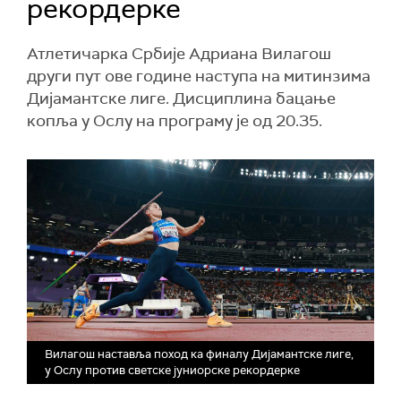
рекордерке
Атлетичарка Србије Адриана Вилагош
други пут ове године наступа на митинзима
Дијамантске лиге. Дисциплина бацање
копља у Ослу на програму је од 20.35.
Вилагош наставља поход ка финалу Дијамантске лиге,
у Ослу против светске јуниорске рекордерке