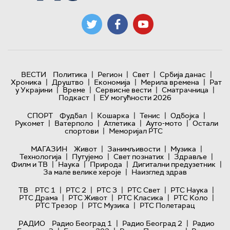
|
|
|
|
ВЕСТИ
Политика
Регион
Свет
Србија данас
|
|
|
|
Хроника
Друштво
Економија
Мерила времена
Рат
|
|
|
|
у Украјини
Време
Сервисне вести
Сматрачница
|
Подкаст
ЕУ могућности 2026
|
|
|
|
СПОРТ
Фудбал
Кошарка
Тенис
Одбојка
|
|
|
|
Рукомет
Ватерполо
Атлетика
Ауто-мото
Остали
|
спортови
Меморијал РТС
|
|
|
МАГАЗИН
Живот
Занимљивости
Музика
|
|
|
|
Технологијa
Путујемо
Свет познатих
Здравље
|
|
|
|
Филм и ТВ
Наука
Природа
Дигитални предузетник
|
За мале велике хероје
Наизглед здрав
|
|
|
|
|
ТВ
РТС 1
РТС 2
РТС 3
РТС Свет
РТС Наука
|
|
|
|
РТС Драма
РТС Живот
РТС Класика
РТС Коло
|
|
РТС Трезор
РТС Музика
РТС Полетарац
|
|
РАДИО
Радио Београд 1
Радио Београд 2
Радио