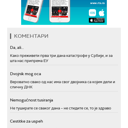
КОМЕНТАРИ
Da, ali...
Како преживети прва три дана катастрофе у Србији, и за
шта нас припрема ЕУ
Dvojnik mog oca
Вероватно свако од нас има свог двојника са којим дели и
сличну ДНК
Nemogućnost tusiranja
Не туширате се сваког дана – не стидите се, то је здраво
Cestitke za uspeh