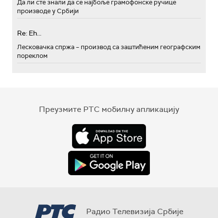
Да ли сте знали да се најбоље грамофонске ручице
производе у Србији
Re: Eh...
Лесковачка спржа – производ са заштићеним географским
пореклом
Преузмите РТС мобилну апликацију
Радио Телевизија Србије