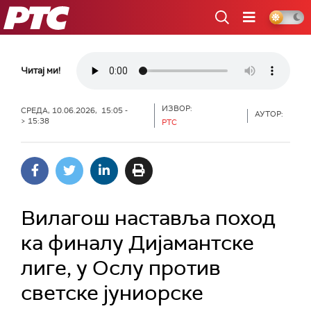
РТС
Читај ми!
ИЗВОР:
СРЕДА, 10.06.2026, 15:05 -
АУТОР:
> 15:38
РТС
Вилагош наставља поход
ка финалу Дијамантске
лиге, у Ослу против
светске јуниорске