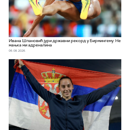
Ивана Шпановић јури државни рекорд у Бирмингему: Не
мањка ми адреналина
06. 08. 2026.