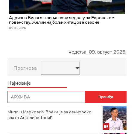
Адриана Вилагош циља нову медаљу на Европском
првенству: Желим најбољи хитац ове сезоне
05. 08. 2026.
недеља, 09. август 2026.
Прогноза
Најновије
Милош Марковић: Време је за сениорско
злато Ангелине Топић