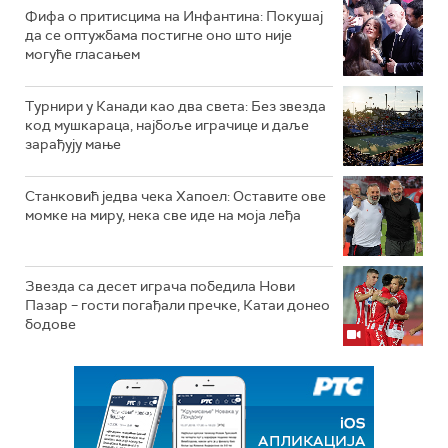
Фифа о притисцима на Инфантина: Покушај
да се оптужбама постигне оно што није
могуће гласањем
Турнири у Канади као два света: Без звезда
код мушкараца, најбоље играчице и даље
зарађују мање
Станковић једва чека Хапоел: Оставите ове
момке на миру, нека све иде на моја леђа
Звезда са десет играча победила Нови
Пазар – гости погађали пречке, Катаи донео
бодове