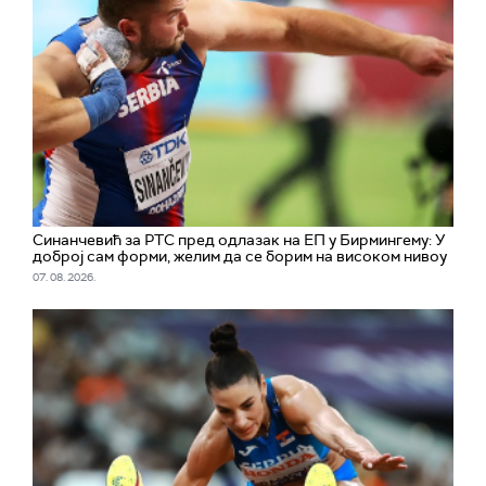
Синанчевић за РТС пред одлазак на ЕП у Бирмингему: У
доброј сам форми, желим да се борим на високом нивоу
07. 08. 2026.