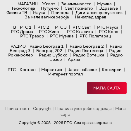
|
|
|
МАГАЗИН
Живот
Занимљивости
Музика
|
|
|
|
Технологијa
Путујемо
Свет познатих
Здравље
|
|
|
|
Филм и ТВ
Наука
Природа
Дигитални предузетник
|
За мале велике хероје
Наизглед здрав
|
|
|
|
|
ТВ
РТС 1
РТС 2
РТС 3
РТС Свет
РТС Наука
|
|
|
|
РТС Драма
РТС Живот
РТС Класика
РТС Коло
|
|
РТС Трезор
РТС Музика
РТС Полетарац
|
|
РАДИО
Радио Београд 1
Радио Београд 2
Радио
|
|
|
Београд 3
Београд 202
Радио Плетеница
Радио
|
|
|
Рокенролер
Радио Џубокс
Радио Вртешка
Радио
|
Џезер
Архив
|
|
|
|
РТС
Контакт
Маркетинг
Јавне набавке
Конкурси
Интернет портал
МАПА САЈТА
Приватност
Copyright
Правила употребе садржаја
Мапа
|
|
|
сајта
Copyright © 2008 - 2026 РТС. Сва права задржана.