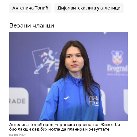
Ангелина Топић
Дијамантска лига у атлетици
Везани чланци
Ангелина Топић пред Европско првенство: Живот би
био лакши кад бих могла да планирам резултате
04. 08. 2026.