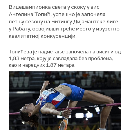
Вицешампионка света у скоку у вис
Ангелина Топић, успешно је започела
летњу сезону на митингу Дијамантске лиге
у Рабату, освојивши треће место у изузетно
квалитетној конкуренцији.
Топићева је надметање започела на висини од
1,83 метра, коју је савладала без проблема,
као и наредних 1,87 метара.