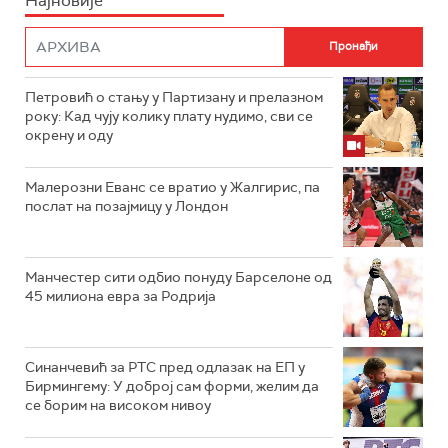
Најновије
Петровић о стању у Партизану и прелазном
року: Кад чују колику плату нудимо, сви се
окрену и оду
Малерозни Еванс се вратио у Жалгирис, па
послат на позајмицу у Лондон
Манчестер сити одбио понуду Барселоне од
45 милиона евра за Родрија
Синанчевић за РТС пред одлазак на ЕП у
Бирмингему: У доброј сам форми, желим да
се борим на високом нивоу