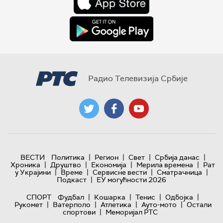
Радио Телевизија Србије
|
|
|
|
ВЕСТИ
Политика
Регион
Свет
Србија данас
|
|
|
|
Хроника
Друштво
Економија
Мерила времена
Рат
|
|
|
|
у Украјини
Време
Сервисне вести
Сматрачница
|
Подкаст
ЕУ могућности 2026
|
|
|
|
СПОРТ
Фудбал
Кошарка
Тенис
Одбојка
|
|
|
|
Рукомет
Ватерполо
Атлетика
Ауто-мото
Остали
|
спортови
Меморијал РТС