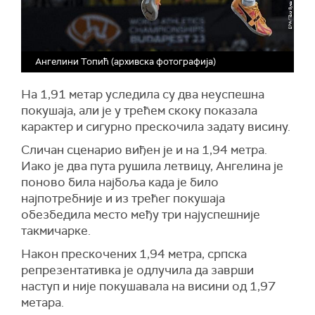
Ангелини Топић (архивска фотографија)
На 1,91 метар уследила су два неуспешна
покушаја, али је у трећем скоку показала
карактер и сигурно прескочила задату висину.
Сличан сценарио виђен је и на 1,94 метра.
Иако је два пута рушила летвицу, Ангелина је
поново била најбоља када је било
најпотребније и из трећег покушаја
обезбедила место међу три најуспешније
такмичарке.
Након прескочених 1,94 метра, српска
репрезентативка је одлучила да заврши
наступ и није покушавала на висини од 1,97
метара.