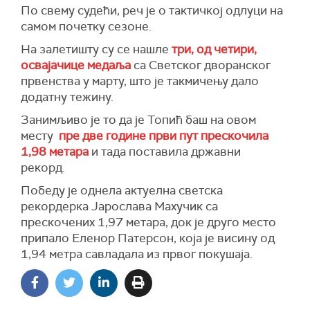
По свему судећи, реч је о тактичкој одлуци на
самом почетку сезоне.
На залетишту су се нашле
три, од четири,
освајачице медаља
са Светског дворанског
првенства у марту, што је такмичењу дало
додатну тежину.
Занимљиво је то да је Топић баш на овом
месту
пре две године први пут прескочила
1,98 метара
и тада поставила државни
рекорд.
Победу је однела актуелна светска
рекордерка Јарослава Махучик са
прескочених 1,97 метара, док је друго место
припало Еленор Патерсон, која је висину од
1,94 метра савладала из првог покушаја.