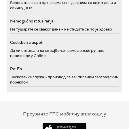
Вероватно свако од нас има свог двојника са којим дели и
сличну ДНК
Nemogućnost tusiranja
Не туширате се сваког дана – не стидите се, то је здраво
Cestitke za uspeh
Да ли сте знали да се најбоље грамофонске ручице
производе у Србији
Re: Eh...
Лесковачка спржа – производ са заштићеним географским
пореклом
Преузмите РТС мобилну апликацију