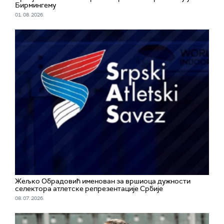
Бирмингему
01. 08. 2026.
Жељко Обрадовић именован за вршиоца дужности
селектора атлетске репрезентације Србије
08. 07. 2026.