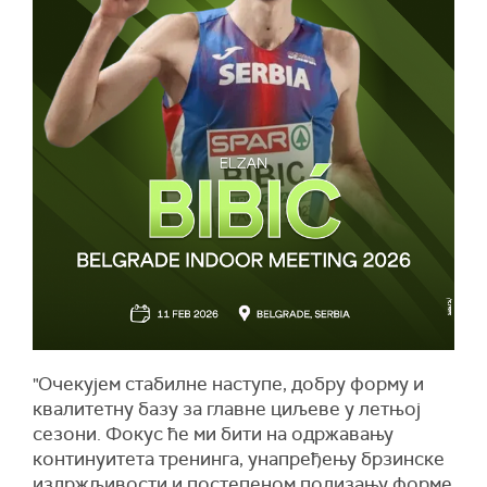
"Очекујем стабилне наступе, добру форму и
квалитетну базу за главне циљеве у летњој
сезони. Фокус ће ми бити на одржавању
континуитета тренинга, унапређењу брзинске
издржљивости и постепеном подизању форме