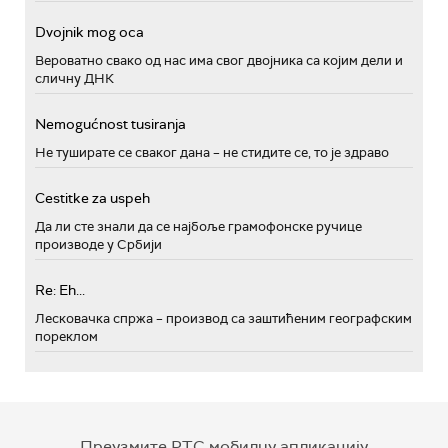
Dvojnik mog oca
Вероватно свако од нас има свог двојника са којим дели и
сличну ДНК
Nemogućnost tusiranja
Не туширате се сваког дана – не стидите се, то је здраво
Cestitke za uspeh
Да ли сте знали да се најбоље грамофонске ручице
производе у Србији
Re: Eh...
Лесковачка спржа – производ са заштићеним географским
пореклом
Преузмите РТС мобилну апликацију