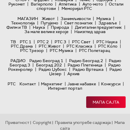
|
|
|
|
Рукомет
Ватерполо
Атлетика
Ауто-мото
Остали
|
спортови
Меморијал РТС
|
|
|
МАГАЗИН
Живот
Занимљивости
Музика
|
|
|
|
Технологијa
Путујемо
Свет познатих
Здравље
|
|
|
|
Филм и ТВ
Наука
Природа
Дигитални предузетник
|
За мале велике хероје
Наизглед здрав
|
|
|
|
|
ТВ
РТС 1
РТС 2
РТС 3
РТС Свет
РТС Наука
|
|
|
|
РТС Драма
РТС Живот
РТС Класика
РТС Коло
|
|
РТС Трезор
РТС Музика
РТС Полетарац
|
|
РАДИО
Радио Београд 1
Радио Београд 2
Радио
|
|
|
Београд 3
Београд 202
Радио Плетеница
Радио
|
|
|
Рокенролер
Радио Џубокс
Радио Вртешка
Радио
|
Џезер
Архив
|
|
|
|
РТС
Контакт
Маркетинг
Јавне набавке
Конкурси
Интернет портал
МАПА САЈТА
Приватност
Copyright
Правила употребе садржаја
Мапа
|
|
|
сајта