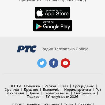
Радио Телевизија Србије
|
|
|
|
ВЕСТИ
Политика
Регион
Свет
Србија данас
|
|
|
|
Хроника
Друштво
Економија
Мерила времена
Рат
|
|
|
|
у Украјини
Време
Сервисне вести
Сматрачница
|
Подкаст
ЕУ могућности 2026
|
|
|
|
СПОРТ
Фудбал
Кошарка
Тенис
Одбојка