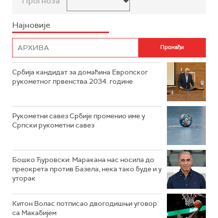
Прогноза
Најновије
Србија кандидат за домаћина Европског
рукометног првенства 2034. године
Рукометни савез Србије променио име у
Српски рукометни савез
Бошко Ђуровски: Маракана нас носила до
преокрета против Базела, нека тако буде и у
уторак
Китон Волас потписао двогодишњи уговор
са Макабијем