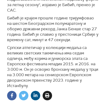
за летњу сезону", изјавио је Бибић, пренео је
САС.
Бибић је крајем прошле године тријумфовао
на шестом Београдском полумаратону и
оборио државни рекорд Јанка Бенше стар 27
година. Бибић је славио у престоници Србије у
времену сат, минут и 47 секунди.
Српски атлетичар у колекцији медаља са
великих светских такмичења има седам
одличја, међу којима и јуниорска злата са
Европскх фестивала младих 2015. и 2016. на
3.000 м. Он је освојио бронзану медаљу у трци
на 3.000 метара на сениорском Европском
дворанском првенству 2023. године у
Истанбулу.