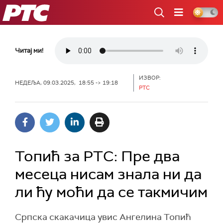
РТС
Читај ми!
ИЗВОР:
НЕДЕЉА, 09.03.2025, 18:55 -> 19:18
РТС
Топић за РТС: Пре два
месеца нисам знала ни да
ли ћу моћи да се такмичим
Српска скакачица увис Ангелина Топић