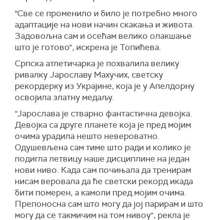
"Све се променило и било је потребно много
адаптације на нови начин скакања и живота.
Задовољна сам и осећам велико олакшање
што је готово", искрена је Топићева.
Српска атлетичарка је похвалила велику
ривалку Јарославу Махучих, светску
рекордерку из Украјине, која је у Апелдорну
освојила златну медаљу.
"Јарослава је стварно фантастична девојка.
Девојка са друге планете која је пред мојим
очима урадила нешто невероватно.
Одушевљена сам тиме што ради и колико је
подигла летвицу наше дисциплине на један
нови ниво. Када сам почињала да тренирам
нисам веровала да ће светски рекорд икада
бити померен, а камоли пред мојим очима.
Препоносна сам што могу да јој парирам и што
могу да се такмичим на том нивоу", рекла је