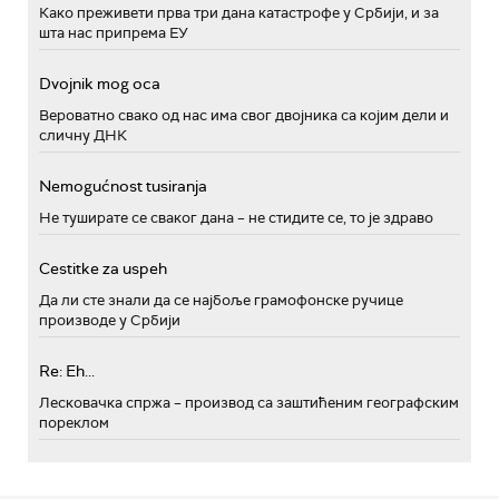
Како преживети прва три дана катастрофе у Србији, и за
шта нас припрема ЕУ
Dvojnik mog oca
Вероватно свако од нас има свог двојника са којим дели и
сличну ДНК
Nemogućnost tusiranja
Не туширате се сваког дана – не стидите се, то је здраво
Cestitke za uspeh
Да ли сте знали да се најбоље грамофонске ручице
производе у Србији
Re: Eh...
Лесковачка спржа – производ са заштићеним географским
пореклом