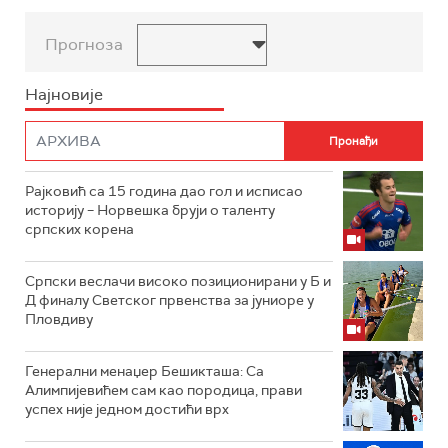
Прогноза
Најновије
Рајковић са 15 година дао гол и исписао
историју – Норвешка бруји о таленту
српских корена
Српски веслачи високо позиционирани у Б и
Д финалу Светског првенства за јуниоре у
Пловдиву
Генерални менаџер Бешикташа: Са
Алимпијевићем сам као породица, прави
успех није једном достићи врх