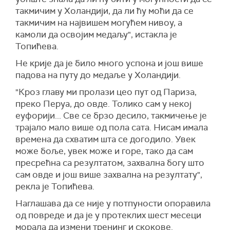
такмичим у Холандији, да ли ћу моћи да се
такмичим на највишем могућем нивоу, а
камоли да освојим медаљу", истакла је
Топићева.
Не крије да је било много успона и још више
падова на путу до медаље у Холандији.
"Кроз главу ми пролази цео пут од Париза,
преко Перуа, до овде. Толико сам у некој
еуфорији... Све се брзо десило, такмичење је
трајало мало више од пола сата. Нисам имала
времена да схватим шта се догодило. Увек
може боље, увек може и горе, тако да сам
пресрећна са резултатом, захвална богу што
сам овде и још више захвална на резултату",
рекла је Топићева.
Наглашава да се није у потпуности опоравила
од повреде и да је у протеклих шест месеци
морала да измени тренинг и скокове.