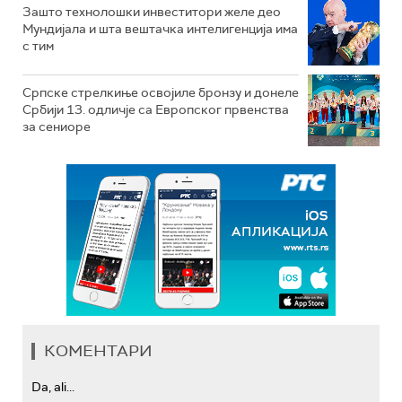
Зашто технолошки инвеститори желе део
Мундијала и шта вештачка интелигенција има
с тим
Српске стрелкиње освојиле бронзу и донеле
Србији 13. одличје са Европског првенства
за сениоре
КОМЕНТАРИ
Da, ali...