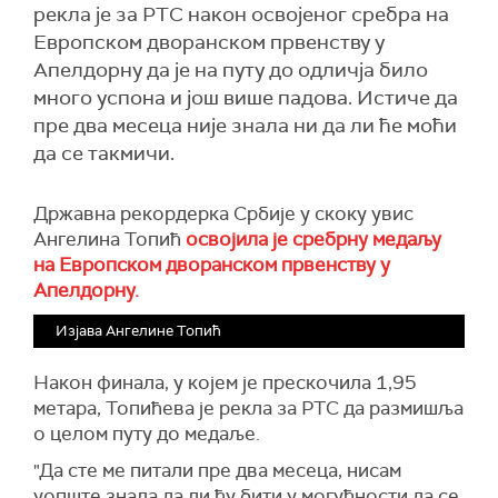
рекла је за РТС након освојеног сребра на
Европском дворанском првенству у
Апелдорну да је на путу до одличја било
много успона и још више падова. Истиче да
пре два месеца није знала ни да ли ће моћи
да се такмичи.
Државна рекордерка Србије у скоку увис
Ангелина Топић
освојила је сребрну медаљу
на Европском дворанском првенству у
Апелдорну.
Изјава Ангелине Топић
Након финала, у којем је прескочила
1,95
метара, Топићева је рекла за РТС да размишља
о целом путу до медаље.
"Да сте ме питали пре два месеца, нисам
уопште знала да ли ћу бити у могућности да се