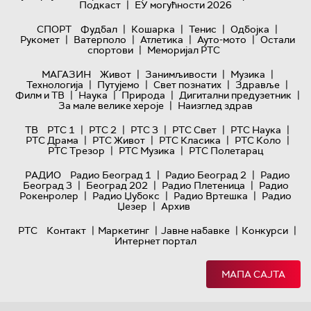
|
Подкаст
ЕУ могућности 2026
|
|
|
|
СПОРТ
Фудбал
Кошарка
Тенис
Одбојка
|
|
|
|
Рукомет
Ватерполо
Атлетика
Ауто-мото
Остали
|
спортови
Меморијал РТС
|
|
|
МАГАЗИН
Живот
Занимљивости
Музика
|
|
|
|
Технологијa
Путујемо
Свет познатих
Здравље
|
|
|
|
Филм и ТВ
Наука
Природа
Дигитални предузетник
|
За мале велике хероје
Наизглед здрав
|
|
|
|
|
ТВ
РТС 1
РТС 2
РТС 3
РТС Свет
РТС Наука
|
|
|
|
РТС Драма
РТС Живот
РТС Класика
РТС Коло
|
|
РТС Трезор
РТС Музика
РТС Полетарац
|
|
РАДИО
Радио Београд 1
Радио Београд 2
Радио
|
|
|
Београд 3
Београд 202
Радио Плетеница
Радио
|
|
|
Рокенролер
Радио Џубокс
Радио Вртешка
Радио
|
Џезер
Архив
|
|
|
|
РТС
Контакт
Маркетинг
Јавне набавке
Конкурси
Интернет портал
МАПА САЈТА