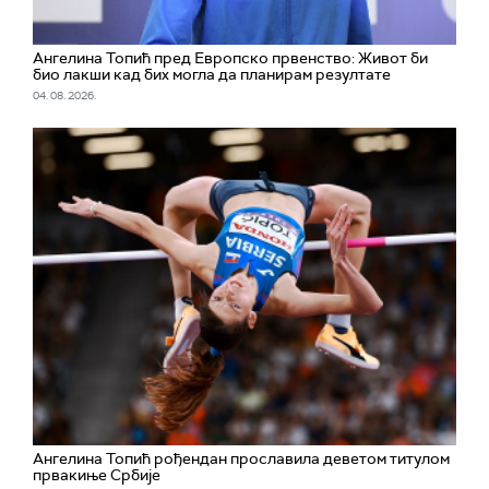
Ангелина Топић пред Европско првенство: Живот би
био лакши кад бих могла да планирам резултате
04. 08. 2026.
Ангелина Топић рођендан прославила деветом титулом
првакиње Србије