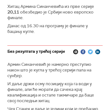
Хитац Армина Синанчевића из прве серије
20,11
обезбедио је Србији ново европско
финале.
Данас од 16.30 на програму је финале у
бацању кугле.
Без резултата у трећој серији
Армин Синанчевић је намерно преступио
након што је кугла у трећој серији пала на
сунђер.
И даље држи осму позицију која га води у
финале, али ће морати да сачека крај
квалификација и остале такмичаре да баце
свој последњи хитац.
Чех Станек и даље је једини који је пребацио