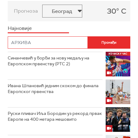
30° C
Прогноза
Најновије
Синанчевић у борби за нову медаљу на
Европском првенству (РТС 2)
Ивана Шпановић једним скоком до финала
Европског првенства
Руски пливач Иља Бородин уз рекорд првак
Европе на 400 метара мешовито