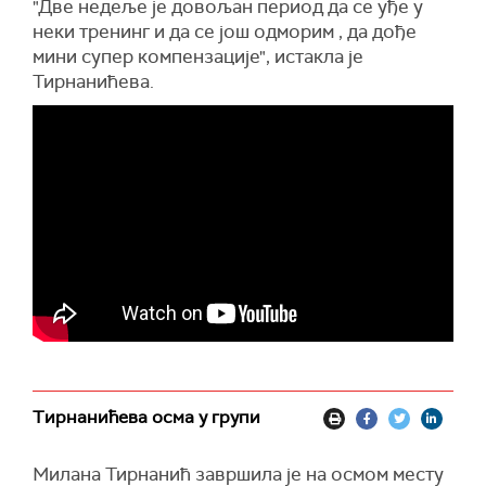
"Две недеље је довољан период да се уђе у
неки тренинг и да се још одморим , да дође
мини супер компензације", истакла је
Тирнанићева.
Тирнанићева осма у групи
Милана Тирнанић завршила је на осмом месту