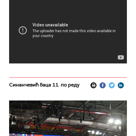
Синанчевић баца 11. по реду