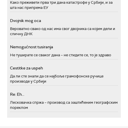
Како преживети прва три дана катастрофе у Србији, и за
шта нас припрема ЕУ
Dvojnik mog oca
Вероватно свако од нас има свог двојника са којим дели и
сличну ДНК
Nemogućnost tusiranja
Не туширате се сваког дана – не стидите се, то је здраво
Cestitke za uspeh
Да ли сте знали да се најбоље грамофонске ручице
производе у Србији
Re: Eh...
Лесковачка спржа – производ са заштићеним географским
пореклом