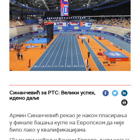
Синанчевић за РТС: Велики успех,
идемо даље
Армин Синанчевић рекао је након пласирања
у финале бацања кугле на Европском да није
било лако у квалификацијама.
"Ту су сви најбољи бацачи Европе, људи које ја