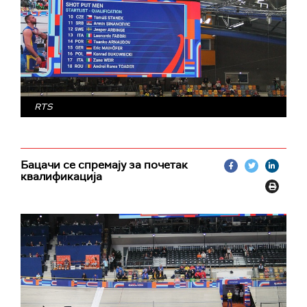
RTS
Бацачи се спремају за почетак
квалификација