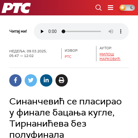
РТС
Читај ми!
АУТОР:
ИЗВОР:
НЕДЕЉА, 09.03.2025,
МИЛОШ
05:47 -> 12:02
РТС
МАРКОВИЋ
Синанчевић се пласирао
у финале бацања кугле,
Тирнанићева без
полуфинала