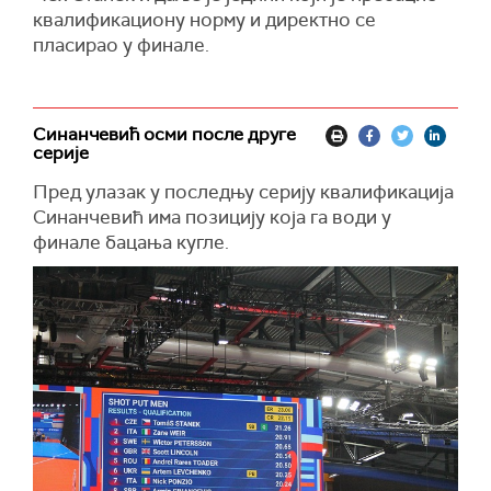
квалификациону норму и директно се
пласирао у финале.
Синанчевић осми после друге
серије
Пред улазак у последњу серију квалификација
Синанчевић има позицију која га води у
финале бацања кугле.