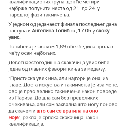
квалификационих група, док ће четири
најбрже попунити места од 21. до 24. у
наредној фази такмичења.
У једном од једанаест финала последњег дана
наступа и
Ангелина Топић
од
17.05
у
скоку
увис.
Топићева је скоком 1,89 обезбедила пролаз
међу осам најбољих.
Деветнаестогодишња скакачица увис биће
једна од главних фавориткиња за медаљу.
"Пристиска увек има, али најгори је онај из
главе. Доста искуства и такмичења је иза мене,
ово је прво велико такмичење након повреде
из Париза. Дошла сам без превеликих
очекивања, али сам захвална што могу поново
да скачем и
што сам се вратила на оно
моје
", рекла је српска скакачица након
квалификација.