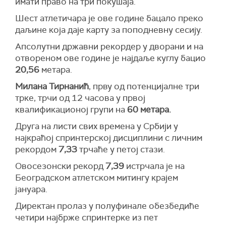
имати право на три покушаја.
Шест атлетичара је ове године бацало преко
даљине која даје карту за поподневну сесију.
Апсолутни државни рекордер у дворани и на
отвореном ове године је најдаље куглу бацио
20,56
метара.
Милана Тирнанић
, прву од потенцијалне три
трке, трчи од 12 часова у првој
квалификационој групи на
60 метара.
Друга на листи свих времена у Србији у
најкраћој спринтерској дисциплини с личним
рекордом
7,33
трчаће у петој стази.
Овосезонски рекорд
7,39
истрчала је на
Београдском атлетском митингу крајем
јануара.
Директан пролаз у полуфинале обезбедиће
четири најбрже спринтерке из пет