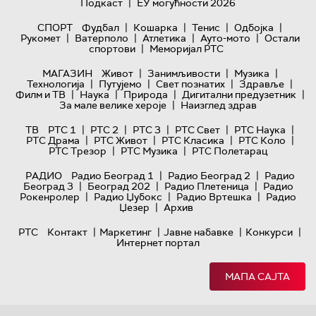
|
Подкаст
ЕУ могућности 2026
|
|
|
|
СПОРТ
Фудбал
Кошарка
Тенис
Одбојка
|
|
|
|
Рукомет
Ватерполо
Атлетика
Ауто-мото
Остали
|
спортови
Меморијал РТС
|
|
|
МАГАЗИН
Живот
Занимљивости
Музика
|
|
|
|
Технологијa
Путујемо
Свет познатих
Здравље
|
|
|
|
Филм и ТВ
Наука
Природа
Дигитални предузетник
|
За мале велике хероје
Наизглед здрав
|
|
|
|
|
ТВ
РТС 1
РТС 2
РТС 3
РТС Свет
РТС Наука
|
|
|
|
РТС Драма
РТС Живот
РТС Класика
РТС Коло
|
|
РТС Трезор
РТС Музика
РТС Полетарац
|
|
РАДИО
Радио Београд 1
Радио Београд 2
Радио
|
|
|
Београд 3
Београд 202
Радио Плетеница
Радио
|
|
|
Рокенролер
Радио Џубокс
Радио Вртешка
Радио
|
Џезер
Архив
|
|
|
|
РТС
Контакт
Маркетинг
Јавне набавке
Конкурси
Интернет портал
МАПА САЈТА