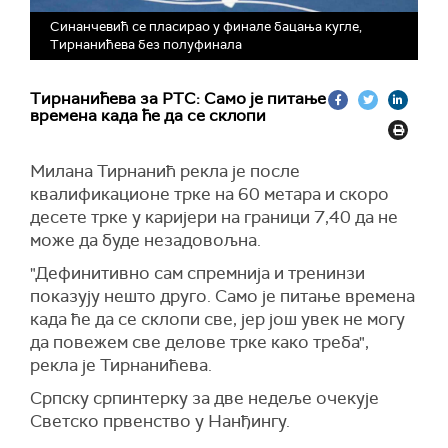
Синанчевић се пласирао у финале бацања кугле,
Тирнанићева без полуфинала
Тирнанићева за РТС: Само је питање
времена када ће да се склопи
Милана Тирнанић рекла је после
квалификационе трке на 60 метара и скоро
десете трке у каријери на граници 7,40 да не
може да буде незадовољна.
"Дефинитивно сам спремнија и тренинзи
показују нешто друго. Само је питање времена
када ће да се склопи све, јер још увек не могу
да повежем све делове трке како треба",
рекла је Тирнанићева.
Српску српинтерку за две недеље очекује
Светско првенство у Нанђингу.