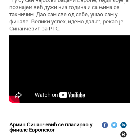
познајем већ дужи низ година и са њима се
такмичим. Дао сам све од себе, ушао сам у
финале. Велики успех, идемо даље", рекао је
Синанчевић за РТС.
Армин Синанчевић се пласирао у
финале Европског