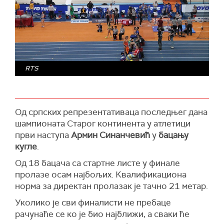
RTS
Од српских репрезентативаца последњег дана
шампионата Старог континента у атлетици
први наступа
Армин Синанчевић
у
бацању
кугле
.
Од 18 бацача са стартне листе у финале
пролазе осам најбољих. Квалификациона
норма за директан пролазак је тачно 21 метар.
Уколико је сви финалисти не пребаце
рачунаће се ко је био најближи, а сваки ће