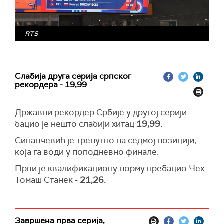
RTS
Слабија друга серија српског
рекордера - 19,99
Државни рекордер Србије у другој серији
бацио је нешто слабији хитац
19,99.
Синанчевић је тренутно на седмој позицији,
која га води у поподневно финале.
Први је квалификациону норму пребацио Чех
Томаш Станек -
21,26.
Завршена прва серија,