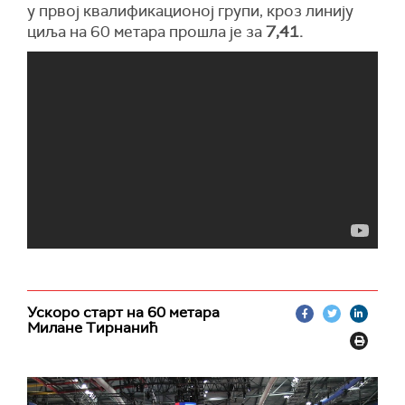
у првој квалификационој групи, кроз линију
циља на 60 метара прошла је за
7,41.
Ускоро старт на 60 метара
Милане Тирнанић