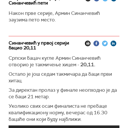
Синанчевић пети
Након прве серије, Армин Синанчевић
заузима пето место.
Синанчевић у првој серији
бацио 20,11
Српски бацач кугле Армин Синанчевић
отворио је такмичење хицем -
20,11.
Остало је још седам такмичара да баци први
хитац.
За директан пролаз у финале неопходно је да
се баци 21 метар.
Уколико свих осам финалиста не пребаце
квалификациону норму, вечерас од 16.30
бацаће они који буду најближи.