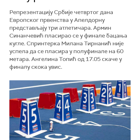
Репрезентацију Србије четвртог дана
Европског првенства у Апелдорну
представљају три атлетичара. Армин
Синанчевић пласирао се у финале бацања
кугле. Спринтерка Милана Тирнанић није
успела да се пласира у полуфинале на 60
метара. Ангелина Топић од 17.05 скаче у
финалу скока увис.