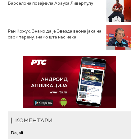
Барселона позајмила Арауха Ливерпулу
Ран Кожух: Знамо да је Звезда веома јака на
свом терену, знамо шта нас чека
КОМЕНТАРИ
Da, ali...