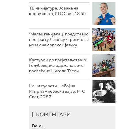
ТВ минијатуре: Јована на
крову света, РТС Свет, 18.55
"Малац генијалац“ представио
програм у Лајонсу - тренинг за
мозак на српском језику
Културом до пријатељства: У
Голубовцима одржано вече
посвећено Николи Тесли
Наши сусрети: Небојша
Митрић – небески вајар, РТС
Свет, 20.57
КОМЕНТАРИ
Da, ali...