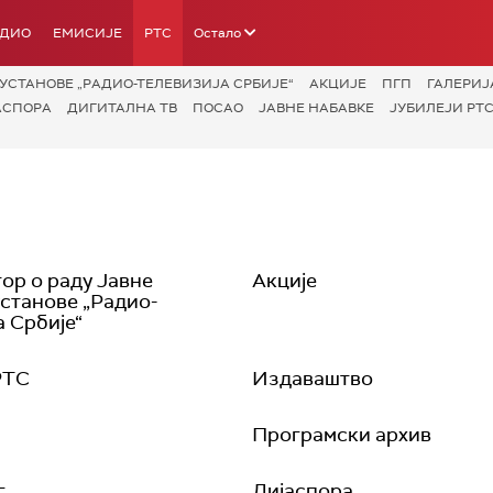
АДИО
ЕМИСИЈЕ
РТС
Остало
УСТАНОВЕ „РАДИО-ТЕЛЕВИЗИЈА СРБИЈЕ“
АКЦИЈЕ
ПГП
ГАЛЕРИЈ
АСПОРА
ДИГИТАЛНА ТВ
ПОСАО
ЈАВНЕ НАБАВКЕ
ЈУБИЛЕЈИ РТС
р о раду Јавне
Акције
установе „Радио-
а Србије“
РТС
Издаваштво
Програмски архив
г
Дијаспора