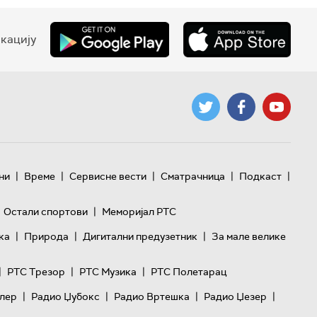
кацију
|
|
|
|
|
ни
Време
Сервисне вести
Сматрачница
Подкаст
|
Остали спортови
Меморијал РТС
|
|
|
ка
Природа
Дигитални предузетник
За мале велике
|
|
|
РТС Трезор
РТС Музика
РТС Полетарац
|
|
|
|
лер
Радио Џубокс
Радио Вртешка
Радио Џезер