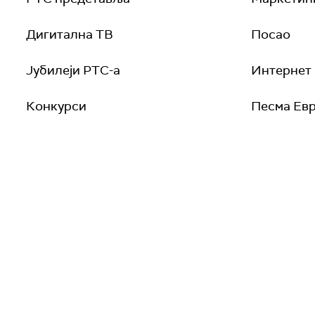
Дигитална ТВ
Посао
Јубилеји РТС-а
Интернет
Конкурси
Песма Евр