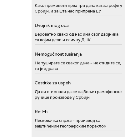
Како преживети прва три дана катастрофе у
Србији, и за шта нас припрема ЕУ
Dvojnik mog oca
Вероватно свако од нас има свог двојника
са којим дели и сличну ДНК
Nemogućnost tusiranja
Не туширате се сваког дана – не стидите се,
то је здраво
Cestitke za uspeh
Да ли сте знали да се најбоље грамофонске
ручице производе у Србији
Re: Eh...
Лесковачка спржа – производ са
заштићеним географским пореклом