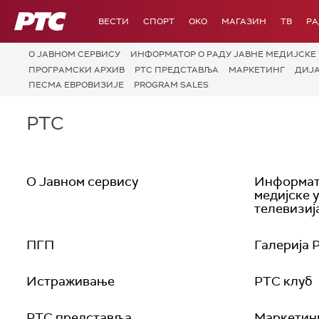
РТС
ВЕСТИ
СПОРТ
OKO
МАГАЗИН
ТВ
Р
О JАВНОМ СЕРВИСУ
ИНФОРМАТОР О РАДУ ЈАВНЕ МЕДИЈСКЕ 
ПРОГРАМСКИ АРХИВ
РТС ПРЕДСТАВЉА
МАРКЕТИНГ
ДИЈ
ПЕСМА ЕВРОВИЗИЈЕ
PROGRAM SALES
РТС
О Jавном сервису
Информато
медијске 
телевизиј
ПГП
Галерија 
Истраживање
РТС клуб
РТС представља
Маркетин