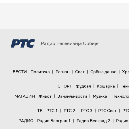
Радио Телевизија Србије
|
|
|
|
ВЕСТИ
Политика
Регион
Свет
Србија данас
Хр
|
|
СПОРТ
Фудбал
Кошарка
Тен
|
|
|
МАГАЗИН
Живот
Занимљивости
Музика
Техноло
|
|
|
|
ТВ
РТС 1
РТС 2
РТС 3
РТС Свет
РТ
|
|
РАДИО
Радио Београд 1
Радио Београд 2
Радио