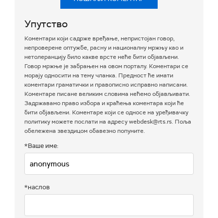
Упутство
Коментари који садрже вређање, непристојан говор,
непроверене оптужбе, расну и националну мржњу као и
нетолеранцију било какве врсте неће бити објављени.
Говор мржње је забрањен на овом порталу. Коментари се
морају односити на тему чланка. Предност ће имати
коментари граматички и правописно исправно написани.
Коментаре писане великим словима нећемо објављивати.
Задржавамо право избора и краћења коментара који ће
бити објављени. Коментаре који се односе на уређивачку
политику можете послати на адресу webdesk@rts.rs. Поља
обележена звездицом обавезно попуните.
*Ваше име:
*наслов