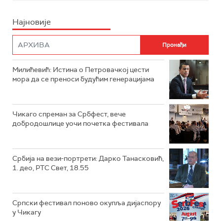
Најновије
Милићевић: Истина о Петровачкој цести
мора да се преноси будућим генерацијама
Чикаго спреман за Србфест, вече
добродошлице уочи почетка фестивала
Србија на вези-портрети: Дарко Танасковић,
1. део, РТС Свет, 18.55
Српски фестивал поново окупља дијаспору
у Чикагу