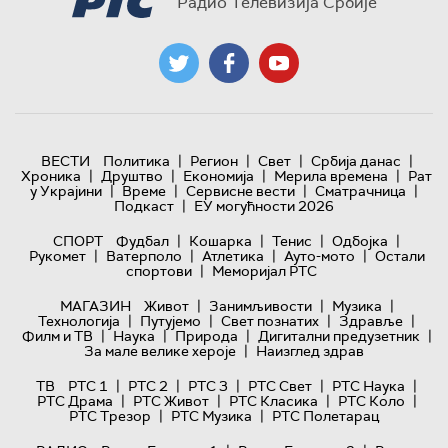
Радио Телевизија Србије
|
|
|
|
ВЕСТИ
Политика
Регион
Свет
Србија данас
|
|
|
|
Хроника
Друштво
Економија
Мерила времена
Рат
|
|
|
|
у Украјини
Време
Сервисне вести
Сматрачница
|
Подкаст
ЕУ могућности 2026
|
|
|
|
СПОРТ
Фудбал
Кошарка
Тенис
Одбојка
|
|
|
|
Рукомет
Ватерполо
Атлетика
Ауто-мото
Остали
|
спортови
Меморијал РТС
|
|
|
МАГАЗИН
Живот
Занимљивости
Музика
|
|
|
|
Технологијa
Путујемо
Свет познатих
Здравље
|
|
|
|
Филм и ТВ
Наука
Природа
Дигитални предузетник
|
За мале велике хероје
Наизглед здрав
|
|
|
|
|
ТВ
РТС 1
РТС 2
РТС 3
РТС Свет
РТС Наука
|
|
|
|
РТС Драма
РТС Живот
РТС Класика
РТС Коло
|
|
РТС Трезор
РТС Музика
РТС Полетарац