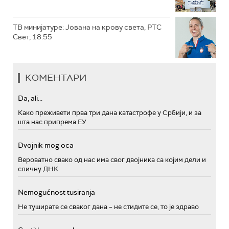
ТВ минијатуре: Јована на крову света, РТС
Свет, 18.55
КОМЕНТАРИ
Da, ali...
Како преживети прва три дана катастрофе у Србији, и за
шта нас припрема ЕУ
Dvojnik mog oca
Вероватно свако од нас има свог двојника са којим дели и
сличну ДНК
Nemogućnost tusiranja
Не туширате се сваког дана – не стидите се, то је здраво