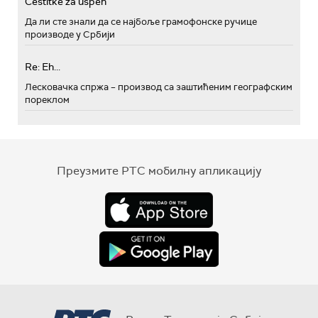
Cestitke za uspeh
Да ли сте знали да се најбоље грамофонске ручице
производе у Србији
Re: Eh...
Лесковачка спржа – производ са заштићеним географским
пореклом
Преузмите РТС мобилну апликацију