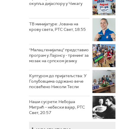
окупља дијаспору у Чикагу
ТВ минијатуре: Јована на
крову света, РТС Свет, 18.55
"Малац генијалац“ представио
програм у Лајонсу - тренинг за
мозак на српском језику
Културом до пријатељства: У
Голубовцима одржано вече
посвећено Николи Тесли
Наши сусрети: Небојша
Митрић – небески вајар, РТС
Свет, 20.57