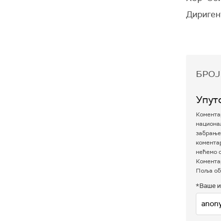
Дириген
БРОЈ
Упут
Коментар
национал
забрањен
комента
нећемо о
Коментар
Поља об
*Ваше и