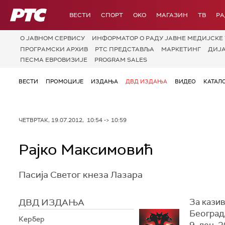
РТС
ВЕСТИ
СПОРТ
OKO
МАГАЗИН
ТВ
Р
О JАВНОМ СЕРВИСУ
ИНФОРМАТОР О РАДУ ЈАВНЕ МЕДИЈСКЕ 
ПРОГРАМСКИ АРХИВ
РТС ПРЕДСТАВЉА
МАРКЕТИНГ
ДИЈ
ПЕСМА ЕВРОВИЗИЈЕ
PROGRAM SALES
ВЕСТИ
ПРОМОЦИЈЕ
ИЗДАЊА
ДВД ИЗДАЊА
ВИДЕО
КАТАЛ
ЧЕТВРТАК, 19.07.2012, 10:54 -> 10:59
Рајко Максимовић
Пасија Светог кнеза Лазара
ДВД ИЗДАЊА
За казив
Београд,
Кербер
9. дец. 