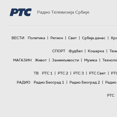
Радио Телевизија Србије
|
|
|
|
ВЕСТИ
Политика
Регион
Свет
Србија данас
Хр
|
|
СПОРТ
Фудбал
Кошарка
Тен
|
|
|
МАГАЗИН
Живот
Занимљивости
Музика
Техноло
|
|
|
|
ТВ
РТС 1
РТС 2
РТС 3
РТС Свет
РТ
|
|
РАДИО
Радио Београд 1
Радио Београд 2
Радио
РТС