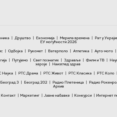
|
|
|
|
оника
Друштво
Економија
Мерила времена
Рат у Украји
ЕУ могућности 2026
|
|
|
|
|
|
ис
Одбојка
Рукомет
Ватерполо
Атлетика
Ауто-мото
|
|
|
|
|
гијa
Путујемо
Свет познатих
Здравље
Филм и ТВ
Нау
|
хероје
Наизглед здрав
|
|
|
|
С Наука
РТС Драма
РТС Живот
РТС Класика
РТС Коло
|
|
|
 Београд 3
Београд 202
Радио Плетеница
Радио Рокенро
Архив
|
|
|
|
Контакт
Маркетинг
Јавне набавке
Конкурси
Интернет п