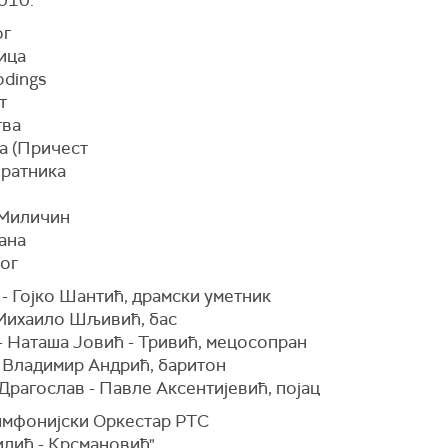
ог
ица
odings
т
тва
а (Причест
 ратника
 Миличин
ана
лог
- Гојко Шантић, драмски уметник
 Михаило Шљивић, бас
- Наташа Јовић - Тривић, мецосопран
 Владимир Андрић, баритон
Драгослав - Павле Аксентијевић, појац
имфонијски Оркестар РТС
илић - Крсмановић"