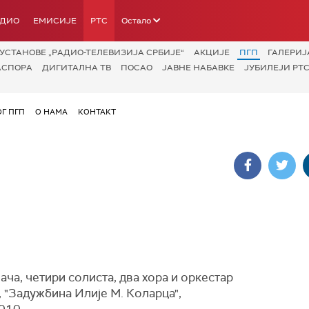
АДИО
ЕМИСИЈЕ
РТС
Остало
УСТАНОВЕ „РАДИО-ТЕЛЕВИЗИЈА СРБИЈЕ“
АКЦИЈЕ
ПГП
ГАЛЕРИЈ
АСПОРА
ДИГИТАЛНА ТВ
ПОСАО
ЈАВНЕ НАБАВКЕ
ЈУБИЛЕЈИ РТС
ОГ ПГП
О НАМА
КОНТАКТ
ача, четири солиста, два хора и оркестар
 "Задужбина Илије М. Коларца",
2010.