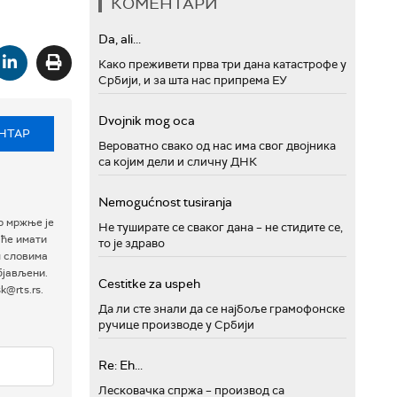
КОМЕНТАРИ
Da, ali...
Како преживети прва три дана катастрофе у
Србији, и за шта нас припрема ЕУ
Dvojnik mog oca
НТАР
Вероватно свако од нас има свог двојника
са којим дели и сличну ДНК
Nemogućnost tusiranja
р мржње је
Не туширате се сваког дана – не стидите се,
 ће имати
то је здраво
м словима
бјављени.
Cestitke za uspeh
@rts.rs.
Да ли сте знали да се најбоље грамофонске
ручице производе у Србији
Re: Eh...
Лесковачка спржа – производ са