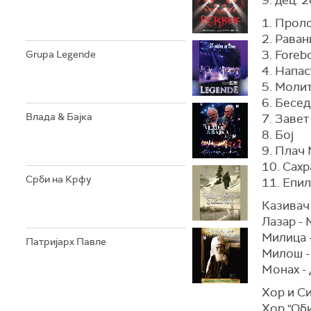
1. Прол
2. Раван
3. Foreb
Grupa Legende
4. Напас
5. Моли
6. Бесед
Влада & Бајка
7. Завет
8. Бој
9. Плач
10. Сахр
Срби на Крфу
11. Епи
Казивач 
Лазар -
Милица 
Патријарх Павле
Милош -
Moнах - 
Хор и С
Хор "Об