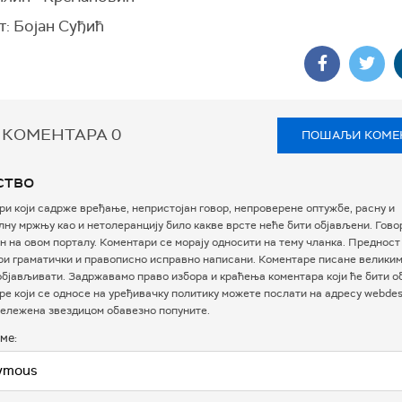
т: Бојан Суђић
 КОМЕНТАРА
0
ПОШАЉИ КОМЕ
ство
и који садрже вређање, непристојан говор, непроверене оптужбе, расну и
ну мржњу као и нетолеранцију било какве врсте неће бити објављени. Гово
 на овом порталу. Коментари се морају односити на тему чланка. Предност
ри граматички и правописно исправно написани. Коментаре писане велики
бјављивати. Задржавамо право избора и краћења коментара који ће бити о
е који се односе на уређивачку политику можете послати на адресу webdesk
ележена звездицом обавезно попуните.
ме: