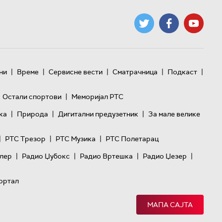
|
|
|
|
|
ни
Време
Сервисне вести
Сматрачница
Подкаст
|
Остали спортови
Меморијал РТС
|
|
|
ка
Природа
Дигитални предузетник
За мале велике
|
|
|
РТС Трезор
РТС Музика
РТС Полетарац
|
|
|
|
лер
Радио Џубокс
Радио Вртешка
Радио Џезер
ортал
МАПА САЈТА