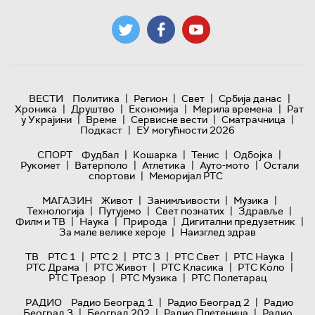
|
|
|
|
ВЕСТИ
Политика
Регион
Свет
Србија данас
|
|
|
|
Хроника
Друштво
Економија
Мерила времена
Рат
|
|
|
|
у Украјини
Време
Сервисне вести
Сматрачница
|
Подкаст
ЕУ могућности 2026
|
|
|
|
СПОРТ
Фудбал
Кошарка
Тенис
Одбојка
|
|
|
|
Рукомет
Ватерполо
Атлетика
Ауто-мото
Остали
|
спортови
Меморијал РТС
|
|
|
МАГАЗИН
Живот
Занимљивости
Музика
|
|
|
|
Технологијa
Путујемо
Свет познатих
Здравље
|
|
|
|
Филм и ТВ
Наука
Природа
Дигитални предузетник
|
За мале велике хероје
Наизглед здрав
|
|
|
|
|
ТВ
РТС 1
РТС 2
РТС 3
РТС Свет
РТС Наука
|
|
|
|
РТС Драма
РТС Живот
РТС Класика
РТС Коло
|
|
РТС Трезор
РТС Музика
РТС Полетарац
|
|
РАДИО
Радио Београд 1
Радио Београд 2
Радио
|
|
|
Београд 3
Београд 202
Радио Плетеница
Радио