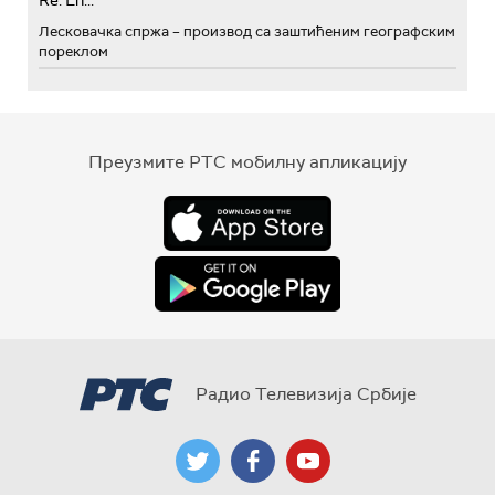
Лесковачка спржа – производ са заштићеним географским
пореклом
Преузмите РТС мобилну апликацију
Радио Телевизија Србије