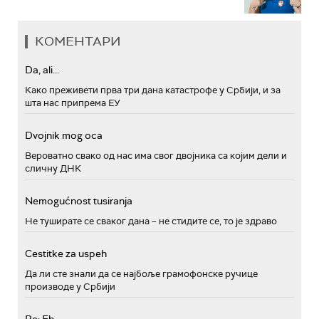
КОМЕНТАРИ
Da, ali...
Како преживети прва три дана катастрофе у Србији, и за
шта нас припрема ЕУ
Dvojnik mog oca
Вероватно свако од нас има свог двојника са којим дели и
сличну ДНК
Nemogućnost tusiranja
Не туширате се сваког дана – не стидите се, то је здраво
Cestitke za uspeh
Да ли сте знали да се најбоље грамофонске ручице
производе у Србији
Re: Eh...