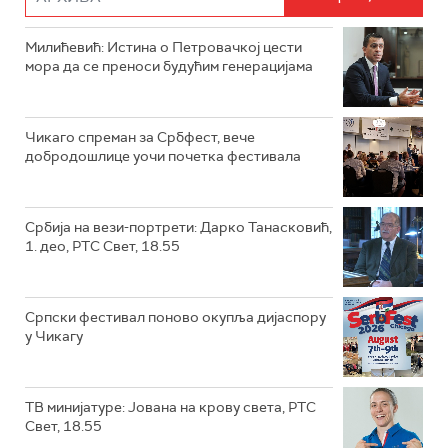
Милићевић: Истина о Петровачкој цести
мора да се преноси будућим генерацијама
Чикаго спреман за Србфест, вече
добродошлице уочи почетка фестивала
Србија на вези-портрети: Дарко Танасковић,
1. део, РТС Свет, 18.55
Српски фестивал поново окупља дијаспору
у Чикагу
ТВ минијатуре: Јована на крову света, РТС
Свет, 18.55