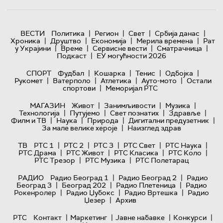
|
|
|
|
ВЕСТИ
Политика
Регион
Свет
Србија данас
|
|
|
|
Хроника
Друштво
Економија
Мерила времена
Рат
|
|
|
|
у Украјини
Време
Сервисне вести
Сматрачница
|
Подкаст
ЕУ могућности 2026
|
|
|
|
СПОРТ
Фудбал
Кошарка
Тенис
Одбојка
|
|
|
|
Рукомет
Ватерполо
Атлетика
Ауто-мото
Остали
|
спортови
Меморијал РТС
|
|
|
МАГАЗИН
Живот
Занимљивости
Музика
|
|
|
|
Технологијa
Путујемо
Свет познатих
Здравље
|
|
|
|
Филм и ТВ
Наука
Природа
Дигитални предузетник
|
За мале велике хероје
Наизглед здрав
|
|
|
|
|
ТВ
РТС 1
РТС 2
РТС 3
РТС Свет
РТС Наука
|
|
|
|
РТС Драма
РТС Живот
РТС Класика
РТС Коло
|
|
РТС Трезор
РТС Музика
РТС Полетарац
|
|
РАДИО
Радио Београд 1
Радио Београд 2
Радио
|
|
|
Београд 3
Београд 202
Радио Плетеница
Радио
|
|
|
Рокенролер
Радио Џубокс
Радио Вртешка
Радио
|
Џезер
Архив
|
|
|
|
РТС
Контакт
Маркетинг
Јавне набавке
Конкурси