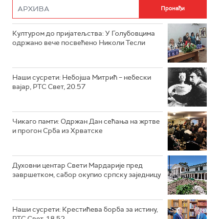
Културом до пријатељства: У Голубовцима
одржано вече посвећено Николи Тесли
Наши сусрети: Небојша Митрић – небески
вајар, РТС Свет, 20.57
Чикаго памти: Одржан Дан сећања на жртве
и прогон Срба из Хрватске
Духовни центар Свети Мардарије пред
завршетком, сабор окупио српску заједницу
Наши сусрети: Крестићева борба за истину,
РТС Свет, 18.52