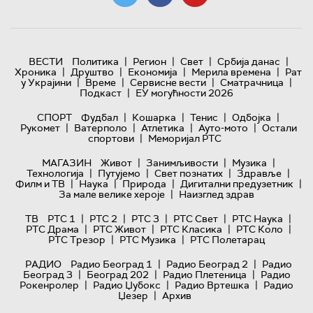
|
|
|
|
ВЕСТИ
Политика
Регион
Свет
Србија данас
|
|
|
|
Хроника
Друштво
Економија
Мерила времена
Рат
|
|
|
|
у Украјини
Време
Сервисне вести
Сматрачница
|
Подкаст
ЕУ могућности 2026
|
|
|
|
СПОРТ
Фудбал
Кошарка
Тенис
Одбојка
|
|
|
|
Рукомет
Ватерполо
Атлетика
Ауто-мото
Остали
|
спортови
Меморијал РТС
|
|
|
МАГАЗИН
Живот
Занимљивости
Музика
|
|
|
|
Технологијa
Путујемо
Свет познатих
Здравље
|
|
|
|
Филм и ТВ
Наука
Природа
Дигитални предузетник
|
За мале велике хероје
Наизглед здрав
|
|
|
|
|
ТВ
РТС 1
РТС 2
РТС 3
РТС Свет
РТС Наука
|
|
|
|
РТС Драма
РТС Живот
РТС Класика
РТС Коло
|
|
РТС Трезор
РТС Музика
РТС Полетарац
|
|
РАДИО
Радио Београд 1
Радио Београд 2
Радио
|
|
|
Београд 3
Београд 202
Радио Плетеница
Радио
|
|
|
Рокенролер
Радио Џубокс
Радио Вртешка
Радио
|
Џезер
Архив