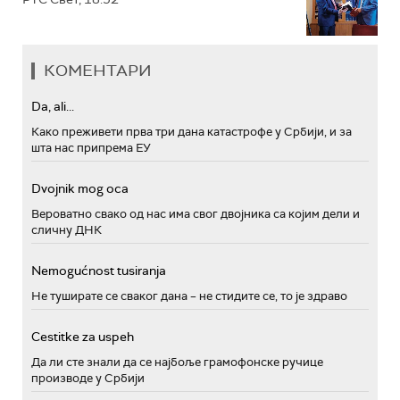
КОМЕНТАРИ
Da, ali...
Како преживети прва три дана катастрофе у Србији, и за
шта нас припрема ЕУ
Dvojnik mog oca
Вероватно свако од нас има свог двојника са којим дели и
сличну ДНК
Nemogućnost tusiranja
Не туширате се сваког дана – не стидите се, то је здраво
Cestitke za uspeh
Да ли сте знали да се најбоље грамофонске ручице
производе у Србији