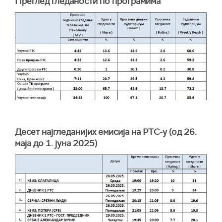
Преглед гледаности по програмима
Десет најгледанијих емисија на РТС-у (од 26.
маја до 1. јуна 2025)