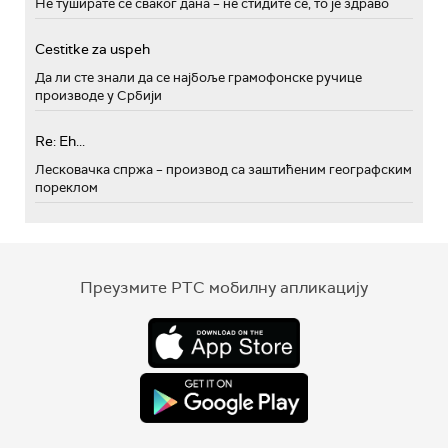
Не туширате се сваког дана – не стидите се, то је здраво
Cestitke za uspeh
Да ли сте знали да се најбоље грамофонске ручице
производе у Србији
Re: Eh...
Лесковачка спржа – производ са заштићеним географским
пореклом
Преузмите РТС мобилну апликацију