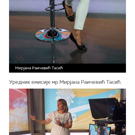
Мирјана Раичевић Тасић
Уредник емисије мр Мирјана Раичевић Тасић.