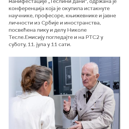
манифестације „Теслини дани“, одржана је
конференција која је окупила истакнуте
научнике, професоре, књижевнике и јавне
личности из Србије и иностранства,
посвећена лику и делу Николе
Тесле.Емисију погледајте и на РТС2 у
суботу, 11. јула у 11 сати.