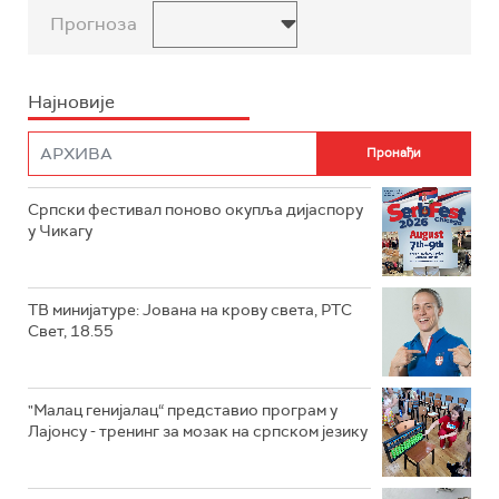
Прогноза
Најновије
Српски фестивал поново окупља дијаспору
у Чикагу
ТВ минијатуре: Јована на крову света, РТС
Свет, 18.55
"Малац генијалац“ представио програм у
Лајонсу - тренинг за мозак на српском језику