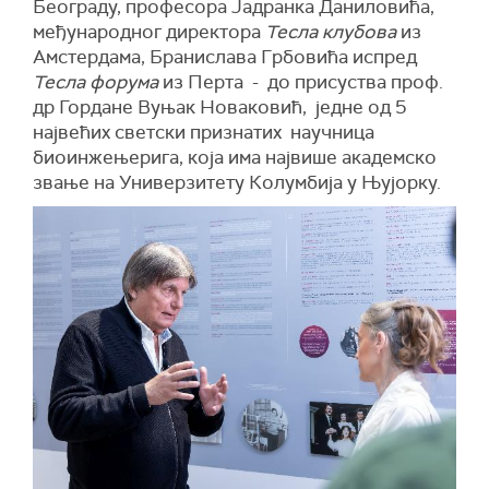
Београду, професора Јадранка Даниловића,
међународног директора
Тесла клубова
из
Амстердама, Бранислава Грбовића испред
Тесла форума
из Перта - до присуства проф.
др Гордане Вуњак Новаковић, једне од 5
највећих светски признатих научница
биоинжењерига, која има највише академско
звање на Универзитету Колумбија у Њујорку.