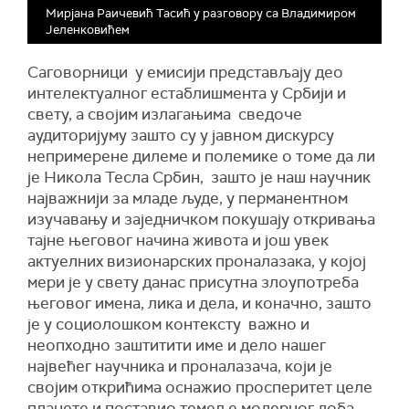
Мирјана Раичевић Тасић у разговору са Владимиром
Јеленковићем
Саговорници у емисији представљају део
интелектуалног естаблишмента у Србији и
свету, а својим излагањима сведоче
аудиторијуму зашто су у јавном дискурсу
непримерене дилеме и полемике о томе да ли
је Никола Тесла Србин, зашто је наш научник
најважнији за младе људе, у перманентном
изучавању и заједничком покушају откривања
тајне његовог начина живота и још увек
актуелних визионарских проналазака, у којој
мери је у свету данас присутна злоупотреба
његовог имена, лика и дела, и коначно, зашто
је у социолошком контексту важно и
неопходно заштитити име и дело нашег
највећег научника и проналазача, који је
својим открићима оснажио просперитет целе
планете и поставио темеље модерног доба.