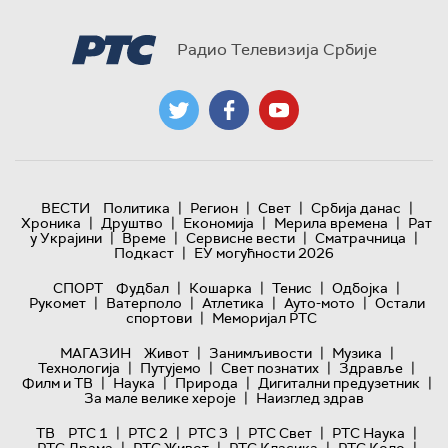
Радио Телевизија Србије
|
|
|
|
ВЕСТИ
Политика
Регион
Свет
Србија данас
|
|
|
|
Хроника
Друштво
Економија
Мерила времена
Рат
|
|
|
|
у Украјини
Време
Сервисне вести
Сматрачница
|
Подкаст
ЕУ могућности 2026
|
|
|
|
СПОРТ
Фудбал
Кошарка
Тенис
Одбојка
|
|
|
|
Рукомет
Ватерполо
Атлетика
Ауто-мото
Остали
|
спортови
Меморијал РТС
|
|
|
МАГАЗИН
Живот
Занимљивости
Музика
|
|
|
|
Технологијa
Путујемо
Свет познатих
Здравље
|
|
|
|
Филм и ТВ
Наука
Природа
Дигитални предузетник
|
За мале велике хероје
Наизглед здрав
|
|
|
|
|
ТВ
РТС 1
РТС 2
РТС 3
РТС Свет
РТС Наука
|
|
|
|
РТС Драма
РТС Живот
РТС Класика
РТС Коло