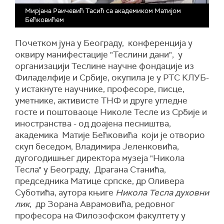
Мирјана Раичевић Тасић са академиком Матијом
Бећковићем
Почетком јуна у Београду, конференција у
оквиру манифестације "Теслини дани", у
организацији Теслине научне фондације из
Филаделфије и Србије, окупила је у РТС КЛУБ-
у истакнуте научнике, професоре, писце,
уметнике, активисте ТНФ и друге угледне
госте и поштоваоце Николе Тесле из Србије и
иностранства - од доајена песништва,
академика Матије Бећковића који је отворио
скуп беседом, Владимира Јеленковића,
дугогодишњег директора музеја "Никола
Тесла" у Београду, Драгана Станића,
председника Матице српске, др Оливера
Суботића, аутора књиге
Никола Тесла духовни
лик
, др Зорана Аврамовића, редовног
професора на Филозофском факултету у