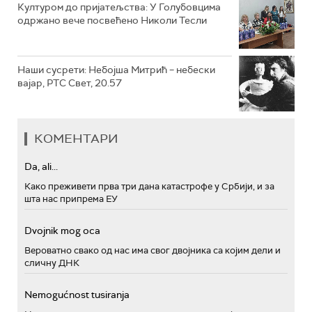
Културом до пријатељства: У Голубовцима
одржано вече посвећено Николи Тесли
Наши сусрети: Небојша Митрић – небески
вајар, РТС Свет, 20.57
КОМЕНТАРИ
Da, ali...
Како преживети прва три дана катастрофе у Србији, и за
шта нас припрема ЕУ
Dvojnik mog oca
Вероватно свако од нас има свог двојника са којим дели и
сличну ДНК
Nemogućnost tusiranja