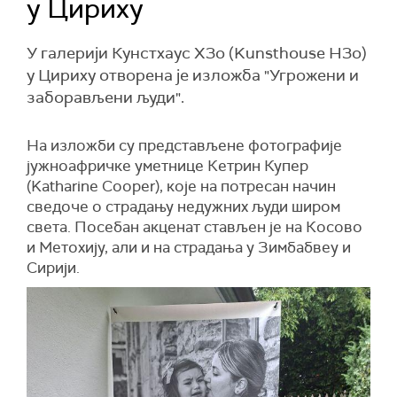
у Цириху
У галерији Кунстхаус Х3о (Kunsthouse H3o)
у Цириху отворена je изложба "Угрожени и
заборављени људи".
На изложби су представљене фотографије
јужноафричке уметнице Кетрин Купер
(Katharine Cooper), које на потресан начин
сведоче о страдању недужних људи широм
света. Посебан акценат стављен је на Косово
и Метохију, али и на страдања у Зимбабвеу и
Сирији.