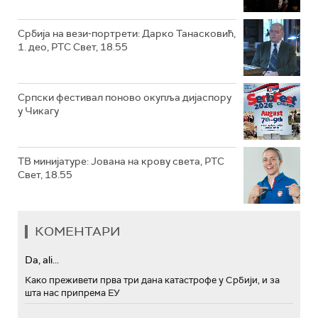
Србија на вези-портрети: Дарко Танасковић,
1. део, РТС Свет, 18.55
Српски фестивал поново окупља дијаспору
у Чикагу
ТВ минијатуре: Јована на крову света, РТС
Свет, 18.55
КОМЕНТАРИ
Da, ali...
Како преживети прва три дана катастрофе у Србији, и за
шта нас припрема ЕУ