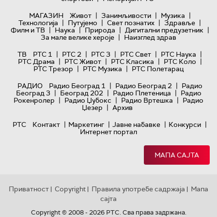
|
|
|
МАГАЗИН
Живот
Занимљивости
Музика
|
|
|
|
Технологијa
Путујемо
Свет познатих
Здравље
|
|
|
|
Филм и ТВ
Наука
Природа
Дигитални предузетник
|
За мале велике хероје
Наизглед здрав
|
|
|
|
|
ТВ
РТС 1
РТС 2
РТС 3
РТС Свет
РТС Наука
|
|
|
|
РТС Драма
РТС Живот
РТС Класика
РТС Коло
|
|
РТС Трезор
РТС Музика
РТС Полетарац
|
|
РАДИО
Радио Београд 1
Радио Београд 2
Радио
|
|
|
Београд 3
Београд 202
Радио Плетеница
Радио
|
|
|
Рокенролер
Радио Џубокс
Радио Вртешка
Радио
|
Џезер
Архив
|
|
|
|
РТС
Контакт
Маркетинг
Јавне набавке
Конкурси
Интернет портал
МАПА САЈТА
Приватност
Copyright
Правила употребе садржаја
Мапа
|
|
|
сајта
Copyright © 2008 - 2026 РТС. Сва права задржана.