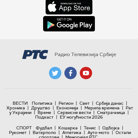
Радио Телевизија Србије
|
|
|
|
ВЕСТИ
Политика
Регион
Свет
Србија данас
|
|
|
|
Хроника
Друштво
Економија
Мерила времена
Рат
|
|
|
|
у Украјини
Време
Сервисне вести
Сматрачница
|
Подкаст
ЕУ могућности 2026
|
|
|
|
СПОРТ
Фудбал
Кошарка
Тенис
Одбојка
|
|
|
|
Рукомет
Ватерполо
Атлетика
Ауто-мото
Остали
|
спортови
Меморијал РТС