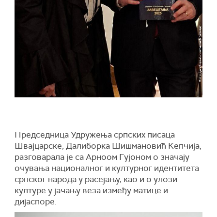
Председница Удружења српских писаца
Швајцарске, Далиборка Шишмановић Кепчија,
разговарала је са Арноом Гујоном о значају
очувања националног и културног идентитета
српског народа у расејању, као и о улози
културе у јачању веза између матице и
дијаспоре.