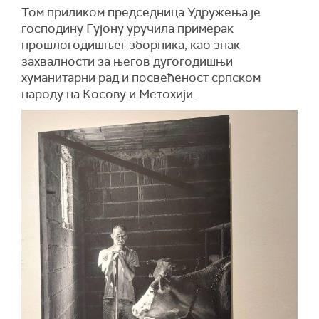
Том приликом председница Удружења је
господину Гујону уручила примерак
прошлогодишњег зборника, као знак
захвалности за његов дугогодишњи
хуманитарни рад и посвећеност српском
народу на Косову и Метохији.