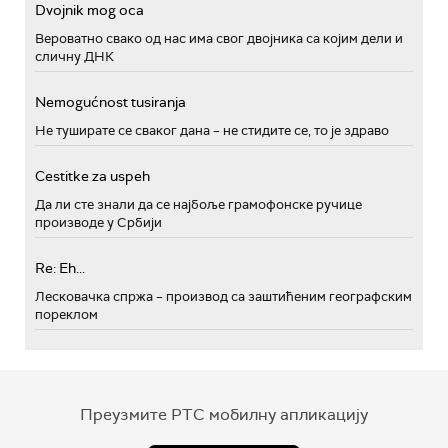
Dvojnik mog oca
Вероватно свако од нас има свог двојника са којим дели и
сличну ДНК
Nemogućnost tusiranja
Не туширате се сваког дана – не стидите се, то је здраво
Cestitke za uspeh
Да ли сте знали да се најбоље грамофонске ручице
производе у Србији
Re: Eh...
Лесковачка спржа – производ са заштићеним географским
пореклом
Преузмите РТС мобилну апликацију