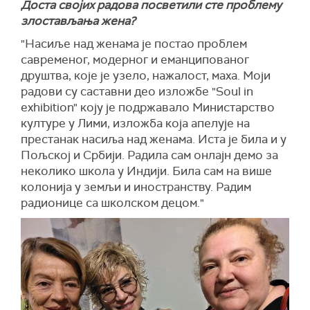
Доста својих радова посветили сте проблему
злостављања жена?
"Насиље над женама је постао проблем
савременог, модерног и еманципованог
друштва, које је узело, нажалост, маха. Моји
радови су саставни део изложбе "Soul in
exhibition" коју је подржавало Министарство
културе у Лими, изложба која апелује на
престанак насиља над женама. Иста је била и у
Пољској и Србији. Радила сам онлајн демо за
неколико школа у Индији. Била сам на више
колонија у земљи и иностранству. Радим
радионице са школском децом."