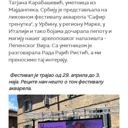
Татјана Карабашевић, уметница из
Мајданпека, Србију је представљала на
ликовном фестивалу акварела "Сафир
тренутка", у Урбину, у региону Марке, у
Италији и тако бојама дочарала лепоту и
магију нашег археолошког налазишта -
Лепенског Вира. Са уметницом је
разговарала Рада Рајић Ристић, а ми
преносимо тај интервју.
Фестивал је трајао од 29. априла до 3.
маја. Реците нам нешто о том фестивалу
акварела.