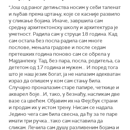
"Још од раног детињства носим у себи таленат
и љубав према цртању, које се касније развило
у сликање бојама. Иначе, завршила сам
средњу архитектонску школу и архитектура је
уметност. Радила сам у струци 18 година. Кад
сам остала без посла радила сам многе
послове, мењала градове и после седам
претешких година поново сам се обрела у
Мајданпеку. Тад, без пара, посла, родитеља, са
дететом од 17 година и мужем... И поред тога
што је наш језик богат, ја не налазим адекватан
израз да опишем у ком сам стању била.
Случајно проналазим старе папире, четкице и
акварел боје...И, тако, у безнађу, насликам две
вазе са цвећем. Објавим их на Фејсбук страни
и продам их у истом трену. Нисам се надала.
Једино чега сам била свесна, да ћу за те паре
имати три ручка...тако сам наставила да
сликам. Лечила сам душу разливеним бојама и