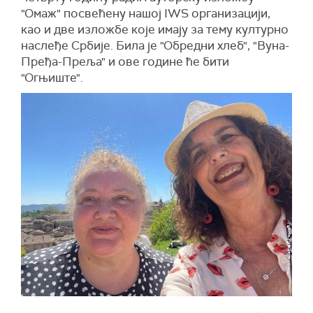
"Омаж" посвећену нашој IWS организацији,
као и две изложбе које имају за тему културно
наслеђе Србије. Била је "Обредни хлеб", "Вуна-
Пређа-Преља" и ове године ће бити
"Огњиште".