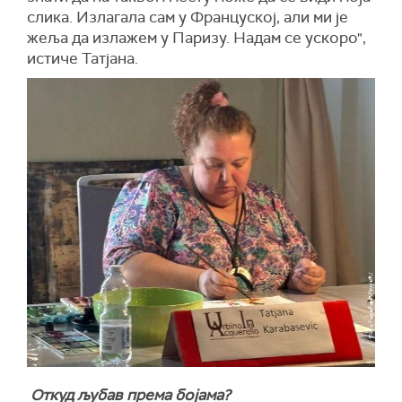
слика. Излагала сам у Француској, али ми је
жеља да излажем у Паризу. Надам се ускоро",
истиче Татјана.
Откуд љубав према бојама?