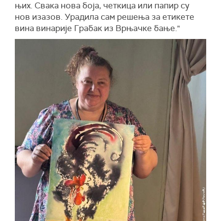
њих. Свака нова боја, четкица или папир су
нов изазов. Урадила сам решења за етикете
вина винарије Грабак из Врњачке бање."