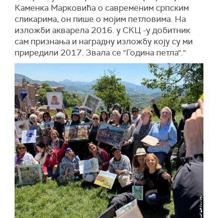
Каменка Марковића о савременим српским
сликарима, он пише о мојим петловима. На
изложби акварела 2016. у СКЦ -у добитник
сам признања и наградну изложбу коју су ми
приредили 2017. Звала се "Година петла"."