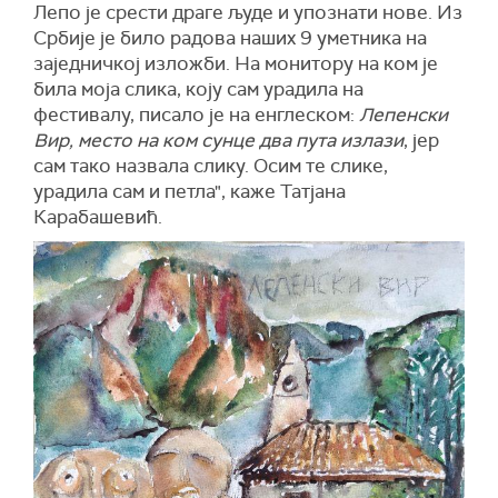
Лепо је срести драге људе и упознати нове. Из
Србије је било радова наших 9 уметника на
заједничкој изложби. На монитору на ком је
била моја слика, коју сам урадила на
фестивалу, писало је на енглеском:
Лепенски
Вир, место на ком сунце два пута излази
, јер
сам тако назвала слику. Осим те слике,
урадила сам и петла", каже Татјана
Карабашевић.