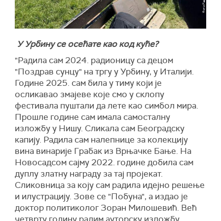
У Урбину се осећате као код куће?
"Радила сам 2024. радионицу са децом
"Поздрав сунцу" на тргу у Урбину, у Италији.
Године 2025. сам била у тиму који је
осликавао змајеве које смо у склопу
фестивала пуштали да лете као симбол мира.
Прошле године сам имала самосталну
изложбу у Нишу. Сликала сам Београдску
капију. Радила сам налепнице за колекцију
вина винарије Грабак из Врњачке Бање. На
Новосадсом сајму 2022. године добила сам
дуплу златну награду за тај пројекат.
Сликовница за коју сам радила идејно решење
и илустрацију. Зове се "Побуна", а издао је
доктор политиколог Зоран Милошевић. Већ
четврту годину радим ауторску изложбу