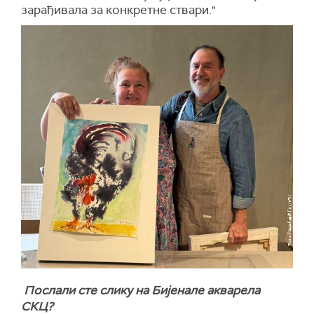
зарађивала за конкретне ствари."
Послали сте слику на Бијенале акварела
СКЦ?