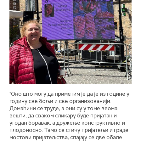
"Оно што могу да приметим је да је из године у
годину све бољи и све организованији.
Домаћини се труде, а они су у томе веома
вешти, да сваком сликару буде пријатан и
угодан боравак, а дружење конструктивно и
плодоносно. Тамо се стичу пријатељи и граде
мостови пријатељства, спајају се две обале.