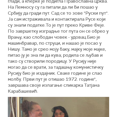
глади, а кћерке је подигла Православна црква.
На Лемносу су га питали да ли би пошао у
Србију да гради пут. Сад се то зове "Руски пут".
Ја сам истраживала и контактирала Русе који
су знали податке.То је пут преко Криве Феје.
По завршетку изградње тог пута он се обрео у
Врању, као слободан човек - удовац.Био је
машинбравар, по струци, и нашао је посао у
Нишу. Тамо је срео моју баку, мајку моје мајке,
питао ју је зна ли да кува; родила се љубав и
тако су створили породицу. У Русију није
могао да се врати, за тадашњу комунистичку
Русију био је издајник. Сваке године је слао
молбу. Први пут је отишао 1972. године",
завршава своје излагање сликарка Татјана
Карабашевић.