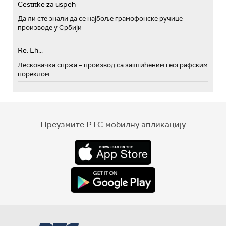
Cestitke za uspeh
Да ли сте знали да се најбоље грамофонске ручице
производе у Србији
Re: Eh...
Лесковачка спржа – производ са заштићеним географским
пореклом
Преузмите РТС мобилну апликацију