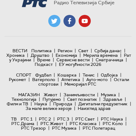
Радио Телевизија Србије
|
|
|
|
ВЕСТИ
Политика
Регион
Свет
Србија данас
|
|
|
|
Хроника
Друштво
Економија
Мерила времена
Рат
|
|
|
|
у Украјини
Време
Сервисне вести
Сматрачница
|
Подкаст
ЕУ могућности 2026
|
|
|
|
СПОРТ
Фудбал
Кошарка
Тенис
Одбојка
|
|
|
|
Рукомет
Ватерполо
Атлетика
Ауто-мото
Остали
|
спортови
Меморијал РТС
|
|
|
МАГАЗИН
Живот
Занимљивости
Музика
|
|
|
|
Технологијa
Путујемо
Свет познатих
Здравље
|
|
|
|
Филм и ТВ
Наука
Природа
Дигитални предузетник
|
За мале велике хероје
Наизглед здрав
|
|
|
|
|
ТВ
РТС 1
РТС 2
РТС 3
РТС Свет
РТС Наука
|
|
|
|
РТС Драма
РТС Живот
РТС Класика
РТС Коло
|
|
РТС Трезор
РТС Музика
РТС Полетарац