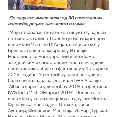
До сада сте имали више од 30 самосталних
изложби, реците нам нешто о њима...
"Моје стваралаштво је у континуитету задњих
петнаестак година. Почело је међународном
изложбом "Lamine D' Acqua, un successo" у
Бреши, стецишту акварела у Италији.
Наставило се многобројним изложбама,
заједничким и самосталним. Била сам једини
представник Србије на фестивалу у Костарики
2016. године. У септембру наредне године
била сам позвана на фестивал IWS Albanije
"Albania super" и у децембру 2019. на фестивал
IWS India "1st. Olympiart 2019". После тога
изложбе су се низале једна за другом: Москва,
Француска, Бангладеш, Пољска, Јапан,
Аустрија, Филипини, Малезија, Измир (Турска),
Италија, Чиле, Мадрид (Шпанија) и многе