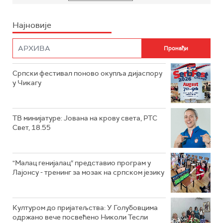
Најновије
Српски фестивал поново окупља дијаспору
у Чикагу
ТВ минијатуре: Јована на крову света, РТС
Свет, 18.55
"Малац генијалац“ представио програм у
Лајонсу - тренинг за мозак на српском језику
Културом до пријатељства: У Голубовцима
одржано вече посвећено Николи Тесли