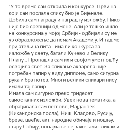
"У то време сам открила и конкурсе. Први на
који сам послала слику био је Бијенале.
Добила сам награду и наградну изложбу. Нико
није био срећнији од мене. Али је тешко ишло
на конкурсима у мојој Србији - одбијали су ме
уз образложење да немам Академију. И тад ме
пријатељица пита - има ли конкурса за
изложбе у свету, батали Кучево и Велику
Плану... Пронашла сам их и својом уметношћу
освојила свет. За сликање акварела није
потребан папир у виду дипломе, само сигурна
рука и брз потез. Многи велики сликари нису
имали тај папир.
Имала сам сигурно преко тридесет
самосталних изложби. Увек нова тематика, а
обрађивала сам петлове, Мајданпек
(Кикандонска посла), Ниш, Кладово, Русију,
брезе, цвеће, акт, народне обичаје и ношњу,
стару Србију, понајмање пејзаже, али сликам и