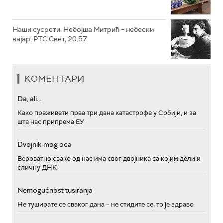
Наши сусрети: Небојша Митрић – небески
вајар, РТС Свет, 20.57
КОМЕНТАРИ
Da, ali...
Како преживети прва три дана катастрофе у Србији, и за
шта нас припрема ЕУ
Dvojnik mog oca
Вероватно свако од нас има свог двојника са којим дели и
сличну ДНК
Nemogućnost tusiranja
Не туширате се сваког дана – не стидите се, то је здраво