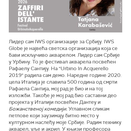
Лидер сам IWS организације за Србију. IWS
Globe је највећа светска организација која се
бави искључиво акварелом. Лидер сам Србије
у Урбину. То је фестивал акварела посвећен
Рафаелу Сантију. На "Urbino In Acquerello
2019" радила сам демо. Наредне године 2020.
цела Италија је славила 500 година од смрти
Рафаела Сантија, мој рад је био и на тој
изложби. Такође је мој рад био саставни део
пројекта у Италији посвећен Дантеу и
Божанственој комедији.
Углавном сликам
петлове који заузимају битно место у
културном наслеђу моје Србије. Радим технику
акварел, уље и акрил. У књизи професора