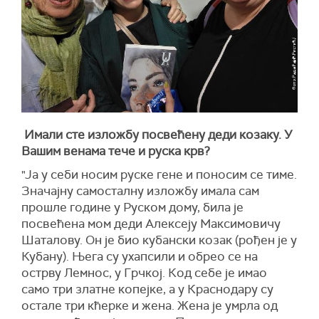
Имали сте изложбу посвећену деди козаку. У
Вашим венама тече и руска крв?
"Ја у себи носим руске гене и поносим се тиме.
Значајну самосталну изложбу имала сам
прошле године у Руском дому, била је
посвећена мом деди Алексеју Максимовичу
Шаталову. Он је био кубански козак (рођен је у
Кубану). Њега су ухапсили и обрео се на
острву Лемнос, у Грчкој. Код себе је имао
само три златне копејке, а у Краснодару су
остале три кћерке и жена. Жена је умрла од