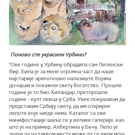
Поново сте украсили Урбино?
"Ове године у Урбину обрадила сам Лепенски
Вир. Била је за мене огромна част да наше
најстарије археолошко налазиште бојама
дочарам и покажем свету богатство. Прошле
године је то био Хиландар, претпрошле
године - култ певца у Срба. Увек покушавам да
представим Србију свету, да им откријем
лепоте које нигде нема. Каталог са ове
манифестације шаље се у велике галерије, као
што је на пример, Албертина у Бечу. Лепо је
знати да на таквом месту може да се види моја