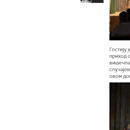
Гостију 
приход 
вишечла
случајев
овом дог