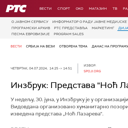
РТС
ВЕСТИ
СПОРТ
OKO
МАГАЗИН
ТВ
Р
О JАВНОМ СЕРВИСУ
ИНФОРМАТОР О РАДУ ЈАВНЕ МЕДИЈСКЕ 
ПРОГРАМСКИ АРХИВ
РТС ПРЕДСТАВЉА
МАРКЕТИНГ
ДИЈ
ПЕСМА ЕВРОВИЗИЈЕ
PROGRAM SALES
ВЕСТИ
СРБИЈА НА ВЕЗИ
ОТВОРЕНА ТЕМА
ДАНАС НА ПРОГРАМ
ИЗВОР:
ЧЕТВРТАК, 04.07.2024, 14:25 -> 14:51
SPOJI.ORG
Инзбрук: Представа "Ноћ Л
У недељу, 30. јуна, у Инзбруку је у организ
Видовдана организовано хуманитарно позоришн
изведена представа „Ноћ Лазарева“.