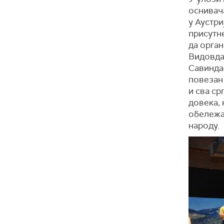
оснивач
у Аустри
присутне
да орга
Видовдан
Савиндан
повезан 
и сва ср
довека, 
обележа
народу.