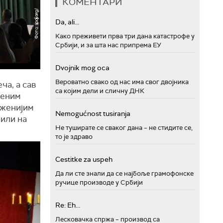
КОМЕНТАРИ
Da, ali...
Како преживети прва три дана катастрофе у
Србији, и за шта нас припрема ЕУ
Dvojnik mog oca
Вероватно свако од нас има свог двојника
еча, а сав
са којим дели и сличну ДНК
женим
оженијим
Nemogućnost tusiranja
били на
Не туширате се сваког дана – не стидите се,
то је здраво
Cestitke za uspeh
Да ли сте знали да се најбоље грамофонске
ручице производе у Србији
Re: Eh...
Лесковачка спржа – производ са