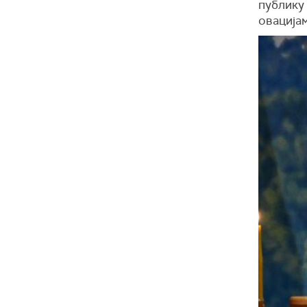
публику 
овацијам