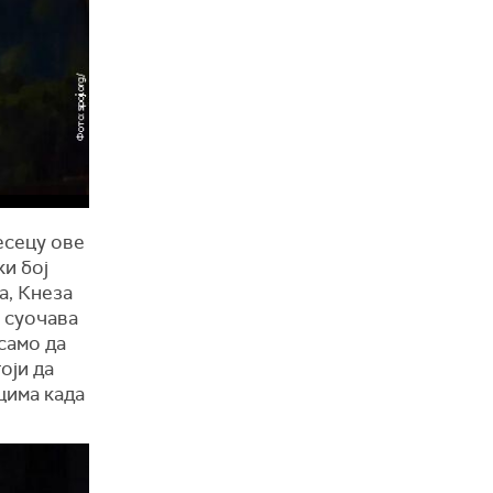
есецу ове
ки бој
а, Кнеза
е суочава
само да
оји да
цима када