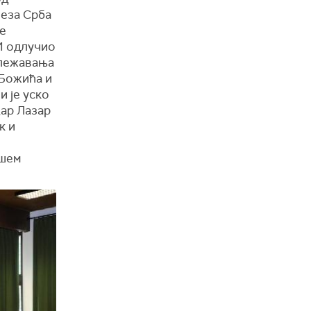
веза Срба
ве
ЈИ одлучио
ележавања
 Божића и
и је уско
Цар Лазар
к и
ашем