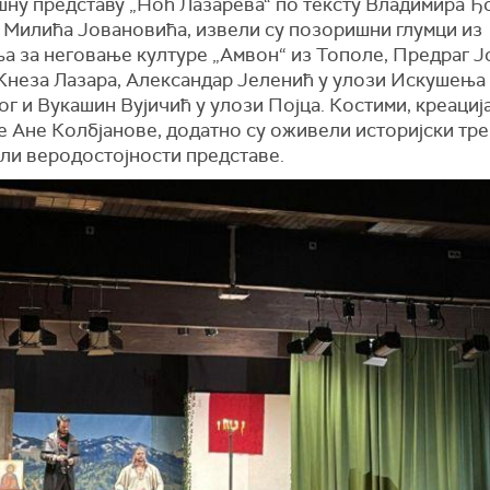
ну представу „Ноћ Лазарева“ по тексту Владимира Ђ
и Милића Јовановића, извели су позоришни глумци из
а за неговање културе „Амвон“ из Тополе, Предраг 
 Кнеза Лазара, Александар Јеленић у улози Искушења
г и Вукашин Вујичић у улози Појца. Костими, креациј
е Ане Колбјанове, додатно су оживели историјски тре
ли веродостојности представе.