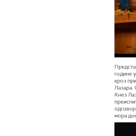
Предста
године у
кроз пр
Лазара. 
Кнез Ла
преиспит
одговори
мора дон