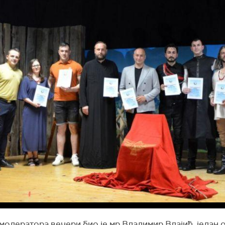
модератора вечери био је мр Владимир Влајић, један 