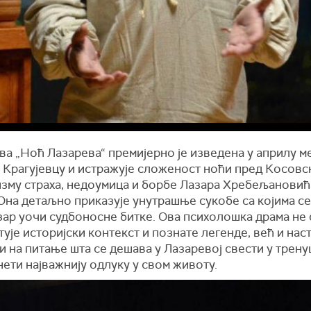
ва „Ноћ Лазарева“ премијерно је изведена у априлу м
 Крагујевцу и истражује сложеност ноћи пред Косовс
изму страха, недоумица и борбе Лазара Хребељановић
Она детаљно приказује унутрашње сукобе са којима с
зар уочи судбоносне битке. Ова психолошка драма не 
ује историјски контекст и познате легенде, већ и наст
 на питање шта се дешава у Лазаревој свести у трену
ети најважнију одлуку у свом животу.