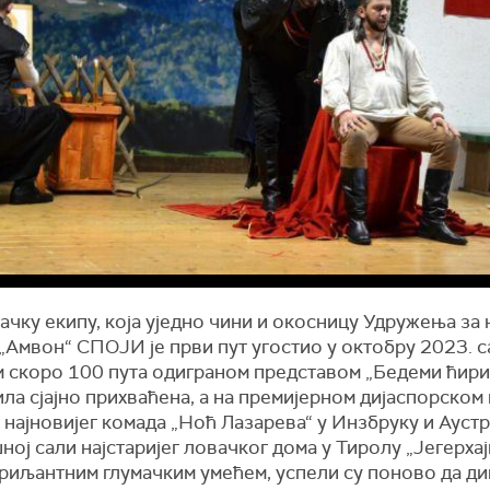
ачку екипу, која уједно чини и окосницу Удружења за
„Амвон“ СПОЈИ је први пут угостио у октобру 2023. с
 скоро 100 пута одиграном представом „Бедеми ћири
била сјајно прихваћена, а на премијерном дијаспорско
најновијег комада „Ноћ Лазарева“ у Инзбруку и Аустри
ој сали најстаријег ловачког дома у Тиролу „Јегерхајм
риљантним глумачким умећем, успели су поново да ди