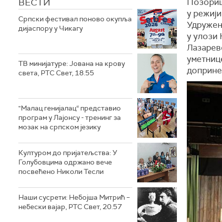
ВЕСТИ
Позориш
у режиј
Српски фестивал поново окупља
Удружењ
дијаспору у Чикагу
у улози
Лазарево
уметниц
ТВ минијатуре: Јована на крову
доприне
света, РТС Свет, 18.55
"Малац генијалац“ представио
програм у Лајонсу - тренинг за
мозак на српском језику
Културом до пријатељства: У
Голубовцима одржано вече
посвећено Николи Тесли
Наши сусрети: Небојша Митрић –
небески вајар, РТС Свет, 20.57