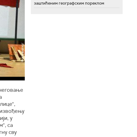
заштићеним географским пореклом
 неговање
а
лице“,
м извођењу
ји, у
“, са
гну сву