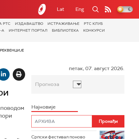
Lat
Eng
А РТС
ИЗДАВАШТВО
ИСТРАЖИВАЊЕ
РТС КЛУБ
-А
ИНТЕРНЕТ ПОРТАЛ
БИБЛИОТЕКА
КОНКУРСИ
РЕКВЕНЦИЈЕ
петак, 07. август 2026.
Прогноза
ри
Најновије
И поводом
спори
Српски фестивал поново