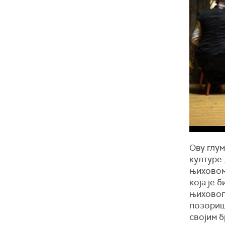
Ову глум
културе 
њиховом
која је 
њиховог 
позоришн
својим б