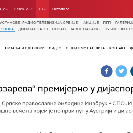
АДИО
ЕМИСИЈЕ
РТС
Остало
УСТАНОВЕ „РАДИО-ТЕЛЕВИЗИЈА СРБИЈЕ“
АКЦИЈЕ
ПГП
ГАЛЕРИЈ
АСПОРА
ДИГИТАЛНА ТВ
ПОСАО
ЈАВНЕ НАБАВКЕ
ЈУБИЛЕЈИ РТС
У
ПИТАЊА И ОДГОВОРИ
ВИДЕО
О ПРИЈЕМУ САТЕЛИТА
КОНТАКТ
Ф
азарева“ премијерно у дијаспо
ацији Српске православне омладине Инзбрук – СПОЈ
о вече на којем је по први пут у Аустрији и дија