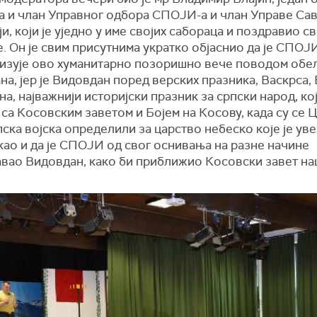
а и члан Управног одбора СПОЈИ-а и члан Управе Са
ји, који је уједно у име својих сабораца и поздравио с
. Он је свим присутнима укратко објаснио да је СПО
низује ово хуманитарно позоришно вече поводом об
а, јер је Видовдан поред верских празника, Васкрса,
а, најважнији историјски празник за српски народ, кој
са Косовским заветом и Бојем на Косову, када су се 
пска војска определили за царство небеско које је уве
као и да је СПОЈИ од свог оснивања на разне начине
вао Видовдан, како би приближио Косовски завет н