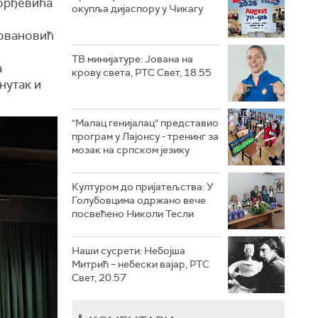
орђевића
окупља дијаспору у Чикагу
Јовановић
ТВ минијатуре: Јована на
а
крову света, РТС Свет, 18.55
нутак и
"Малац генијалац“ представио
програм у Лајонсу - тренинг за
мозак на српском језику
Културом до пријатељства: У
Голубовцима одржано вече
посвећено Николи Тесли
Наши сусрети: Небојша
Митрић – небески вајар, РТС
Свет, 20.57