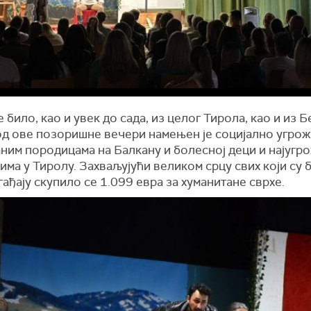
је било, као и увек до сада, из целог Тирола, као и из Б
од ове позоришне вечери намењен је социјално угро
ним породицама на Балкану и болесној деци и најугр
има у Тиролу. Захваљујући великом срцу свих који су 
ађају скупило се 1.099 евра за хуманитане сврхе.