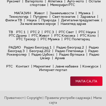
|
|
|
|
Рукомет
Ватерполо
Атлетика
Ауто-мото
Остали
|
спортови
Меморијал РТС
|
|
|
МАГАЗИН
Живот
Занимљивости
Музика
|
|
|
|
Технологијa
Путујемо
Свет познатих
Здравље
|
|
|
|
Филм и ТВ
Наука
Природа
Дигитални предузетник
|
За мале велике хероје
Наизглед здрав
|
|
|
|
|
ТВ
РТС 1
РТС 2
РТС 3
РТС Свет
РТС Наука
|
|
|
|
РТС Драма
РТС Живот
РТС Класика
РТС Коло
|
|
РТС Трезор
РТС Музика
РТС Полетарац
|
|
РАДИО
Радио Београд 1
Радио Београд 2
Радио
|
|
|
Београд 3
Београд 202
Радио Плетеница
Радио
|
|
|
Рокенролер
Радио Џубокс
Радио Вртешка
Радио
|
Џезер
Архив
|
|
|
|
РТС
Контакт
Маркетинг
Јавне набавке
Конкурси
Интернет портал
МАПА САЈТА
Приватност
Copyright
Правила употребе садржаја
Мапа
|
|
|
сајта