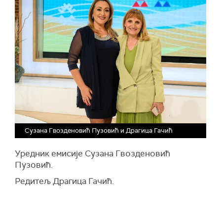
Сузана Гвозденовић Пузовић и Драгица Гачић
Уредник емисије Сузана Гвозденовић
Пузовић.
Редитељ Драгица Гачић.