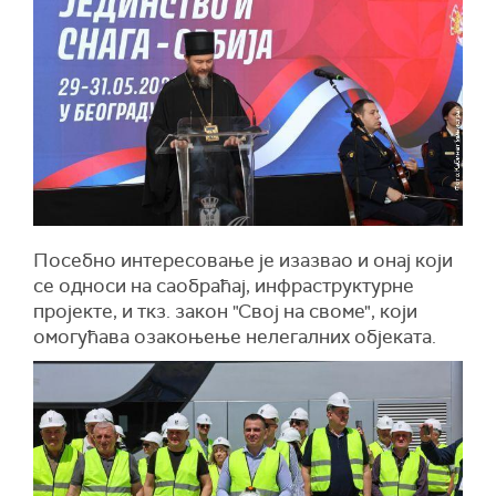
Посебно интересовање је изазвао и онај који
се односи на саобраћај, инфраструктурне
пројекте, и ткз. закон "Свој на своме", који
омогућава озакоњење нелегалних објеката.