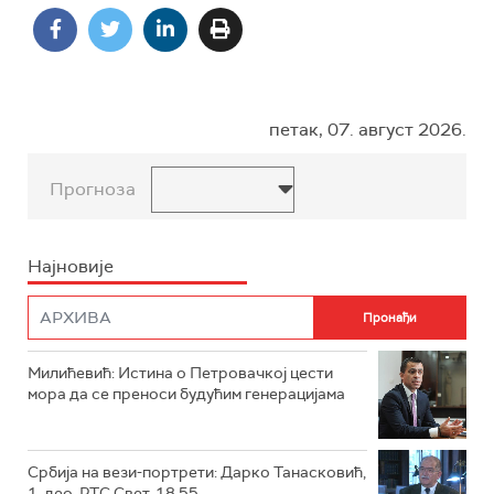
петак, 07. август 2026.
Прогноза
Најновије
Милићевић: Истина о Петровачкој цести
мора да се преноси будућим генерацијама
Србија на вези-портрети: Дарко Танасковић,
1. део, РТС Свет, 18.55