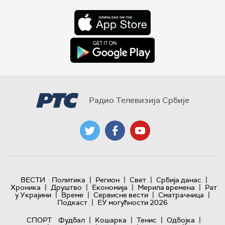
Радио Телевизија Србије
|
|
|
|
ВЕСТИ
Политика
Регион
Свет
Србија данас
|
|
|
|
Хроника
Друштво
Економија
Мерила времена
Рат
|
|
|
|
у Украјини
Време
Сервисне вести
Сматрачница
|
Подкаст
ЕУ могућности 2026
|
|
|
|
СПОРТ
Фудбал
Кошарка
Тенис
Одбојка