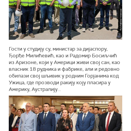
Гости у студију су, министар за дијаспору,
Ђорђе Милићевић, као и Радомир Босиљчић
из Аризоне, који у Америци живи свој сан, као
власник 18 рудника и фабрике, али и редовно
обилази свој шљивик у родним Горјанима код
Ужица, где прозводи ракију коју пласира у
Америку, Аустралију...