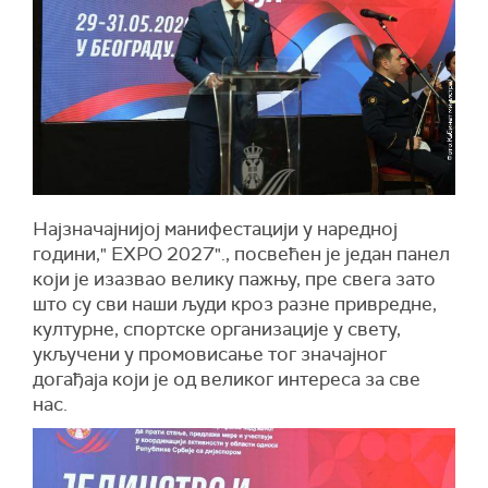
Најзначајнијој манифестацији у наредној
години," ЕXPО 2027"., посвећен је један панел
који је изазвао велику пажњу, пре свега зато
што су сви наши људи кроз разне привредне,
културне, спортске организације у свету,
укључени у промовисање тог значајног
догађаја који је од великог интереса за све
нас.