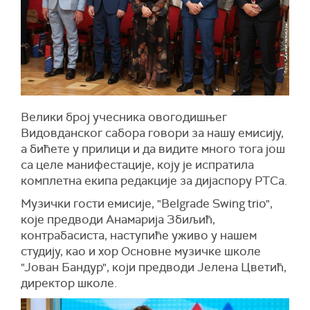
Велики број учесника овогодишњег
Видовданског сабора говори за нашу емисију,
а бићете у прилици и да видите много тога још
са целе манифестације, коју је испратила
комплетна екипа редакције за дијаспору РТСа.
Музички гости емисије, "Belgrade Swing trio",
које предводи Анамарија Збиљић,
контрабасиста, наступиће уживо у нашем
студију, као и хор Основне музичке школе
"Јован Бандур", који предводи Јелена Цветић,
директор школе.