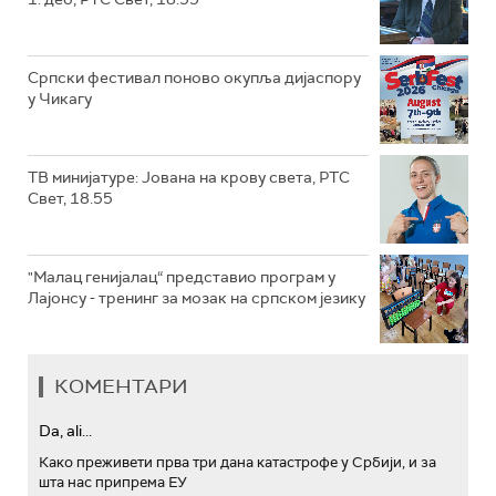
Српски фестивал поново окупља дијаспору
у Чикагу
ТВ минијатуре: Јована на крову света, РТС
Свет, 18.55
"Малац генијалац“ представио програм у
Лајонсу - тренинг за мозак на српском језику
КОМЕНТАРИ
Da, ali...
Како преживети прва три дана катастрофе у Србији, и за
шта нас припрема ЕУ