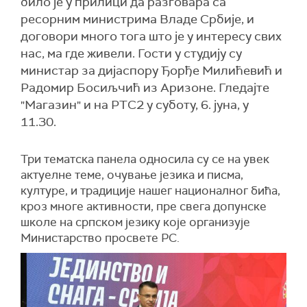
било је у прилици да разговара са
ресорним министрима Владе Србије, и
договори много тога што је у интересу свих
нас, ма где живели. Гости у студију су
министар за дијаспору Ђорђе Милићевић и
Радомир Босиљчић из Аризоне. Гледајте
"Магазин" и на РТС2 у суботу, 6. јуна, у
11.30.
Три тематска панела односила су се на увек
актуелне теме, очување језика и писма,
културе, и традиције нашег националног бића,
кроз многе активности, пре свега допунске
школе на српском језику које организује
Министарство просвете РС.