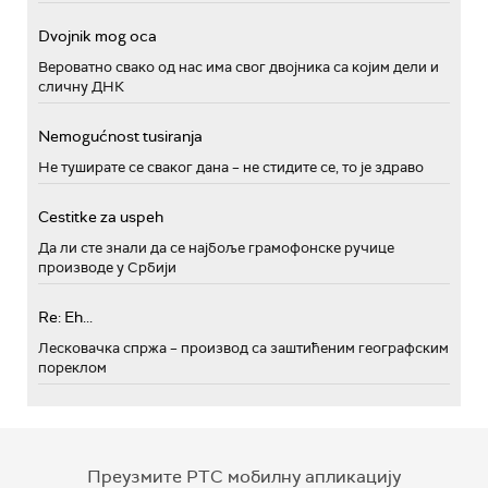
Dvojnik mog oca
Вероватно свако од нас има свог двојника са којим дели и
сличну ДНК
Nemogućnost tusiranja
Не туширате се сваког дана – не стидите се, то је здраво
Cestitke za uspeh
Да ли сте знали да се најбоље грамофонске ручице
производе у Србији
Re: Eh...
Лесковачка спржа – производ са заштићеним географским
пореклом
Преузмите РТС мобилну апликацију