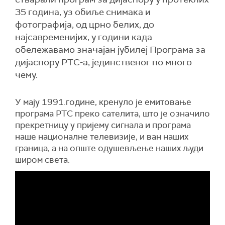
35 година, уз обиље снимака и
фотографија, од црно белих, до
најсавременијих, у години када
обележавамо значајан јубилеј Програма за
дијаспору РТС-а, јединственог по много
чему.
У мају 1991.године, кренуло је емитовање
програма РТС преко сателита, што је означило
прекретницу у пријему сигнала и програма
наше националне телевизије, и ван наших
граница, а на опште одушевљење наших људи
широм света.