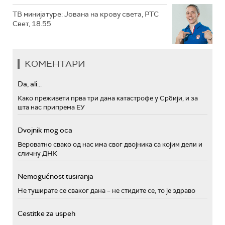
ТВ минијатуре: Јована на крову света, РТС
Свет, 18.55
КОМЕНТАРИ
Da, ali...
Како преживети прва три дана катастрофе у Србији, и за
шта нас припрема ЕУ
Dvojnik mog oca
Вероватно свако од нас има свог двојника са којим дели и
сличну ДНК
Nemogućnost tusiranja
Не туширате се сваког дана – не стидите се, то је здраво
Cestitke za uspeh