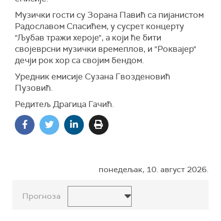
Музички гости су Зорана Павић са пијанистом
Радославом Спасићем, у сусрет концерту
"Љубав тражи хероје", а који ће бити
својеврсни музички времеплов, и "Роквајер"
дечји рок хор са својим бендом.
Уредник емисије Сузана Гвозденовић
Пузовић.
Редитељ Драгица Гачић.
понедељак, 10. август 2026.
Прогноза