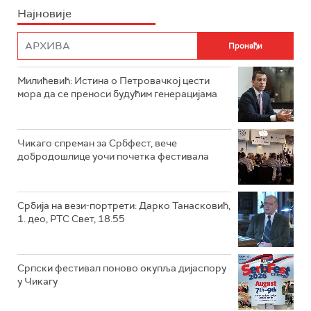
Најновије
Милићевић: Истина о Петровачкој цести
мора да се преноси будућим генерацијама
Чикаго спреман за Србфест, вече
добродошлице уочи почетка фестивала
Србија на вези-портрети: Дарко Танасковић,
1. део, РТС Свет, 18.55
Српски фестивал поново окупља дијаспору
у Чикагу