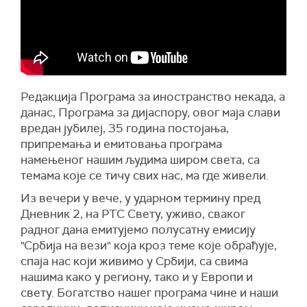
Редакција Програма за иностранство некада, а
данас, Програма за дијаспору, овог маја слави
вредан јубилеј, 35 година постојања,
припремања и емитовања програма
намењеног нашим људима широм света, са
темама које се тичу свих нас, ма где живели.
Из вечери у вече, у ударном термину пред
Дневник 2, на РТС Свету, уживо, сваког
радног дана емитујемо полусатну емисију
"Србија на вези" која кроз теме које обрађује,
спаја нас који живимо у Србији, са свима
нашима како у региону, тако и у Европи и
свету. Богатство нашег програма чине и наши