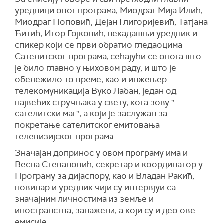
уредници овог програма, Миодраг Мија Илић,
Миодраг Поповић, Дејан Глигоријевић, Татјана
Ћитић, Игор Гојковић, некадашњи уредник и
спикер који се први обратио гледаоцима
Сателитског програма, сећајући се онога што
је било главно у њиховом раду, и што је
обележило то време, као и инжењер
телекомуникација Вуко Лабан, један од
највећих стручњака у свету, кога зову "
сателитски маг", а који је заслужан за
покретање сателитског емитовања
телевизијског програма.
Значајан допринос у овом програму има и
Весна Стевановић, секретар и координатор у
Програму за дијаспору, као и Владан Ракић,
новинар и уредник чији су интервјуи са
значајним личностима из земље и
иностранства, запажени, а који су и део ове
емисије.