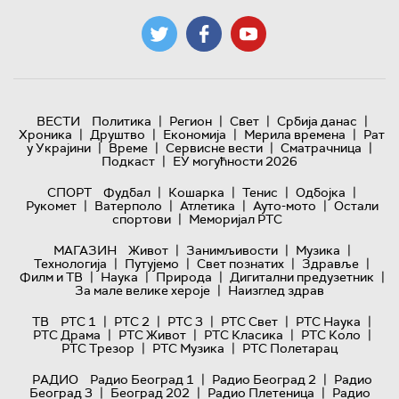
|
|
|
|
ВЕСТИ
Политика
Регион
Свет
Србија данас
|
|
|
|
Хроника
Друштво
Економија
Мерила времена
Рат
|
|
|
|
у Украјини
Време
Сервисне вести
Сматрачница
|
Подкаст
ЕУ могућности 2026
|
|
|
|
СПОРТ
Фудбал
Кошарка
Тенис
Одбојка
|
|
|
|
Рукомет
Ватерполо
Атлетика
Ауто-мото
Остали
|
спортови
Меморијал РТС
|
|
|
МАГАЗИН
Живот
Занимљивости
Музика
|
|
|
|
Технологијa
Путујемо
Свет познатих
Здравље
|
|
|
|
Филм и ТВ
Наука
Природа
Дигитални предузетник
|
За мале велике хероје
Наизглед здрав
|
|
|
|
|
ТВ
РТС 1
РТС 2
РТС 3
РТС Свет
РТС Наука
|
|
|
|
РТС Драма
РТС Живот
РТС Класика
РТС Коло
|
|
РТС Трезор
РТС Музика
РТС Полетарац
|
|
РАДИО
Радио Београд 1
Радио Београд 2
Радио
|
|
|
Београд 3
Београд 202
Радио Плетеница
Радио