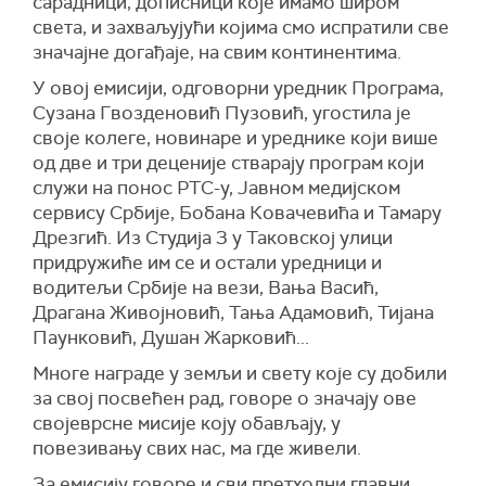
сарадници, дописници које имамо широм
света, и захваљујући којима смо испратили све
значајне догађаје, на свим континентима.
У овој емисији, одговорни уредник Програма,
Сузана Гвозденовић Пузовић, угостила је
своје колеге, новинаре и уреднике који више
од две и три деценије стварају програм који
служи на понос РТС-у, Јавном медијском
сервису Србије, Бобана Ковачевића и Тамару
Дрезгић. Из Студија 3 у Таковској улици
придружиће им се и остали уредници и
водитељи Србије на вези, Вања Васић,
Драгана Живојновић, Тања Адамовић, Тијана
Паунковић, Душан Жарковић...
Многе награде у земљи и свету које су добили
за свој посвећен рад, говоре о значају ове
својеврсне мисије коју обављају, у
повезивању свих нас, ма где живели.
За емисију говоре и сви претходни главни