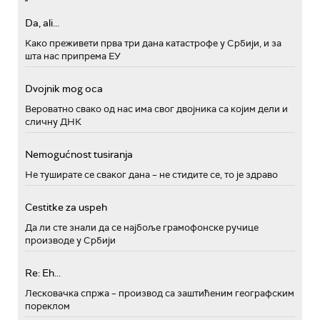
Da, ali...
Како преживети прва три дана катастрофе у Србији, и за
шта нас припрема ЕУ
Dvojnik mog oca
Вероватно свако од нас има свог двојника са којим дели и
сличну ДНК
Nemogućnost tusiranja
Не туширате се сваког дана – не стидите се, то је здраво
Cestitke za uspeh
Да ли сте знали да се најбоље грамофонске ручице
производе у Србији
Re: Eh...
Лесковачка спржа – производ са заштићеним географским
пореклом