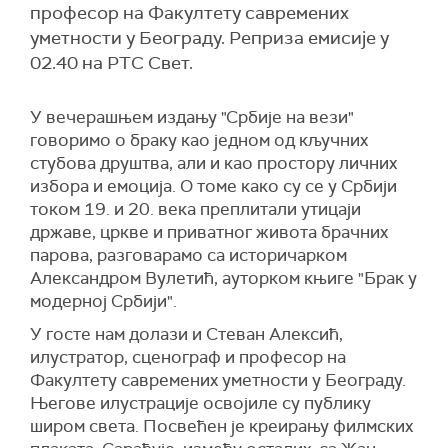
професор на Факултету савремених
уметности у Београду. Реприза емисије у
02.40 на РТС Свет.
У вечерашњем издању "Србије на вези"
говоримо о браку као једном од кључних
стубова друштва, али и као простору личних
избора и емоција. О томе како су се у Србији
током 19. и 20. века преплитали утицаји
државе, цркве и приватног живота брачних
парова, разговарамо са историчарком
Александром Вулетић, ауторком књиге "Брак у
модерној Србији".
У госте нам долази и Стеван Алексић,
илустратор, сценограф и професор на
Факултету савремених уметности у Београду.
Његове илустрације освојиле су публику
широм света. Посвећен је креирању филмских