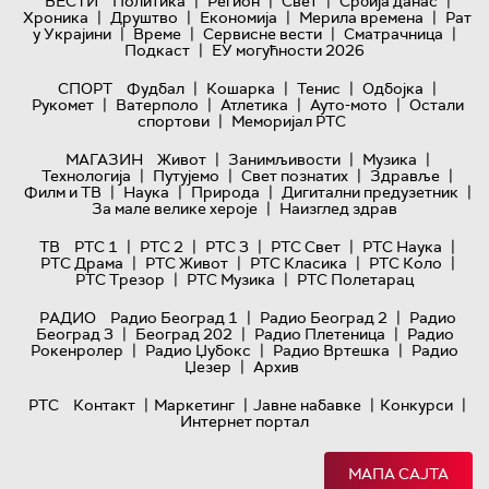
|
|
|
|
ВЕСТИ
Политика
Регион
Свет
Србија данас
|
|
|
|
Хроника
Друштво
Економија
Мерила времена
Рат
|
|
|
|
у Украјини
Време
Сервисне вести
Сматрачница
|
Подкаст
ЕУ могућности 2026
|
|
|
|
СПОРТ
Фудбал
Кошарка
Тенис
Одбојка
|
|
|
|
Рукомет
Ватерполо
Атлетика
Ауто-мото
Остали
|
спортови
Меморијал РТС
|
|
|
МАГАЗИН
Живот
Занимљивости
Музика
|
|
|
|
Технологијa
Путујемо
Свет познатих
Здравље
|
|
|
|
Филм и ТВ
Наука
Природа
Дигитални предузетник
|
За мале велике хероје
Наизглед здрав
|
|
|
|
|
ТВ
РТС 1
РТС 2
РТС 3
РТС Свет
РТС Наука
|
|
|
|
РТС Драма
РТС Живот
РТС Класика
РТС Коло
|
|
РТС Трезор
РТС Музика
РТС Полетарац
|
|
РАДИО
Радио Београд 1
Радио Београд 2
Радио
|
|
|
Београд 3
Београд 202
Радио Плетеница
Радио
|
|
|
Рокенролер
Радио Џубокс
Радио Вртешка
Радио
|
Џезер
Архив
|
|
|
|
РТС
Контакт
Маркетинг
Јавне набавке
Конкурси
Интернет портал
МАПА САЈТА