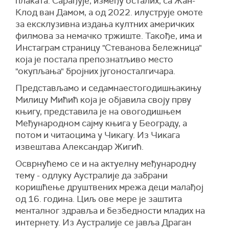
плаката. Сарађује, између осталих, са Жан-
Клод ван Дамом, а од 2022. илуструје омоте
за ексклузивна издања култних америчких
филмова за немачко тржиште. Такође, има и
Инстаграм страницу "Стеванова бележница"
која је постала препознатљиво место
"окупљања" бројних југоносталгичара.
Представљамо и седамнаестогодишњакињу
Милицу Мићић која је објавила своју прву
књигу, представила је на овогодишњем
Међународном сајму књига у Београду, а
потом и читаоцима у Чикагу. Из Чикага
извештава Александар Жигић.
Осврнућемо се и на актуелну међународну
тему - одлуку Аустралије да забрани
коришћење друштвених мрежа деци малађој
од 16. година. Циљ ове мере је заштита
менталног здравља и безбедности младих на
интернету. Из Аустралије се јавља Драган