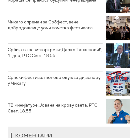
мора да се преноси будућим генерацијама
Чикаго спреман за Србфест, вече
добродошлице уочи почетка фестивала
Србија на вези-портрети: Дарко Танасковић,
1. део, РТС Свет, 18.55
Српски фестивал поново окупља дијаспору
у Чикагу
ТВ минијатуре: Јована на крову света, РТС
Свет, 18.55
КОМЕНТАРИ