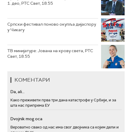
1. део, РТС Свет, 18.55
Српски фестивал поново окупља дијаспору
у Чикагу
ТВ минијатуре: Јована на крову света, РТС
Свет, 18.55
КОМЕНТАРИ
Da, ali...
Како преживети прва три дана катастрофе у Србији, и за
шта нас припрема ЕУ
Dvojnik mog oca
Вероватно свако од нас има свог двојника са којим дели и