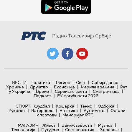
Радио Телевизија Србије
|
|
|
|
ВЕСТИ
Политика
Регион
Свет
Србија данас
|
|
|
|
Хроника
Друштво
Економија
Мерила времена
Рат
|
|
|
|
у Украјини
Време
Сервисне вести
Сматрачница
|
Подкаст
ЕУ могућности 2026
|
|
|
|
СПОРТ
Фудбал
Кошарка
Тенис
Одбојка
|
|
|
|
Рукомет
Ватерполо
Атлетика
Ауто-мото
Остали
|
спортови
Меморијал РТС
|
|
|
МАГАЗИН
Живот
Занимљивости
Музика
|
|
|
|
Технологијa
Путујемо
Свет познатих
Здравље