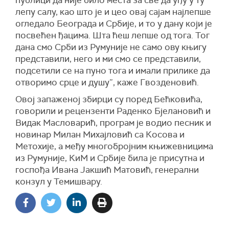
публици да није било места за све да уђу у ту
лепу салу, као што је и цео овај сајам најлепше
огледало Београда и Србије, и то у дану који је
посвећен ђацима. Шта ћеш лепше од тога. Тог
дана смо Срби из Румуније не само ову књигу
представили, него и ми смо се представили,
подсетили се на пуно тога и имали прилике да
отворимо срце и душу”, каже Гвозденовић.
Овој запаженој збирци су поред Бећковића,
говорили и рецензенти Раденко Бјелановић и
Видак Масловарић, програм је водио песник и
новинар Милан Михајловић са Косова и
Метохије, а међу многобројним књижевницима
из Румуније, КиМ и Србије била је присутна и
госпођа Ивана Јакшић Матовић, генерални
конзул у Темишвару.