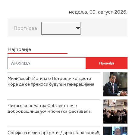
недеља, 09. август 2026.
Прогноза
Најновије
Милићевић: Истина о Петровачкој цести
мора да се преноси будућим генерацијама
Чикаго спреман за Србфест, вече
добродошлице уочи почетка фестивала
Србија на вези-портрети: Дарко Танасковић,