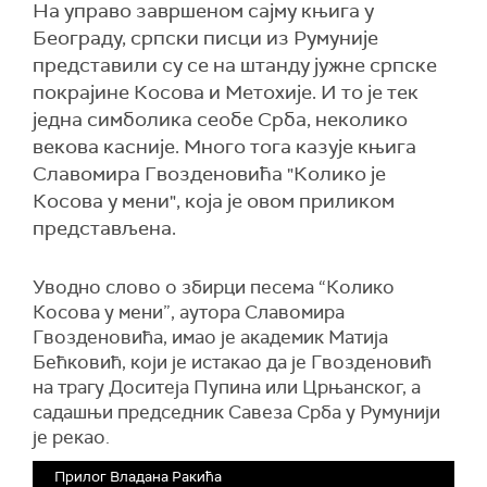
На управо завршеном сајму књига у
Београду, српски писци из Румуније
представили су се на штанду јужне српске
покрајине Косова и Метохије. И то је тек
једна симболика сеобе Срба, неколико
векова касније. Много тога казује књига
Славомира Гвозденовића "Колико је
Косова у мени", која је овом приликом
представљена.
Уводно слово о збирци песема “Колико
Косовa у мени”, аутора Славомира
Гвозденовића, имао је академик Матија
Бећковић, који је истакао да је Гвозденовић
на трагу Доситеја Пупина или Црњанског, а
садашњи председник Савеза Срба у Румунији
је рекао.
Прилог Владана Ракића