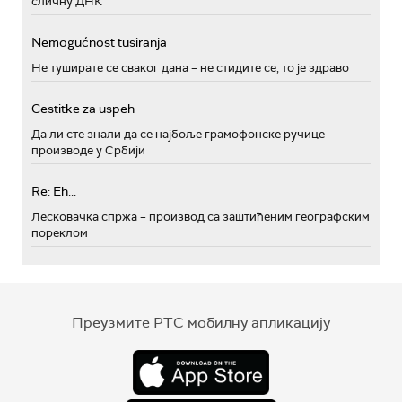
сличну ДНК
Nemogućnost tusiranja
Не туширате се сваког дана – не стидите се, то је здраво
Cestitke za uspeh
Да ли сте знали да се најбоље грамофонске ручице
производе у Србији
Re: Eh...
Лесковачка спржа – производ са заштићеним географским
пореклом
Преузмите РТС мобилну апликацију