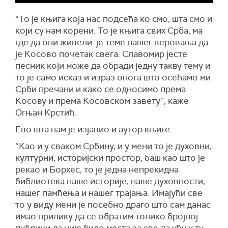
“То је књига која нас подсећа ко смо, шта смо и
који су нам корени. То је књига свих Срба, ма
где да они живели. је теме нашег веровања да
је Косово почетак свега. Славомир јесте
песник који може да обради једну такву тему и
то је само исказ и израз онога што осећамо ми
Срби пречани и како се односимо према
Косову и према Косовском завету”, каже
Огњан Крстић.
Ево шта нам је изјавио и аутор књиге:
“Као и у сваком Србину, и у мени то је духовни,
културни, историјски простор, баш као што је
рекао и Борхес, то је једна непрекидна
библиотека наше историје, наше духовности,
нашег памћења и нашег трајања. Имајући све
то у виду мени је посебно драго што сам данас
имао прилику да се обратим толико бројној