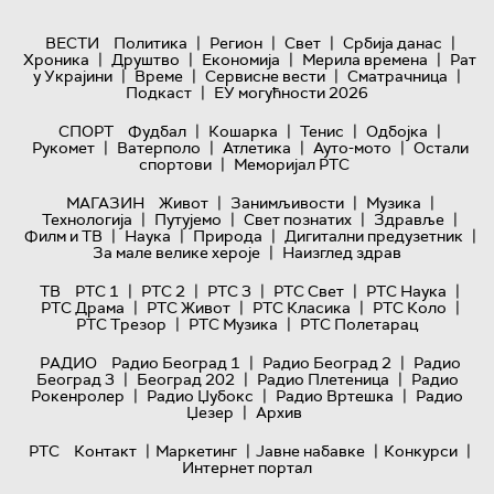
|
|
|
|
ВЕСТИ
Политика
Регион
Свет
Србија данас
|
|
|
|
Хроника
Друштво
Економија
Мерила времена
Рат
|
|
|
|
у Украјини
Време
Сервисне вести
Сматрачница
|
Подкаст
ЕУ могућности 2026
|
|
|
|
СПОРТ
Фудбал
Кошарка
Тенис
Одбојка
|
|
|
|
Рукомет
Ватерполо
Атлетика
Ауто-мото
Остали
|
спортови
Меморијал РТС
|
|
|
МАГАЗИН
Живот
Занимљивости
Музика
|
|
|
|
Технологијa
Путујемо
Свет познатих
Здравље
|
|
|
|
Филм и ТВ
Наука
Природа
Дигитални предузетник
|
За мале велике хероје
Наизглед здрав
|
|
|
|
|
ТВ
РТС 1
РТС 2
РТС 3
РТС Свет
РТС Наука
|
|
|
|
РТС Драма
РТС Живот
РТС Класика
РТС Коло
|
|
РТС Трезор
РТС Музика
РТС Полетарац
|
|
РАДИО
Радио Београд 1
Радио Београд 2
Радио
|
|
|
Београд 3
Београд 202
Радио Плетеница
Радио
|
|
|
Рокенролер
Радио Џубокс
Радио Вртешка
Радио
|
Џезер
Архив
|
|
|
|
РТС
Контакт
Маркетинг
Јавне набавке
Конкурси
Интернет портал