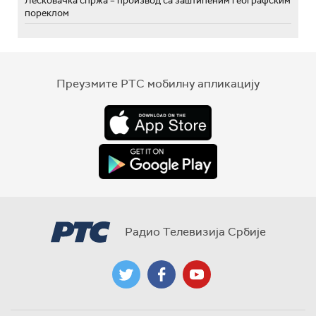
Лесковачка спржа – производ са заштићеним географским
пореклом
Преузмите РТС мобилну апликацију
Радио Телевизија Србије