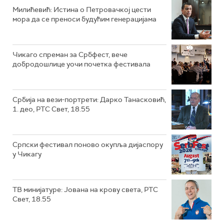
Милићевић: Истина о Петровачкој цести
мора да се преноси будућим генерацијама
Чикаго спреман за Србфест, вече
добродошлице уочи почетка фестивала
Србија на вези-портрети: Дарко Танасковић,
1. део, РТС Свет, 18.55
Српски фестивал поново окупља дијаспору
у Чикагу
ТВ минијатуре: Јована на крову света, РТС
Свет, 18.55