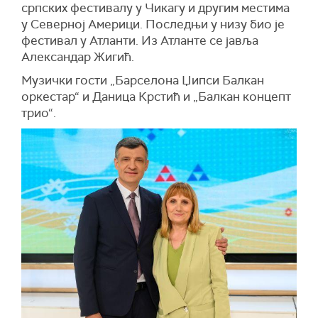
српских фестивалу у Чикагу и другим местима
у Северној Америци. Последњи у низу био је
фестивал у Атланти. Из Атланте се јавља
Александар Жигић.
Музички гости „Барселона Џипси Балкан
оркестар“ и Даница Крстић и „Балкан концепт
трио“.