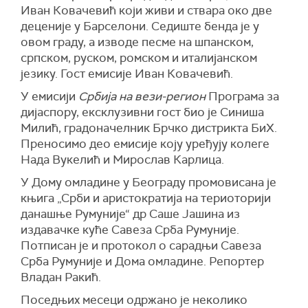
Иван Ковачевић који живи и ствара око две
деценије у Барселони. Седиште бенда је у
овом граду, а изводе песме на шпанском,
српском, руском, ромском и италијанском
језику. Гост емисије Иван Ковачевић.
У емисији
Србија на вези-регион
Програма за
дијаспору, ексклузивни гост био је Синиша
Милић, градоначелник Брчко дистрикта БиХ.
Преносимо део емисије коју уређују колеге
Нада Вукелић и Мирослав Карлица.
У Дому омладине у Београду промовисана је
књига „Срби и аристократија на териоторији
данашње Румуније“ др Саше Јашина из
издавачке куће Савеза Срба Румуније.
Потписан је и протокол о сарадњи Савеза
Срба Румуније и Дома омладине. Репортер
Владан Ракић.
Поседњих месеци одржано је неколико