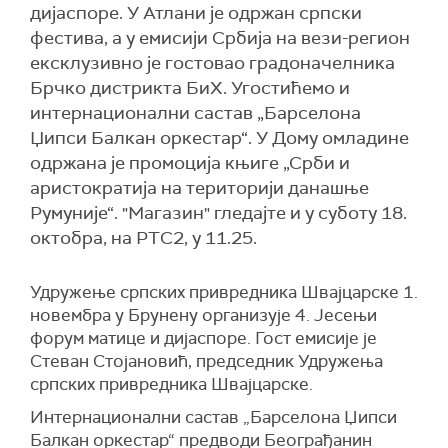
дијаспоре. У Атлани је одржан српски
фестива, а у емисији Србија на вези-регион
ексклузивно је гостовао градоначелника
Брчко дистрикта БиХ. Угостићемо и
интернационални састав „Барселона
Џипси Балкан оркестар“. У Дому омладине
одржана је промоција књиге „Срби и
аристократија на територији данашње
Румуније“. "Магазин" гледајте и у суботу 18.
октобра, на РТС2, у 11.25.
Удружење српских привредника Швајцарске 1.
новембра у Брунену организује 4. Јесењи
форум матице и дијаспоре. Гост емисије је
Стеван Стојановић, председник Удружења
српских привредника Швајцарске.
Интернационални састав „Барселона Џипси
Балкан оркестар“ предводи Београђанин