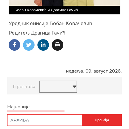
Бобан Ковачевић и Драгица Гачић
Уредник емисије Бобан Ковачевић.
Редитељ Драгица Гачић.
недеља, 09. август 2026.
Прогноза
Најновије