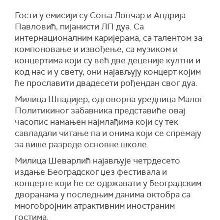
Гости у емисији су Соња Лончар и Андрија
Павловић, пијанисти ЛП дуа. Са
интернационалним каријерама, са талентом за
компоновање и извођење, са музиком и
концертима који су већ две деценије култни и
код нас и у свету, они најављују концерт којим
ће прославити двадесети рођендан свог дуа.
Милица Шпадијер, одговорна уредница Малог
Политикиног забавника представиће овај
часопис намањен најмлађима који су тек
савладали читање па и онима који се спремају
за више разреде основне школе.
Милица Шеварлић најављује четрдесето
издање Београдског џез фестивала и
концерте који ће се одржавати у београдским
дворанама у последњим данима октобра са
многобројним атрактивним иностраним
гостима.