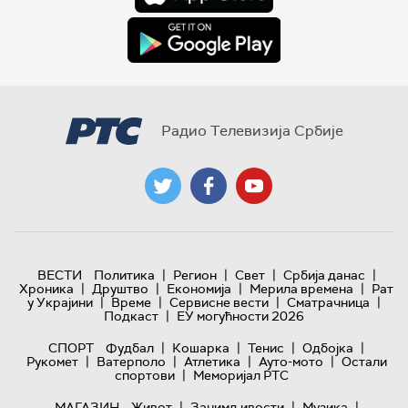
Радио Телевизија Србије
|
|
|
|
ВЕСТИ
Политика
Регион
Свет
Србија данас
|
|
|
|
Хроника
Друштво
Економија
Мерила времена
Рат
|
|
|
|
у Украјини
Време
Сервисне вести
Сматрачница
|
Подкаст
ЕУ могућности 2026
|
|
|
|
СПОРТ
Фудбал
Кошарка
Тенис
Одбојка
|
|
|
|
Рукомет
Ватерполо
Атлетика
Ауто-мото
Остали
|
спортови
Меморијал РТС
|
|
|
МАГАЗИН
Живот
Занимљивости
Музика