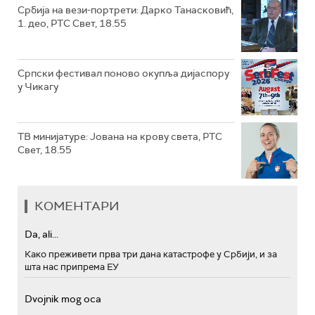
Србија на вези-портрети: Дарко Танасковић,
1. део, РТС Свет, 18.55
Српски фестивал поново окупља дијаспору
у Чикагу
ТВ минијатуре: Јована на крову света, РТС
Свет, 18.55
КОМЕНТАРИ
Da, ali...
Како преживети прва три дана катастрофе у Србији, и за
шта нас припрема ЕУ
Dvojnik mog oca