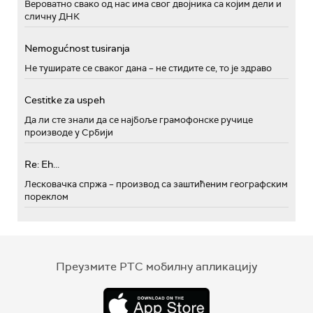
Вероватно свако од нас има свог двојника са којим дели и
сличну ДНК
Nemogućnost tusiranja
Не туширате се сваког дана – не стидите се, то је здраво
Cestitke za uspeh
Да ли сте знали да се најбоље грамофонске ручице
производе у Србији
Re: Eh...
Лесковачка спржа – производ са заштићеним географским
пореклом
Преузмите РТС мобилну апликацију