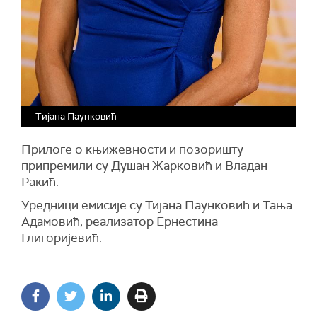
Тијана Паунковић
Прилоге о књижевности и позоришту
припремили су Душан Жарковић и Владан
Ракић.
Уредници емисије су Тијана Паунковић и Тања
Адамовић, реализатор Ернестина
Глигоријевић.