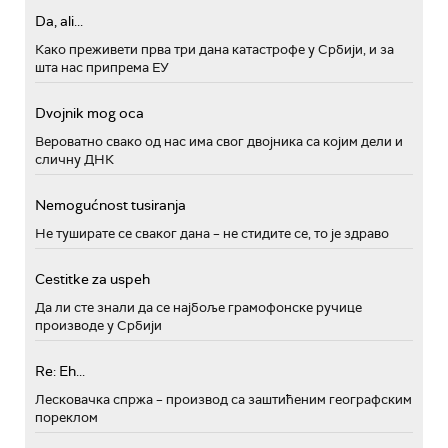
Da, ali...
Како преживети прва три дана катастрофе у Србији, и за
шта нас припрема ЕУ
Dvojnik mog oca
Вероватно свако од нас има свог двојника са којим дели и
сличну ДНК
Nemogućnost tusiranja
Не туширате се сваког дана – не стидите се, то је здраво
Cestitke za uspeh
Да ли сте знали да се најбоље грамофонске ручице
производе у Србији
Re: Eh...
Лесковачка спржа – производ са заштићеним географским
пореклом