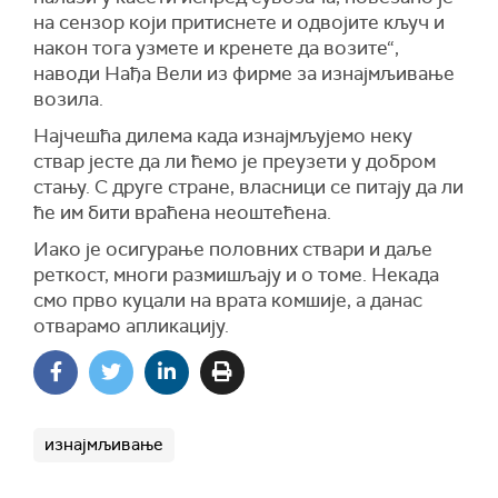
на сензор који притиснете и одвојите кључ и
након тога узмете и кренете да возите“,
наводи Нађа Вели из фирме за изнајмљивање
возила.
Најчешћа дилема када изнајмљујемо неку
ствар јесте да ли ћемо је преузети у добром
стању. С друге стране, власници се питају да ли
ће им бити враћена неоштећена.
Иако је осигурање половних ствари и даље
реткост, многи размишљају и о томе. Некада
смо прво куцали на врата комшије, а данас
отварамо апликацију.
изнајмљивање