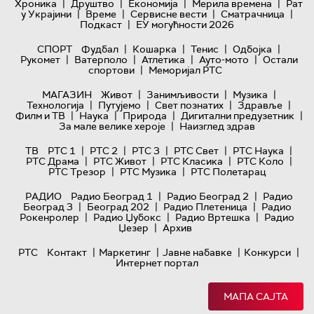
|
|
|
|
Хроника
Друштво
Економија
Мерила времена
Рат
|
|
|
|
у Украјини
Време
Сервисне вести
Сматрачница
|
Подкаст
ЕУ могућности 2026
|
|
|
|
СПОРТ
Фудбал
Кошарка
Тенис
Одбојка
|
|
|
|
Рукомет
Ватерполо
Атлетика
Ауто-мото
Остали
|
спортови
Меморијал РТС
|
|
|
МАГАЗИН
Живот
Занимљивости
Музика
|
|
|
|
Технологијa
Путујемо
Свет познатих
Здравље
|
|
|
|
Филм и ТВ
Наука
Природа
Дигитални предузетник
|
За мале велике хероје
Наизглед здрав
|
|
|
|
|
ТВ
РТС 1
РТС 2
РТС 3
РТС Свет
РТС Наука
|
|
|
|
РТС Драма
РТС Живот
РТС Класика
РТС Коло
|
|
РТС Трезор
РТС Музика
РТС Полетарац
|
|
РАДИО
Радио Београд 1
Радио Београд 2
Радио
|
|
|
Београд 3
Београд 202
Радио Плетеница
Радио
|
|
|
Рокенролер
Радио Џубокс
Радио Вртешка
Радио
|
Џезер
Архив
|
|
|
|
РТС
Контакт
Маркетинг
Јавне набавке
Конкурси
Интернет портал
МАПА САЈТА