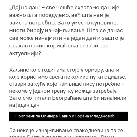
„Дај на дан“ – све чешће схватамо да није
важно шта поседујемо, већ шта нам је
заиста потребно. Зато уместо куповине,
многи бирају изнајмљивање. Шта се данас
све може изнајмити на један дан и зашто је
овакав начин коришћења ствари све
актуелнији?
Хаљине које годинама стоје у ормару, алати
које користимо свега неколико пута годишње,
ствари за кућу које нам више нису потребне –
некоме у једном тренутку можда затребају.
Зато смо питали Београђане шта би изнајмили
на један дан.
Припремила Оливера Савић и Горана Младеновић
За неке је изнајмљивање свакодневица па се