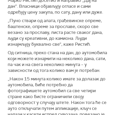
Марко Ристић досетио и направио „Дај на
дан“. Власници објављују огласе и сами
одређују цену закупа, по сату, дану или дуже.
„Пуно ствари од алата, грађевинске опреме,
баштенске, опреме за прославе, скоро све
везано за прославу, листа расте сваког дана,
људи су креативни, до камиона. Људи
изнајмљују буквално све“, каже Ристић.
Од ситница, преко стана на дан, до аутомобила
који можете изнајмити на неколико дана, сати,
па чак и на свега неколико минута – у
зависности од тога колико вам је потребан.
„Након 15 минута колико имате за долазак до
аутомобила, биће потребно да
фотографишете аутомобил са све четири
стране како бисте ограничили своју
одговорност у случају штете. Након тога ће се
ауто откључати путем апликације, кључ се
налази у касети испред сувозача, повезано је