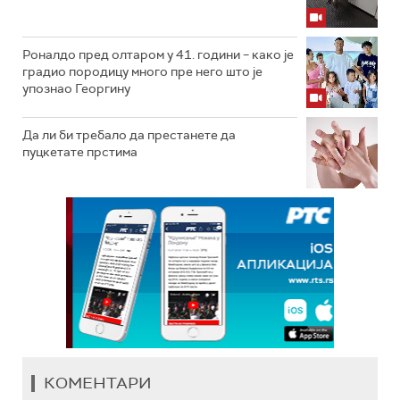
Роналдо пред олтаром у 41. години – како је
градио породицу много пре него што је
упознао Георгину
Да ли би требало да престанете да
пуцкетате прстима
КОМЕНТАРИ