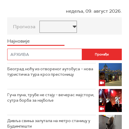
недеља, 09. август 2026.
Прогноза
Најновије
Београд ноћу из отвореног аутобуса – нова
туристичка тура кроз престоницу
Гуча пуна, трубе не стају – вечерас мајстори,
сутра борба за најбоље
Дивља свиња залутала на метро станицу у
Будимпешти